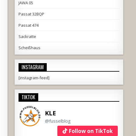
JAWA 05
Passat 32BQP
Passat 474
Sackratte
Scheißhaus
INSTAGRAM
[instagram-feed]
TIKTOK
KLE
@fusselblog
Follow on TikTok