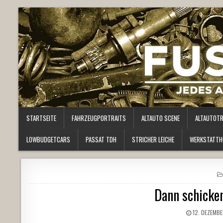
STARTSEITE
FAHRZEUGPORTRAITS
ALTAUTO SCENE
ALTAUTOT
LOWBUDGETCARS
PASSAT TDH
STRICHER LEICHE
WERKSTATTH
Dann schicken
12. DEZEMBE