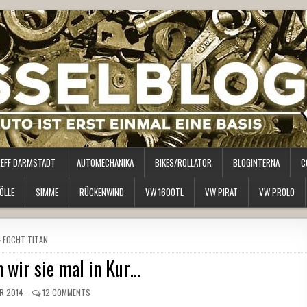
REFF DARMSTADT
AUTOMECHANIKA
BIKES/ROLLATOR
BLOGINTERNA
C
ÖLLE
SIMME
RÜCKENWIND
VW 1600TL
VW PIRAT
VW PROLO
POSTED
FOCHT TITAN
IN
 wir sie mal in Kur…
R 2014
12 COMMENTS