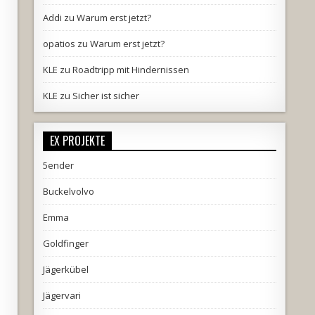
Addi
zu
Warum erst jetzt?
opatios
zu
Warum erst jetzt?
KLE
zu
Roadtripp mit Hindernissen
KLE
zu
Sicher ist sicher
EX PROJEKTE
5ender
Buckelvolvo
Emma
Goldfinger
Jägerkübel
Jägervari