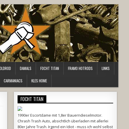
OLDROD
DAMALS
FOCHT TITAN
FRAMO HOTRODS
LINKS
CARMANIACS
KLES HOME
FOCHT TITAN
1990er Escortdame mit 1,8er Bauerndieselmotor.
Chrash Trash Auto, absichtlich überladen mit allerlei
80er Jahre Trash. Irgend ein Idiot - muss ich wohl selbst