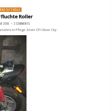
sted
RKSTATTHÖLLE
rfluchte Roller
AR 2010
2 COMMENTS
sohns in Pflege. Einen CPI Oliver City.