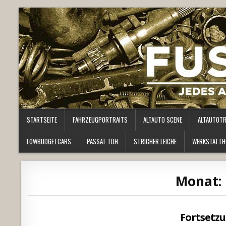
STARTSEITE
FAHRZEUGPORTRAITS
ALTAUTO SCENE
ALTAUTOT
LOWBUDGETCARS
PASSAT TDH
STRICHER LEICHE
WERKSTATTH
Monat:
Fortsetz