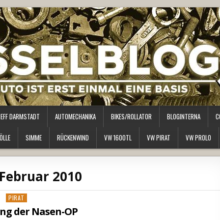
REFF DARMSTADT
AUTOMECHANIKA
BIKES/ROLLATOR
BLOGINTERNA
C
ÖLLE
SIMME
RÜCKENWIND
VW 1600TL
VW PIRAT
VW PROLO
Februar 2010
Posted
PIRAT
in
ung der Nasen-OP