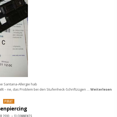
a ne Santana-Allergie hab
fällt – ne, das Problem bei den Stufenheck-Schriftzügen …
Weiterlesen
Posted
PIRAT
in
enpiercing
AR 2010
13 COMMENTS