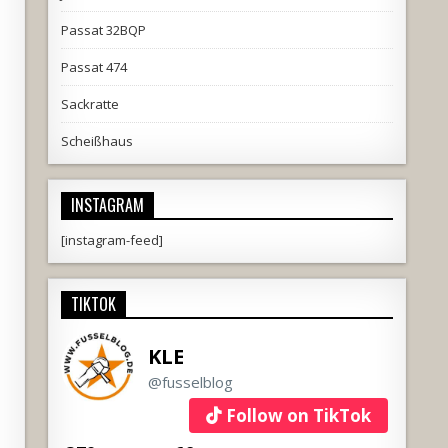
Passat 32BQP
Passat 474
Sackratte
Scheißhaus
INSTAGRAM
[instagram-feed]
TIKTOK
KLE
@fusselblog
Follow on TikTok