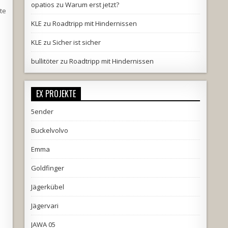
opatios
zu
Warum erst jetzt?
te
KLE
zu
Roadtripp mit Hindernissen
KLE
zu
Sicher ist sicher
bullitöter
zu
Roadtripp mit Hindernissen
EX PROJEKTE
5ender
Buckelvolvo
Emma
Goldfinger
Jägerkübel
Jägervari
JAWA 05