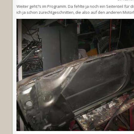
Weiter geht?s im Programm. Da fehlte ja noch ein Seitenteil für d
ich ja schon zurechtgeschnitten, die also auf den anderen Moto