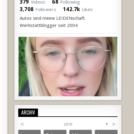
379
68
Videos
Following
3,708
142.7k
Followers
Likes
Autos sind meine LEIDENschaft.
Werkstattblogger seit 2004
ARCHIV
<
>
2010
▼