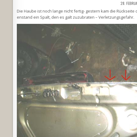
28. FEBRU
Die Haube ist noch lange nicht fertig- gestern kam die Rückseit
enstand ein Spalt, den es galt zuzubraten – Verletzungsgefahr.