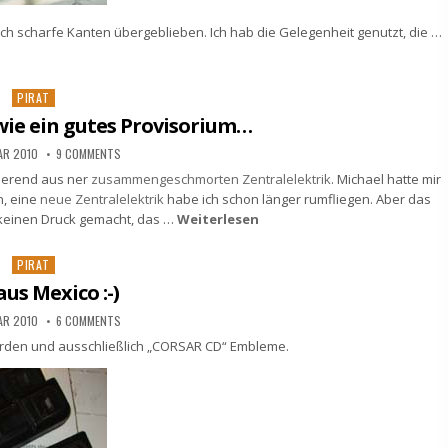
ch scharfe Kanten übergeblieben. Ich hab die Gelegenheit genutzt, die …
Posted
PIRAT
in
 wie ein gutes Provisorium…
AR 2010
9 COMMENTS
tierend aus ner
zusammengeschmorten Zentralelektrik
. Michael hatte mir
n, eine
neue Zentralelektrik
habe ich schon länger rumfliegen. Aber das
h keinen Druck gemacht, das …
Weiterlesen
Posted
PIRAT
in
aus Mexico :-)
AR 2010
6 COMMENTS
worden und ausschließlich „CORSAR CD“ Embleme.