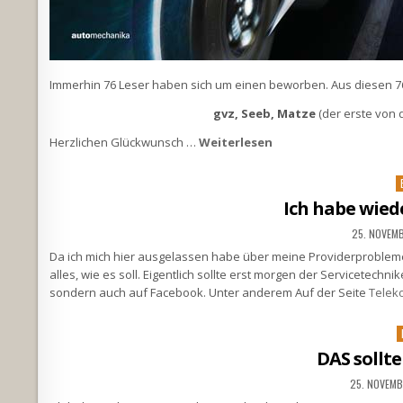
Immerhin 76 Leser haben sich um einen beworben. Aus diesen 
gvz, Seeb, Matze
(der erste von 
Herzlichen Glückwunsch …
Weiterlesen
P
i
Ich habe wied
25. NOVEM
Da ich mich hier ausgelassen habe über meine Providerprobleme 
alles, wie es soll. Eigentlich sollte erst morgen der Servicetechn
sondern auch auf Facebook. Unter anderem Auf der Seite
Teleko
P
i
DAS sollte
25. NOVEMB