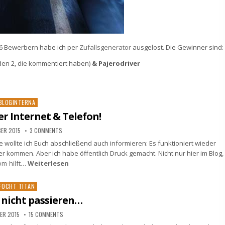
76 Bewerbern habe ich per
Zufallsgenerator
ausgelost. Die Gewinner sind:
den 2, die kommentiert haben)
& Pajerodriver
osted
BLOGINTERNA
n
er Internet & Telefon!
BER 2015
3 COMMENTS
wollte ich Euch abschließend auch informieren: Es funktioniert wieder
iker kommen. Aber ich habe öffentlich Druck gemacht. Nicht nur hier im Blog,
m-hilft
…
Weiterlesen
osted
FOCHT TITAN
n
 nicht passieren…
ER 2015
15 COMMENTS