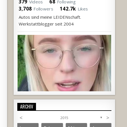
379
68
Videos
Following
3,708
142.7k
Followers
Likes
Autos sind meine LEIDENschaft.
Werkstattblogger seit 2004
ARCHIV
<
>
2015
▼