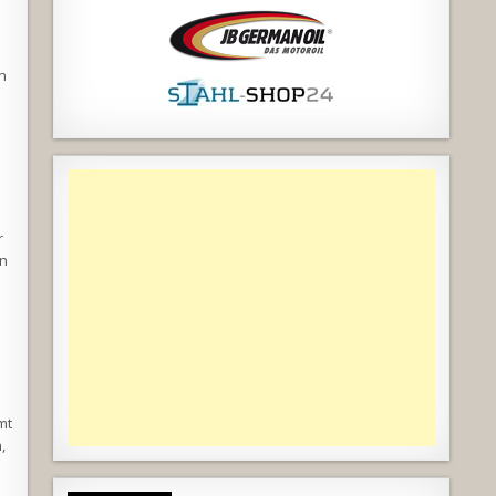
h
r
en
mt
,