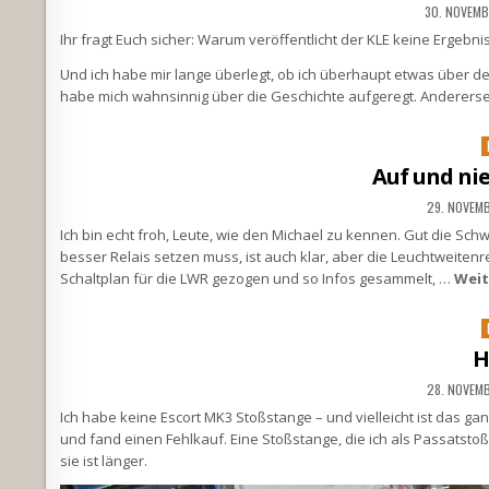
30. NOVEMB
Ihr fragt Euch sicher: Warum veröffentlicht der KLE keine Ergebni
Und ich habe mir lange überlegt, ob ich überhaupt etwas über d
habe mich wahnsinnig über die Geschichte aufgeregt. Anderers
P
i
Auf und ni
29. NOVEM
Ich bin echt froh, Leute, wie den Michael zu kennen. Gut die S
besser Relais setzen muss, ist auch klar, aber die Leuchtweitenr
Schaltplan für die LWR gezogen und so Infos gesammelt, …
Weit
P
i
H
28. NOVEM
Ich habe keine Escort MK3 Stoßstange – und vielleicht ist das ga
und fand einen Fehlkauf. Eine Stoßstange, die ich als Passatsto
sie ist länger.