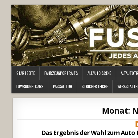
STARTSEITE
FAHRZEUGPORTRAITS
ALTAUTO SCENE
ALTAUTOT
LOWBUDGETCARS
PASSAT TDH
STRICHER LEICHE
WERKSTATTH
Monat:
N
P
i
Das Ergebnis der Wahl zum Auto B