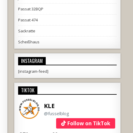
Passat 32BQP
Passat 474
Sackratte
Scheißhaus
INSTAGRAM
[instagram-feed]
TIKTOK
KLE
@fusselblog
Follow on TikTok