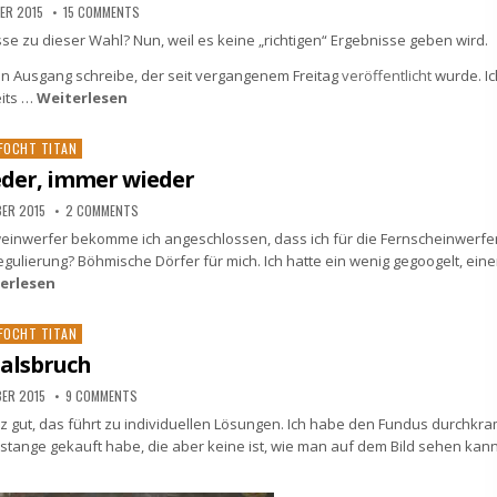
ER 2015
15 COMMENTS
sse zu dieser Wahl? Nun, weil es keine „richtigen“ Ergebnisse geben wird.
en Ausgang schreibe, der seit vergangenem Freitag
veröffentlicht
wurde. Ic
eits …
Weiterlesen
osted
FOCHT TITAN
n
eder, immer wieder
BER 2015
2 COMMENTS
chweinwerfer bekomme ich angeschlossen, dass ich für die Fernscheinwerfe
egulierung? Böhmische Dörfer für mich. Ich hatte ein wenig gegoogelt, ein
erlesen
osted
FOCHT TITAN
n
alsbruch
BER 2015
9 COMMENTS
nz gut, das führt zu individuellen Lösungen. Ich habe den Fundus durchkra
ßstange gekauft habe, die aber keine ist, wie man auf dem Bild sehen kann