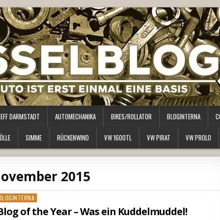
REFF DARMSTADT
AUTOMECHANIKA
BIKES/ROLLATOR
BLOGINTERNA
C
ÖLLE
SIMME
RÜCKENWIND
VW 1600TL
VW PIRAT
VW PROLO
ovember 2015
osted
BLOGINTERNA
n
log of the Year – Was ein Kuddelmuddel!