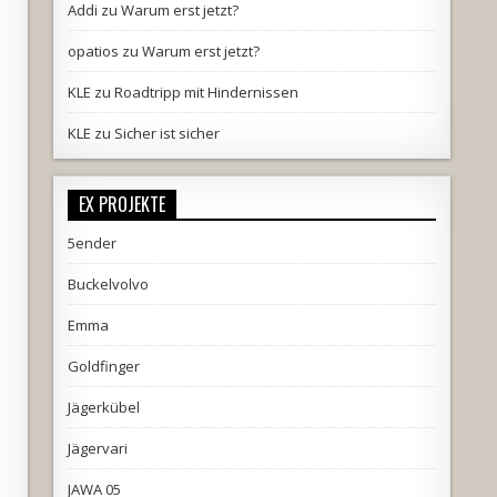
Addi
zu
Warum erst jetzt?
opatios
zu
Warum erst jetzt?
KLE
zu
Roadtripp mit Hindernissen
KLE
zu
Sicher ist sicher
EX PROJEKTE
5ender
Buckelvolvo
Emma
Goldfinger
Jägerkübel
Jägervari
JAWA 05