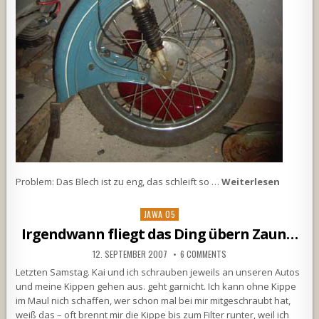
Problem: Das Blech ist zu eng, das schleift so …
Weiterlesen
Posted
JAWA 05
in
Irgendwann fliegt das Ding übern Zaun…
12. SEPTEMBER 2007
6 COMMENTS
Letzten Samstag. Kai und ich schrauben jeweils an unseren Autos
und meine Kippen gehen aus. geht garnicht. Ich kann ohne Kippe
im Maul nich schaffen, wer schon mal bei mir mitgeschraubt hat,
weiß das – oft brennt mir die Kippe bis zum Filter runter, weil ich