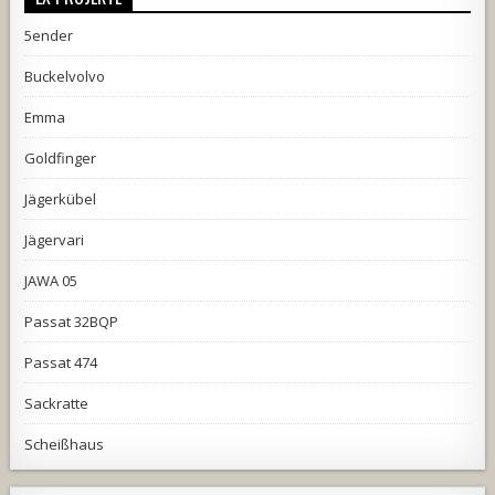
5ender
Buckelvolvo
Emma
Goldfinger
Jägerkübel
Jägervari
JAWA 05
Passat 32BQP
Passat 474
Sackratte
Scheißhaus