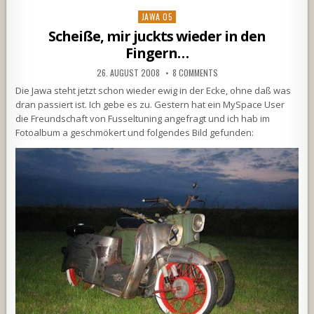
Posted
JAWA 05
in
Scheiße, mir juckts wieder in den
Fingern…
26. AUGUST 2008
8 COMMENTS
Die Jawa steht jetzt schon wieder ewig in der Ecke, ohne daß was
dran passiert ist. Ich gebe es zu. Gestern hat ein MySpace User
die Freundschaft von Fusseltuning angefragt und ich hab im
Fotoalbum a geschmökert und folgendes Bild gefunden: