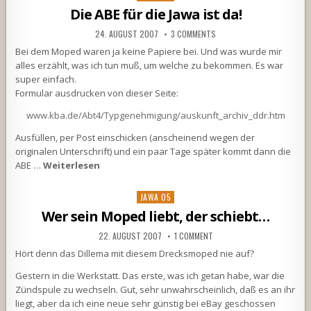
in
Die ABE für die Jawa ist da!
24. AUGUST 2007
3 COMMENTS
Bei dem Moped waren ja keine Papiere bei. Und was wurde mir
alles erzählt, was ich tun muß, um welche zu bekommen. Es war
super einfach.
Formular ausdrucken von dieser Seite:
www.kba.de/Abt4/Typgenehmigung/auskunft_archiv_ddr.htm
Ausfüllen, per Post einschicken (anscheinend wegen der
originalen Unterschrift) und ein paar Tage später kommt dann die
ABE …
Weiterlesen
Posted
JAWA 05
in
Wer sein Moped liebt, der schiebt…
22. AUGUST 2007
1 COMMENT
Hört denn das Dillema mit diesem Drecksmoped nie auf?
Gestern in die Werkstatt. Das erste, was ich getan habe, war die
Zündspule zu wechseln. Gut, sehr unwahrscheinlich, daß es an ihr
liegt, aber da ich eine neue sehr günstig bei eBay geschossen