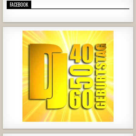
FACEBOOK
724
68
1
428
21
1857
205
10
2556
243
2