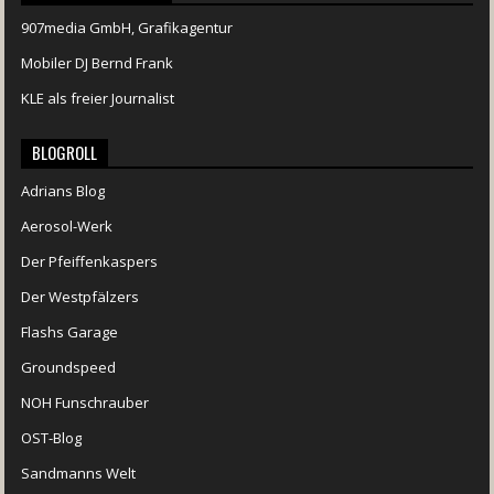
907media GmbH, Grafikagentur
Mobiler DJ Bernd Frank
KLE als freier Journalist
BLOGROLL
Adrians Blog
Aerosol-Werk
Der Pfeiffenkaspers
Der Westpfälzers
Flashs Garage
Groundspeed
NOH Funschrauber
OST-Blog
Sandmanns Welt