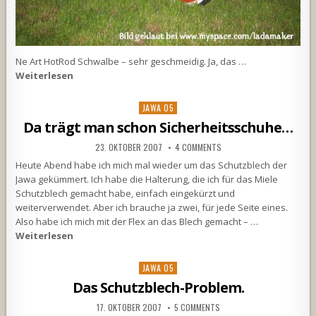
Ne Art HotRod Schwalbe – sehr geschmeidig. Ja, das …
Weiterlesen
Posted
JAWA 05
in
Da trägt man schon Sicherheitsschuhe…
23. OKTOBER 2007
4 COMMENTS
Heute Abend habe ich mich mal wieder um das Schutzblech der
Jawa gekümmert. Ich habe die Halterung, die ich für das Miele
Schutzblech gemacht habe, einfach eingekürzt und
weiterverwendet. Aber ich brauche ja zwei, für jede Seite eines.
Also habe ich mich mit der Flex an das Blech gemacht – …
Weiterlesen
Posted
JAWA 05
in
Das Schutzblech-Problem.
17. OKTOBER 2007
5 COMMENTS