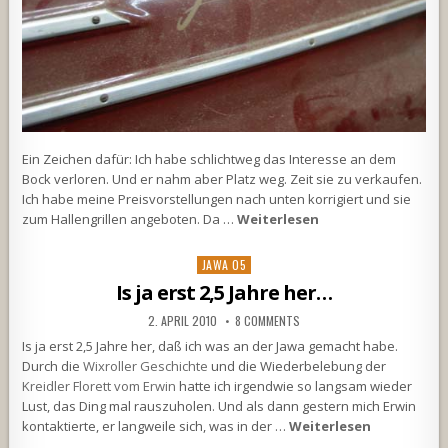
Ein Zeichen dafür: Ich habe schlichtweg das Interesse an dem
Bock verloren. Und er nahm aber Platz weg. Zeit sie zu verkaufen.
Ich habe meine Preisvorstellungen nach unten korrigiert und sie
zum Hallengrillen angeboten. Da …
Weiterlesen
Posted
JAWA 05
in
Is ja erst 2,5 Jahre her…
2. APRIL 2010
8 COMMENTS
Is ja erst 2,5 Jahre her, daß ich was an der Jawa gemacht habe.
Durch die
Wixroller Geschichte
und die Wiederbelebung der
Kreidler Florett vom Erwin
hatte ich irgendwie so langsam wieder
Lust, das Ding mal rauszuholen. Und als dann gestern mich Erwin
kontaktierte, er langweile sich, was in der …
Weiterlesen