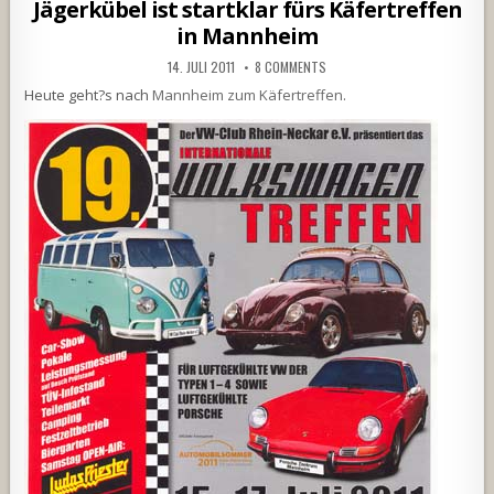
in
Jägerkübel ist startklar fürs Käfertreffen
in Mannheim
14. JULI 2011
8 COMMENTS
Heute geht?s nach
Mannheim zum Käfertreffen
.