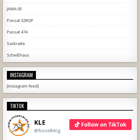
JAWA 05
Passat 32BQP
Passat 474
Sackratte
Scheißhaus
INSTAGRAM
[instagram-feed]
TIKTOK
KLE
Follow on TikTok
@fusselblog