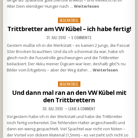
lange als Spaßkiste gute Dienste erweist – und vielleicht ist im
Alter Dein elendiger Hunger nach …
Weiterlesen
Posted
JÄGERKÜBEL
in
Trittbretter am VW Kübel – ich habe fertig!
31. JULI 2010
5 COMMENTS
Gestern mußte ich in die Werkstatt – es kamen 2 Jungs, die Passat
32er Brocken brauchten. Und da ich schonmal da war, habe ich
gleich noch die Fusselrolle geschwungen und die Trittbretter
beilackiert. Der Akku meiner Digicam war leer, deshalb gibt?s nu
Bilder vom Erbgebnis – aber der Weg dahin …
Weiterlesen
Posted
JÄGERKÜBEL
in
Und dann mal ran an den VW Kübel mit
den Trittbrettern
30. JULI 2010
LEAVE A COMMENT
Vorgestern habe ich in der Werkstatt und habe die Trittbretter
noch fertig vorbereitet. Die fehlenden Halter angeschweißt und
dann ein wenig gespachtelt. Viel Spachtel war nicht von Nöten –
der Vorteil von dickem Material (1,5mm) – es verzieht sich nicht so