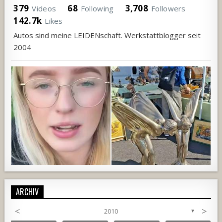
379
68
3,708
Videos
Following
Followers
142.7k
Likes
Autos sind meine LEIDENschaft. Werkstattblogger seit
2004
ARCHIV
<
>
2010
▼
669
65
1
405
21