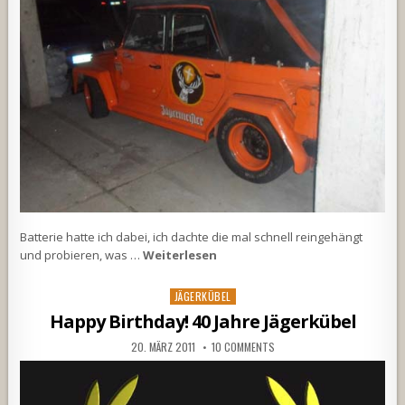
Batterie hatte ich dabei, ich dachte die mal schnell reingehängt
und probieren, was …
Weiterlesen
Posted
JÄGERKÜBEL
in
Happy Birthday! 40 Jahre Jägerkübel
20. MÄRZ 2011
10 COMMENTS