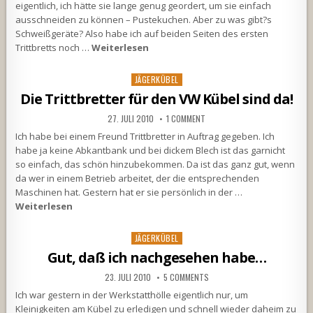
eigentlich, ich hätte sie lange genug geordert, um sie einfach
ausschneiden zu können – Pustekuchen. Aber zu was gibt?s
Schweißgeräte? Also habe ich auf beiden Seiten des ersten
Trittbretts noch …
Weiterlesen
Posted
JÄGERKÜBEL
in
Die Trittbretter für den VW Kübel sind da!
27. JULI 2010
1 COMMENT
Ich habe bei einem Freund Trittbretter in Auftrag gegeben. Ich
habe ja keine Abkantbank und bei dickem Blech ist das garnicht
so einfach, das schön hinzubekommen. Da ist das ganz gut, wenn
da wer in einem Betrieb arbeitet, der die entsprechenden
Maschinen hat. Gestern hat er sie persönlich in der …
Weiterlesen
Posted
JÄGERKÜBEL
in
Gut, daß ich nachgesehen habe…
23. JULI 2010
5 COMMENTS
Ich war gestern in der Werkstatthölle eigentlich nur, um
Kleinigkeiten am Kübel zu erledigen und schnell wieder daheim zu