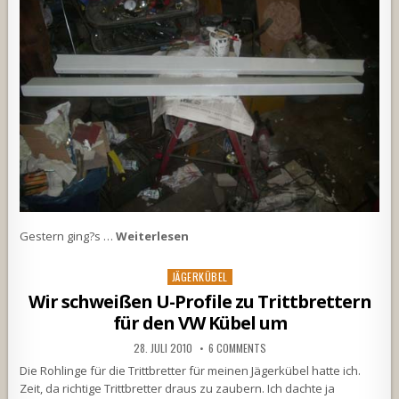
Gestern ging?s …
Weiterlesen
Posted
JÄGERKÜBEL
in
Wir schweißen U-Profile zu Trittbrettern
für den VW Kübel um
28. JULI 2010
6 COMMENTS
Die Rohlinge für die Trittbretter für meinen Jägerkübel hatte ich.
Zeit, da richtige Trittbretter draus zu zaubern. Ich dachte ja