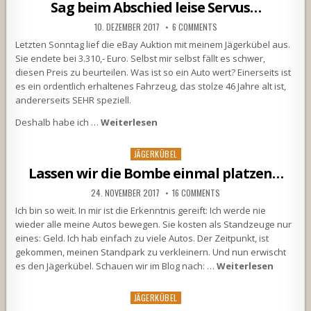
in
Sag beim Abschied leise Servus…
10. DEZEMBER 2017
6 COMMENTS
Letzten Sonntag lief die eBay Auktion mit meinem Jägerkübel aus.
Sie endete bei 3.310,- Euro. Selbst mir selbst fällt es schwer,
diesen Preis zu beurteilen. Was ist so ein Auto wert? Einerseits ist
es ein ordentlich erhaltenes Fahrzeug, das stolze 46 Jahre alt ist,
andererseits SEHR speziell.
Deshalb habe ich …
Weiterlesen
Posted
JÄGERKÜBEL
in
Lassen wir die Bombe einmal platzen…
24. NOVEMBER 2017
16 COMMENTS
Ich bin so weit. In mir ist die Erkenntnis gereift: Ich werde nie
wieder alle meine Autos bewegen. Sie kosten als Standzeuge nur
eines: Geld. Ich hab einfach zu viele Autos. Der Zeitpunkt, ist
gekommen, meinen Standpark zu verkleinern. Und nun erwischt
es den Jägerkübel. Schauen wir im Blog nach: …
Weiterlesen
Posted
JÄGERKÜBEL