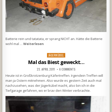
Batterie rein und tatatata, er sprang NICHT an. Hätte die Batterie
wohl mal …
Weiterlesen
Posted
JÄGERKÜBEL
in
Mal das Biest geweckt…
23. APRIL 2011
6 COMMENTS
Heute ist in Großkrotzenburg Käfertreffen. Irgendein Treffen will
man ja Ostern mitnehmen. Also wurde es gestern Zeit auch mal
nachzusehen, was der Jägerkübel macht, also bin ich in die
Tiefgarage gefahren, wo er brav den Winter verbrachte.