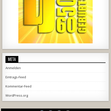
728
71
5
1238
154
2
META
Anmelden
Eintrags-Feed
Kommentar-Feed
WordPress.org