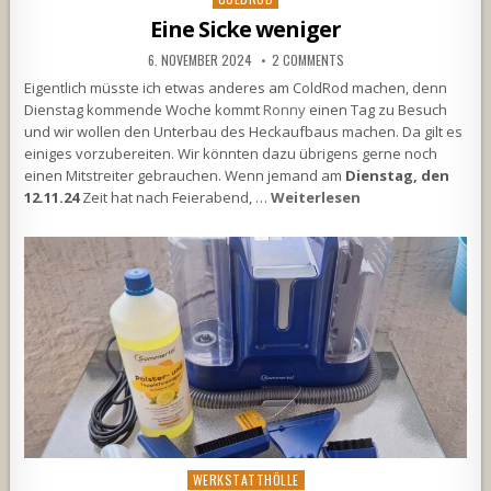
in
Eine Sicke weniger
6. NOVEMBER 2024
2 COMMENTS
Eigentlich müsste ich etwas anderes am ColdRod machen, denn
Dienstag kommende Woche kommt
Ronny
einen Tag zu Besuch
und wir wollen den Unterbau des Heckaufbaus machen. Da gilt es
einiges vorzubereiten. Wir könnten dazu übrigens gerne noch
einen Mitstreiter gebrauchen. Wenn jemand am
Dienstag, den
12.11.24
Zeit hat nach Feierabend, …
Weiterlesen
Posted
WERKSTATTHÖLLE