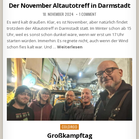
in
Der November Altautotreff in Darmstadt
18. NOVEMBER 2024
1 COMMENT
Es wird kalt draußen. Klar, es ist November, aber natürlich findet
trotzdem der Altautotreff in Darmstadt statt. Im Winter schon ab 15
Uhr, weil es sonst schon dunkel wäre, wenn wir erst um 17 Uhr
starten würden. Immerhin: Es regnete nicht, auch wenn der Wind
schon fies kalt war. Und …
Weiterlesen
Posted
COLDROD
in
Großkampftag