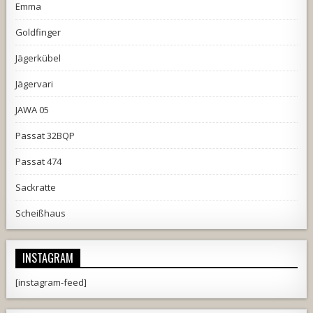
Emma
Goldfinger
Jägerkübel
Jägervari
JAWA 05
Passat 32BQP
Passat 474
Sackratte
Scheißhaus
INSTAGRAM
[instagram-feed]