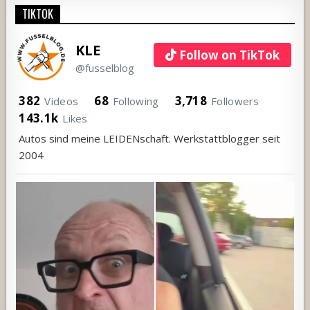
TIKTOK
KLE
Follow on TikTok
@fusselblog
382
68
3,718
Videos
Following
Followers
143.1k
Likes
Autos sind meine LEIDENschaft. Werkstattblogger seit
2004