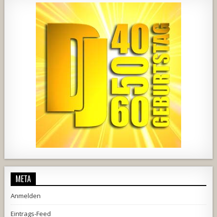
457
22
1876
206
10
META
Anmelden
Eintrags-Feed