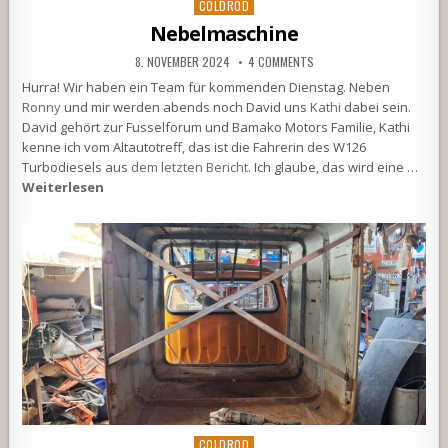
Posted
COLDROD
in
Nebelmaschine
8. NOVEMBER 2024
4 COMMENTS
Hurra! Wir haben ein Team für kommenden Dienstag. Neben
Ronny
und mir werden abends noch David uns
Kathi
dabei sein.
David gehört zur Fusselforum und Bamako Motors Familie, Kathi
kenne ich vom Altautotreff, das ist die Fahrerin des W126
Turbodiesels aus
dem letzten Bericht
. Ich glaube, das wird eine …
Weiterlesen
Posted
COLDROD