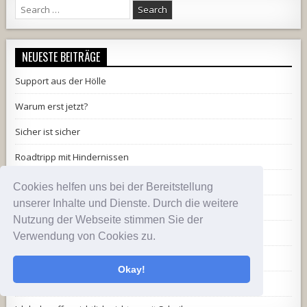
Search
for:
NEUESTE BEITRÄGE
Support aus der Hölle
Warum erst jetzt?
Sicher ist sicher
Roadtripp mit Hindernissen
Frischzellenkur für Paula
Cookies helfen uns bei der Bereitstellung
unserer Inhalte und Dienste. Durch die weitere
Hat sich mächtig gewehrt
Nutzung der Webseite stimmen Sie der
Und schon regt sich der eine oder andere auf
Verwendung von Cookies zu.
Ich und Elektrik
Okay!
Freie Sicht