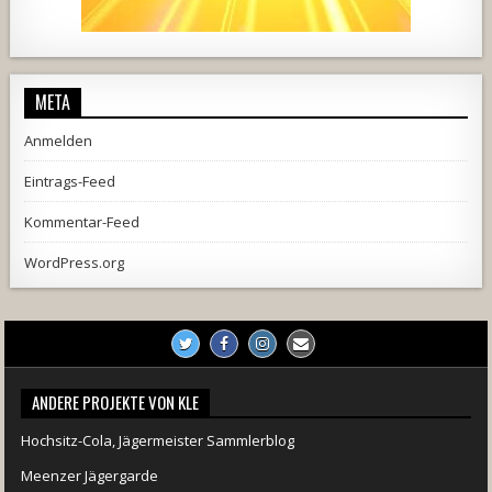
444
21
1870
206
10
META
Anmelden
Eintrags-Feed
Kommentar-Feed
WordPress.org
ANDERE PROJEKTE VON KLE
Hochsitz-Cola, Jägermeister Sammlerblog
Meenzer Jägergarde