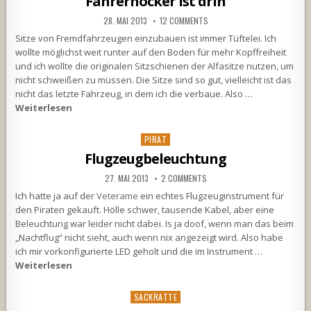
Fahrerhocker ist drin
28. MAI 2013
12 COMMENTS
Sitze von Fremdfahrzeugen einzubauen ist immer Tüftelei. Ich
wollte möglichst weit runter auf den Boden für mehr Kopffreiheit
und ich wollte die originalen Sitzschienen der Alfasitze nutzen, um
nicht schweißen zu müssen. Die Sitze sind so gut, vielleicht ist das
nicht das letzte Fahrzeug, in dem ich die verbaue. Also …
Weiterlesen
Posted
PIRAT
in
Flugzeugbeleuchtung
27. MAI 2013
2 COMMENTS
Ich hatte ja auf der
Veterame
ein echtes Flugzeuginstrument für
den Piraten gekauft. Hölle schwer, tausende Kabel, aber eine
Beleuchtung war leider nicht dabei. Is ja doof, wenn man das beim
„Nachtflug“ nicht sieht, auch wenn nix angezeigt wird. Also habe
ich mir vorkonfigurierte LED geholt und die im Instrument …
Weiterlesen
Posted
SACKRATTE
in