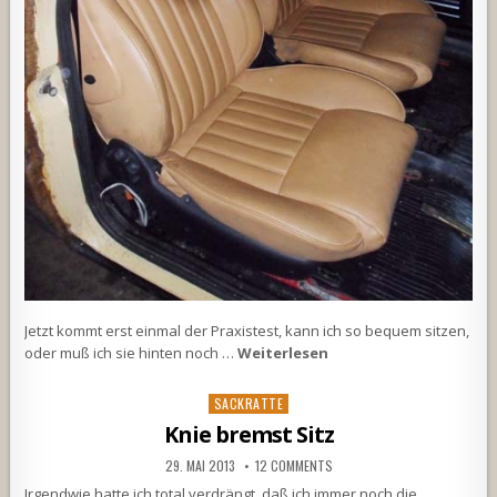
Jetzt kommt erst einmal der Praxistest, kann ich so bequem sitzen,
oder muß ich sie hinten noch …
Weiterlesen
Posted
SACKRATTE
in
Knie bremst Sitz
29. MAI 2013
12 COMMENTS
Irgendwie hatte ich total verdrängt, daß ich immer noch die