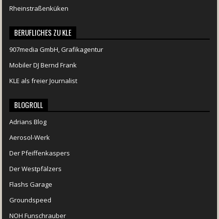
Rheinstraßenküken
BERUFLICHES ZU KLE
907media GmbH, Grafikagentur
Mobiler DJ Bernd Frank
KLE als freier Journalist
BLOGROLL
Adrians Blog
Aerosol-Werk
Der Pfeiffenkaspers
Der Westpfälzers
Flashs Garage
Groundspeed
NOH Funschrauber