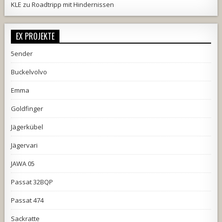
KLE
zu
Roadtripp mit Hindernissen
EX PROJEKTE
5ender
Buckelvolvo
Emma
Goldfinger
Jägerkübel
Jägervari
JAWA 05
Passat 32BQP
Passat 474
Sackratte