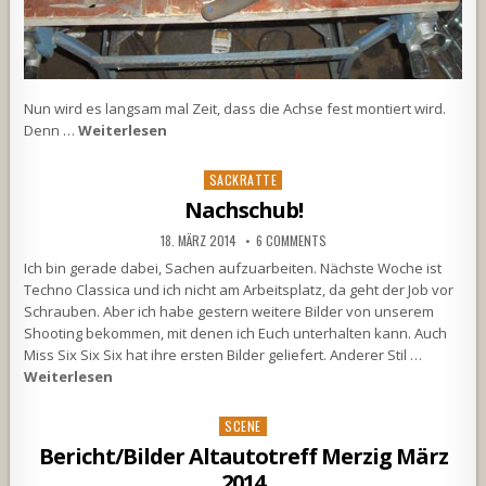
Nun wird es langsam mal Zeit, dass die Achse fest montiert wird.
Denn …
Weiterlesen
Posted
SACKRATTE
in
Nachschub!
18. MÄRZ 2014
6 COMMENTS
Ich bin gerade dabei, Sachen aufzuarbeiten. Nächste Woche ist
Techno Classica und ich nicht am Arbeitsplatz, da geht der Job vor
Schrauben. Aber ich habe gestern weitere Bilder von unserem
Shooting bekommen, mit denen ich Euch unterhalten kann. Auch
Miss Six Six Six hat ihre ersten Bilder geliefert. Anderer Stil …
Weiterlesen
Posted
SCENE
in
Bericht/Bilder Altautotreff Merzig März
2014