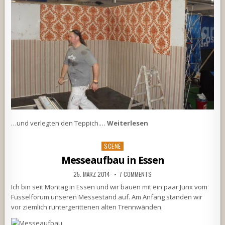
…und verlegten den Teppich.…
Weiterlesen
Posted
SCENE
in
Messeaufbau in Essen
25. MÄRZ 2014
7 COMMENTS
Ich bin seit Montag in Essen und wir bauen mit ein paar Junx vom
Fusselforum unseren Messestand auf. Am Anfang standen wir
vor ziemlich runtergerittenen alten Trennwänden.