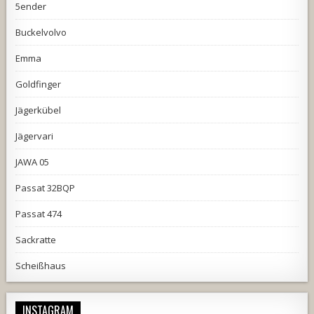
5ender
Buckelvolvo
Emma
Goldfinger
Jägerkübel
Jägervari
JAWA 05
Passat 32BQP
Passat 474
Sackratte
Scheißhaus
INSTAGRAM