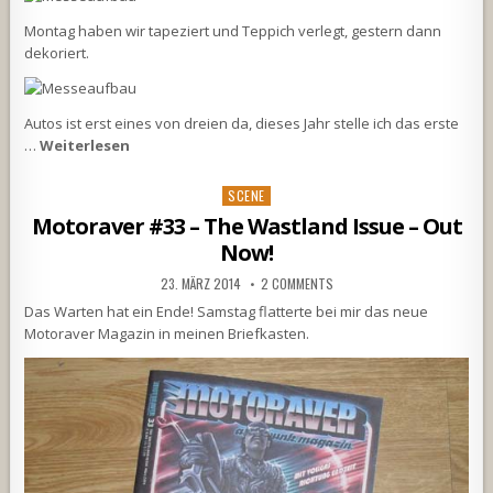
Montag haben wir tapeziert und Teppich verlegt, gestern dann
dekoriert.
Autos ist erst eines von dreien da, dieses Jahr stelle ich das erste
…
Weiterlesen
Posted
SCENE
in
Motoraver #33 – The Wastland Issue – Out
Now!
23. MÄRZ 2014
2 COMMENTS
Das Warten hat ein Ende! Samstag flatterte bei mir das neue
Motoraver Magazin in meinen Briefkasten.