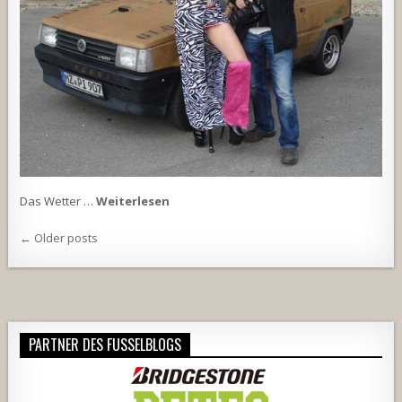
Das Wetter …
Weiterlesen
Beitragsnavigation
← Older posts
PARTNER DES FUSSELBLOGS