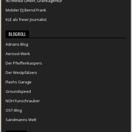
907media GmbH, Grafikagentur
Mobiler DJ Bernd Frank
KLE als freier Journalist
BLOGROLL
Adrians Blog
Aerosol-Werk
Der Pfeiffenkaspers
Der Westpfälzers
Flashs Garage
Groundspeed
NOH Funschrauber
OST-Blog
Sandmanns Welt