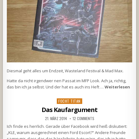
Diesmal geht alles um Endzeit, Wasteland Festival & Mad Max.
Hatte da nicht irgendwer nen Passat im MFP Look. Ach ja, richtig,
das bin ich ja selbst. Und der hat es auch ins Heft …
Weiterlesen
Posted
FOCHT TITAN
in
Das Kaufargument
21. MÄRZ 2014
12 COMMENTS
Ich finde es herrlich. Gerade über Facebook wird heiß diskutiert:
„KLE, warum ausgerechnet einen Ford Escort?“ Andere Freunde
sagen mir, dass das das hässlichste Auto wäre, das ich je hatte.