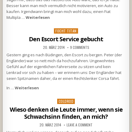
Besser kann man mich vermutlich nicht motivieren, ein Auto zu
kaufen. Irgendwann bringt man mich wohl dazu, einen Fiat
Multipla …
Weiterlesen
Posted
FOCHT TITAN
in
Den Escort Service gebucht
20. MÄRZ 2014
9 COMMENTS
Gestern ging es nach Büdingen, den Escort zu bergen. Peter (der
Engländer) war so nett mich da hochzufahren. Ungewohntes
Gefühl auf der eigentlichen Fahrerseite zu sitzen und kein
Lenkrad vor sich zu haben – wir erinnern uns: Der Engländer hat
seien Spitznamen daher, da er einen Rechtslenker Corsa fährt.
In …
Weiterlesen
Posted
COLDROD
in
Wieso denken die Leute immer, wenn sie
Schwachsinn finden, an mich?
20. MÄRZ 2014
LEAVE A COMMENT