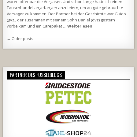
waren offenbar die Vergaser. Und schon lange hatte ich einen
Tauschhandel angefangen anzuleiern, um an gute gebrauchte
Versager zu kommen. Der Partner bei der Geschichte war Guido
(gvz), der zusammen mit seinem Sohn Daniel (dvz) gestern
vorbeikam und ein Carepaket …
Weiterlesen
Beitragsnavigation
← Older posts
PARTNER DES FUSSELBLOGS