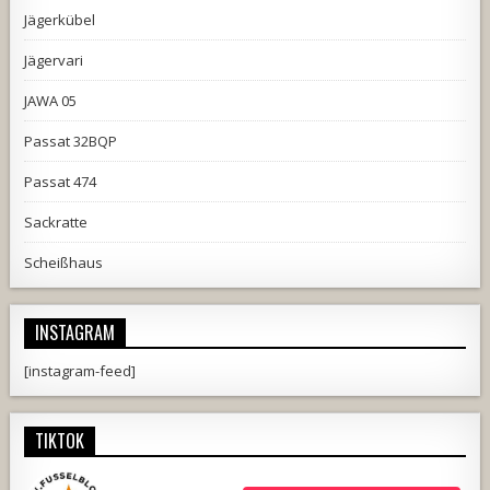
Jägerkübel
Jägervari
JAWA 05
Passat 32BQP
Passat 474
Sackratte
Scheißhaus
INSTAGRAM
[instagram-feed]
TIKTOK