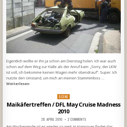
Eigentlich wollte er ihn ja schon am Dienstag holen. Ich war auch
schon auf dem Weg zur Halle als der Anruf kam: „Sorry, der LKW
ist voll, ich bekomme keinen Wagen mehr obendrauf“. Super. Ich
nutzte den Umstand, um mich an meinen Stammimbiss …
Weiterlesen
Posted
SCENE
in
Maikäfertreffen / DFL May Cruise Madness
2010
28. APRIL 2010
2 COMMENTS
Am Wochenende ist es wieder so weit: In Hannover findet das