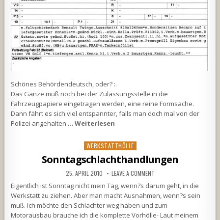
Schönes Behördendeutsch, oder? :.
Das Ganze muß noch bei der Zulassungsstelle in die
Fahrzeugpapiere eingetragen werden, eine reine Formsache.
Dann fährt es sich viel entspannter, falls man doch mal von der
Polizei angehalten …
Weiterlesen
Posted
WERKSTATTHÖLLE
in
Sonntagschlachthandlungen
25. APRIL 2010
LEAVE A COMMENT
Eigentlich ist Sonntag nicht mein Tag, wenn?s darum geht, in die
Werkstatt zu ziehen. Aber man macht Ausnahmen, wenn?s sein
muß. Ich möchte den Schlachter weg haben und zum
Motorausbau brauche ich die komplette Vorhölle- Laut meinem