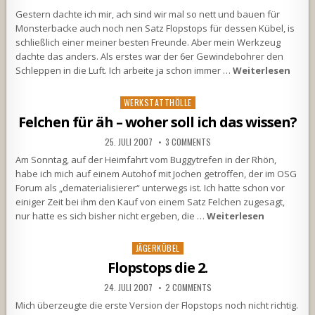
Gestern dachte ich mir, ach sind wir mal so nett und bauen für
Monsterbacke auch noch nen Satz Flopstops für dessen Kübel, is
schließlich einer meiner besten Freunde. Aber mein Werkzeug
dachte das anders. Als erstes war der 6er Gewindebohrer den
Schleppen in die Luft. Ich arbeite ja schon immer …
Weiterlesen
Posted
WERKSTATTHÖLLE
in
Felchen für äh – woher soll ich das wissen?
25. JULI 2007
3 COMMENTS
Am Sonntag, auf der Heimfahrt vom Buggytrefen in der Rhön,
habe ich mich auf einem Autohof mit Jochen getroffen, der im OSG
Forum als „dematerialisierer“ unterwegs ist. Ich hatte schon vor
einiger Zeit bei ihm den Kauf von einem Satz Felchen zugesagt,
nur hatte es sich bisher nicht ergeben, die …
Weiterlesen
Posted
JÄGERKÜBEL
in
Flopstops die 2.
24. JULI 2007
2 COMMENTS
Mich überzeugte die erste Version der Flopstops noch nicht richtig.