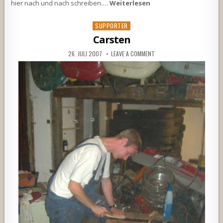
hier nach und nach schreiben.…
Weiterlesen
Posted
SUPPORTER
in
Carsten
26. JULI 2007
LEAVE A COMMENT