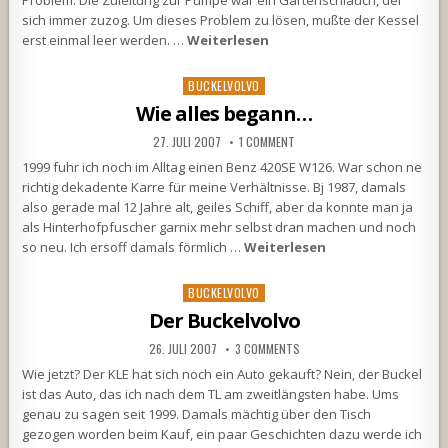
sich immer zuzog. Um dieses Problem zu lösen, mußte der Kessel
erst einmal leer werden. …
Weiterlesen
Posted
BUCKELVOLVO
in
Wie alles begann…
27. JULI 2007
1 COMMENT
1999 fuhr ich noch im Alltag einen Benz 420SE W126. War schon ne
richtig dekadente Karre für meine Verhältnisse. Bj 1987, damals
also gerade mal 12 Jahre alt, geiles Schiff, aber da konnte man ja
als Hinterhofpfuscher garnix mehr selbst dran machen und noch
so neu. Ich ersoff damals förmlich …
Weiterlesen
Posted
BUCKELVOLVO
in
Der Buckelvolvo
26. JULI 2007
3 COMMENTS
Wie jetzt? Der KLE hat sich noch ein Auto gekauft? Nein, der Buckel
ist das Auto, das ich nach dem TL am zweitlängsten habe. Ums
genau zu sagen seit 1999. Damals mächtig über den Tisch
gezogen worden beim Kauf, ein paar Geschichten dazu werde ich