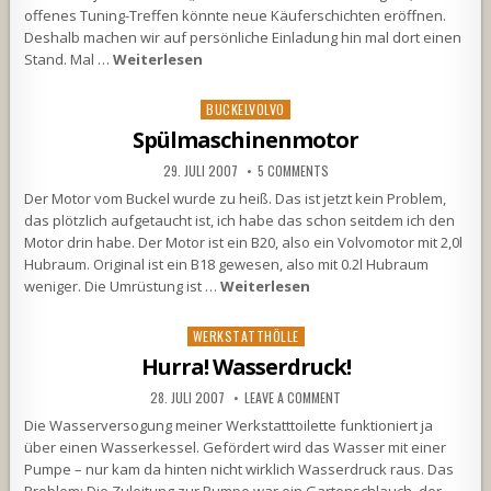
offenes Tuning-Treffen könnte neue Käuferschichten eröffnen.
Deshalb machen wir auf persönliche Einladung hin mal dort einen
Stand. Mal …
Weiterlesen
Posted
BUCKELVOLVO
in
Spülmaschinenmotor
29. JULI 2007
5 COMMENTS
Der Motor vom Buckel wurde zu heiß. Das ist jetzt kein Problem,
das plötzlich aufgetaucht ist, ich habe das schon seitdem ich den
Motor drin habe. Der Motor ist ein B20, also ein Volvomotor mit 2,0l
Hubraum. Original ist ein B18 gewesen, also mit 0.2l Hubraum
weniger. Die Umrüstung ist …
Weiterlesen
Posted
WERKSTATTHÖLLE
in
Hurra! Wasserdruck!
28. JULI 2007
LEAVE A COMMENT
Die Wasserversogung meiner Werkstatttoilette funktioniert ja
über einen Wasserkessel. Gefördert wird das Wasser mit einer
Pumpe – nur kam da hinten nicht wirklich Wasserdruck raus. Das
Problem: Die Zuleitung zur Pumpe war ein Gartenschlauch, der