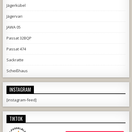
Jägerkübel
Jägervari
JAWA 05
Passat 32BQP
Passat 474
Sackratte
Scheißhaus
INSTAGRAM
[instagram-feed]
TIKTOK