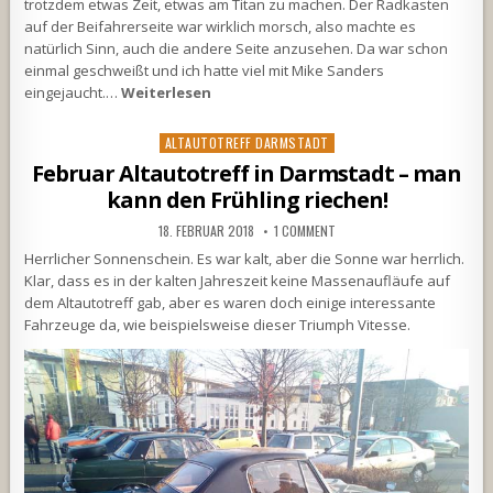
trotzdem etwas Zeit, etwas am Titan zu machen. Der Radkasten
auf der Beifahrerseite war wirklich morsch, also machte es
natürlich Sinn, auch die andere Seite anzusehen. Da war schon
einmal geschweißt und ich hatte viel mit Mike Sanders
eingejaucht.…
Weiterlesen
Posted
ALTAUTOTREFF DARMSTADT
in
Februar Altautotreff in Darmstadt – man
kann den Frühling riechen!
18. FEBRUAR 2018
1 COMMENT
Herrlicher Sonnenschein. Es war kalt, aber die Sonne war herrlich.
Klar, dass es in der kalten Jahreszeit keine Massenaufläufe auf
dem Altautotreff gab, aber es waren doch einige interessante
Fahrzeuge da, wie beispielsweise dieser Triumph Vitesse.