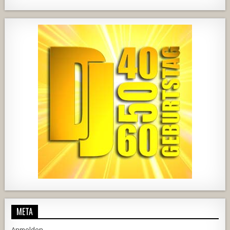
1820
203
10
2517
236
2
728
71
5
1238
154
2
META
Anmelden