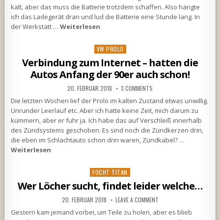
kalt, aber das muss die Batterie trotzdem schaffen. Also hängte
ich das Ladegerät dran und lud die Batterie eine Stunde lang. In
der Werkstatt …
Weiterlesen
Posted
VW PROLO
in
Verbindung zum Internet – hatten die
Autos Anfang der 90er auch schon!
20. FEBRUAR 2018
3 COMMENTS
Die letzten Wochen lief der Prolo im kalten Zustand etwas unwillig.
Unrunder Leerlauf etc. Aber ich hatte keine Zeit, mich darum zu
kümmern, aber er fuhr ja. Ich habe das auf Verschleiß innerhalb
des Zündsystems geschoben. Es sind noch die Zündkerzen drin,
die eben im Schlachtauto schon drin waren, Zündkabel? …
Weiterlesen
Posted
FOCHT TITAN
in
Wer Löcher sucht, findet leider welche…
20. FEBRUAR 2018
LEAVE A COMMENT
Gestern kam jemand vorbei, um Teile zu holen, aber es blieb