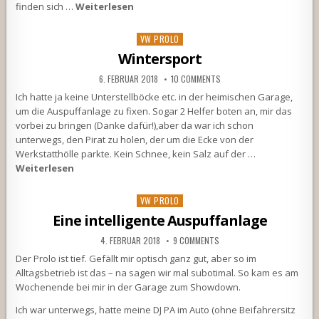
finden sich …
Weiterlesen
Posted
VW PROLO
in
Wintersport
6. FEBRUAR 2018
10 COMMENTS
Ich hatte ja keine Unterstellböcke etc. in der heimischen Garage,
um die Auspuffanlage zu fixen. Sogar 2 Helfer boten an, mir das
vorbei zu bringen (Danke dafür!),aber da war ich schon
unterwegs, den Pirat zu holen, der um die Ecke von der
Werkstatthölle parkte. Kein Schnee, kein Salz auf der …
Weiterlesen
Posted
VW PROLO
in
Eine intelligente Auspuffanlage
4. FEBRUAR 2018
9 COMMENTS
Der Prolo ist tief. Gefällt mir optisch ganz gut, aber so im
Alltagsbetrieb ist das – na sagen wir mal subotimal. So kam es am
Wochenende bei mir in der Garage zum Showdown.
Ich war unterwegs, hatte meine DJ PA im Auto (ohne Beifahrersitz