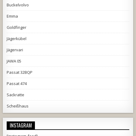
Buckelvolvo
Emma
Goldfinger
Jägerkübel
Jägervari
JAWA 05
Passat 32BQP
Passat 474
Sackratte
Scheißhaus
INSTAGRAM
[instagram-feed]