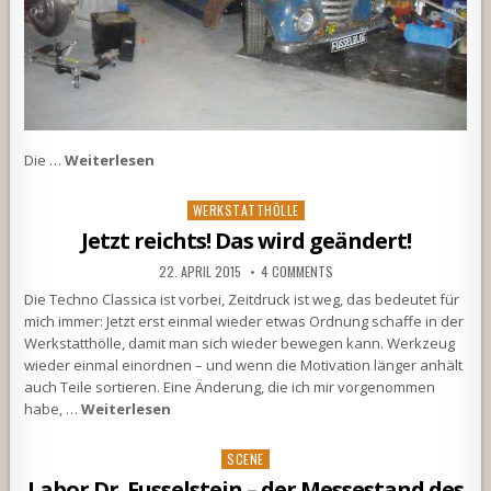
Die …
Weiterlesen
Posted
WERKSTATTHÖLLE
in
Jetzt reichts! Das wird geändert!
22. APRIL 2015
4 COMMENTS
Die Techno Classica ist vorbei, Zeitdruck ist weg, das bedeutet für
mich immer: Jetzt erst einmal wieder etwas Ordnung schaffe in der
Werkstatthölle, damit man sich wieder bewegen kann. Werkzeug
wieder einmal einordnen – und wenn die Motivation länger anhält
auch Teile sortieren. Eine Änderung, die ich mir vorgenommen
habe, …
Weiterlesen
Posted
SCENE
in
Labor Dr. Fusselstein – der Messestand des