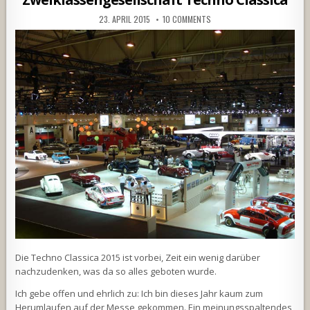
23. APRIL 2015
10 COMMENTS
Die Techno Classica 2015 ist vorbei, Zeit ein wenig darüber
nachzudenken, was da so alles geboten wurde.
Ich gebe offen und ehrlich zu: Ich bin dieses Jahr kaum zum
Herumlaufen auf der Messe gekommen. Ein meinungsspaltendes