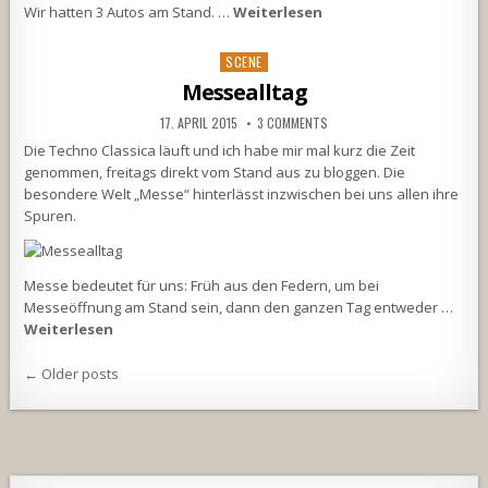
Wir hatten 3 Autos am Stand. …
Weiterlesen
Posted
SCENE
in
Messealltag
17. APRIL 2015
3 COMMENTS
Die Techno Classica läuft und ich habe mir mal kurz die Zeit
genommen, freitags direkt vom Stand aus zu bloggen. Die
besondere Welt „Messe“ hinterlässt inzwischen bei uns allen ihre
Spuren.
Messe bedeutet für uns: Früh aus den Federn, um bei
Messeöffnung am Stand sein, dann den ganzen Tag entweder …
Weiterlesen
Beitragsnavigation
← Older posts