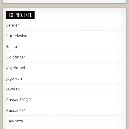
EX PROJEKTE
5ender
Buckelvolvo
Emma
Goldfinger
Jägerkübel
Jägervari
JAWA 05
Passat 32BQP
Passat 474
Sackratte