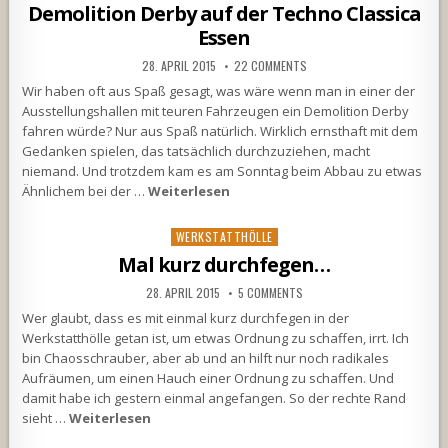
in
Demolition Derby auf der Techno Classica
Essen
28. APRIL 2015
22 COMMENTS
Wir haben oft aus Spaß gesagt, was wäre wenn man in einer der
Ausstellungshallen mit teuren Fahrzeugen ein Demolition Derby
fahren würde? Nur aus Spaß natürlich. Wirklich ernsthaft mit dem
Gedanken spielen, das tatsächlich durchzuziehen, macht
niemand. Und trotzdem kam es am Sonntag beim Abbau zu etwas
Ähnlichem bei der …
Weiterlesen
Posted
WERKSTATTHÖLLE
in
Mal kurz durchfegen…
28. APRIL 2015
5 COMMENTS
Wer glaubt, dass es mit einmal kurz durchfegen in der
Werkstatthölle getan ist, um etwas Ordnung zu schaffen, irrt. Ich
bin Chaosschrauber, aber ab und an hilft nur noch radikales
Aufräumen, um einen Hauch einer Ordnung zu schaffen. Und
damit habe ich gestern einmal angefangen. So der rechte Rand
sieht …
Weiterlesen