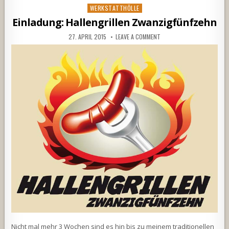
Posted
WERKSTATTHÖLLE
in
Einladung: Hallengrillen Zwanzigfünfzehn
27. APRIL 2015
LEAVE A COMMENT
Nicht mal mehr 3 Wochen sind es hin bis zu meinem traditionellen