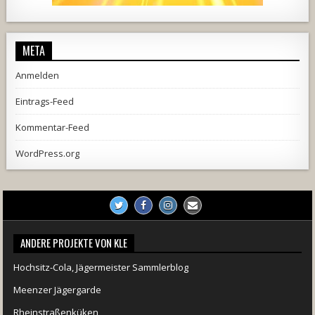
2537
239
2
737
71
5
META
Anmelden
Eintrags-Feed
Kommentar-Feed
WordPress.org
ANDERE PROJEKTE VON KLE
Hochsitz-Cola, Jägermeister Sammlerblog
Meenzer Jägergarde
Rheinstraßenküken