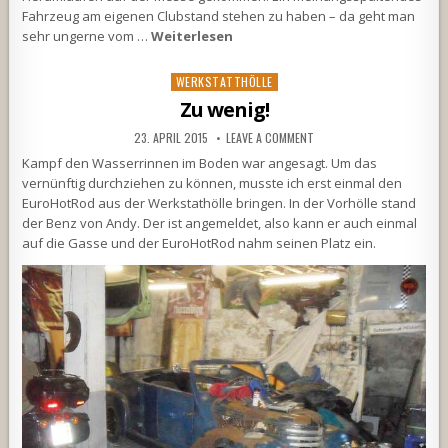
Fahrzeug am eigenen Clubstand stehen zu haben – da geht man
sehr ungerne vom …
Weiterlesen
Posted
WERKSTATTHÖLLE
in
Zu wenig!
23. APRIL 2015
LEAVE A COMMENT
Kampf den Wasserrinnen im Boden war angesagt. Um das
vernünftig durchziehen zu können, musste ich erst einmal den
EuroHotRod aus der Werkstathölle bringen. In der Vorhölle stand
der Benz von Andy. Der ist angemeldet, also kann er auch einmal
auf die Gasse und der EuroHotRod nahm seinen Platz ein.