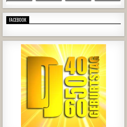
FACEBOOK
420
21
1838
204
10