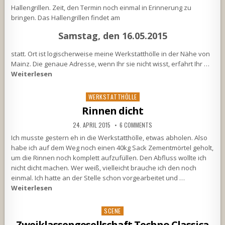
Hallengrillen. Zeit, den Termin noch einmal in Erinnerung zu
bringen. Das Hallengrillen findet am
Samstag, den 16.05.2015
statt. Ort ist logischerweise meine Werkstatthölle in der Nähe von
Mainz. Die genaue Adresse, wenn Ihr sie nicht wisst, erfahrt Ihr …
Weiterlesen
Posted
WERKSTATTHÖLLE
in
Rinnen dicht
24. APRIL 2015
6 COMMENTS
Ich musste gestern eh in die Werkstatthölle, etwas abholen. Also
habe ich auf dem Weg noch einen 40kg Sack Zementmörtel geholt,
um die Rinnen noch komplett aufzufüllen. Den Abfluss wollte ich
nicht dicht machen. Wer weiß, vielleicht brauche ich den noch
einmal. Ich hatte an der Stelle schon vorgearbeitet und …
Weiterlesen
Posted
SCENE
in
Zweiklassengesellschaft Techno Classica