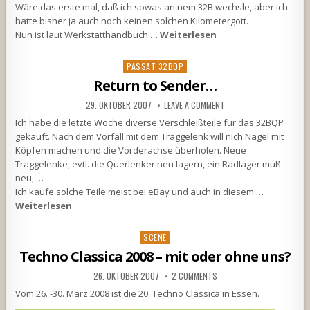
Wäre das erste mal, daß ich sowas an nem 32B wechsle, aber ich
hatte bisher ja auch noch keinen solchen Kilometergott…
Nun ist laut Werkstatthandbuch …
Weiterlesen
Posted
PASSAT 32BQP
in
Return to Sender…
29. OKTOBER 2007
LEAVE A COMMENT
Ich habe die letzte Woche diverse Verschleißteile für das 32BQP
gekauft. Nach dem Vorfall mit dem Traggelenk will nich Nägel mit
Köpfen machen und die Vorderachse überholen. Neue
Traggelenke, evtl. die Querlenker neu lagern, ein Radlager muß
neu, …
Ich kaufe solche Teile meist bei eBay und auch in diesem …
Weiterlesen
Posted
SCENE
in
Techno Classica 2008 – mit oder ohne uns?
26. OKTOBER 2007
2 COMMENTS
Vom 26. -30. März 2008 ist die 20. Techno Classica in Essen.