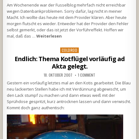
Am Wochenende war der Fusselblog mehrfach nicht erreichbar
wegen Datenbankproblemen. Sorry dafür, lag nicht in meiner
Macht. Ich wollte das heute mit dem Provider klären. Aber heute
morgen flutscht es wieder. Entweder hat der Provider den Fehler
selbst gemerkt, oder das ist jetzt der Vorführeffekt. Hoffen wir
mal, daß das …
Weiterlesen
Posted
COLDROD
in
Endlich: Thema Kotflügel vorläufig ad
Akta gelegt.
18. OKTOBER 2007
1 COMMENT
Gestern ein vorläufig letztes mal an den Kotis gearbeitet. Die Blau
neu lackierten Stellen habe ich mit Verdünnung abgewischt, um
den Lack stumpf zu machen und dann etwas weiß mit der
Sprühdose gespritzt, kurz antrocknen lassen und dann verwischt.
Kommt doch ganz authentisch: