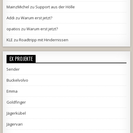
MainzMichel
zu
Support aus der Hölle
Addi
zu
Warum erst jetzt?
opatios
zu
Warum erst jetzt?
KLE
zu
Roadtripp mit Hindernissen
EX PROJEKTE
5ender
Buckelvolvo
Emma
Goldfinger
Jägerkübel
Jägervari