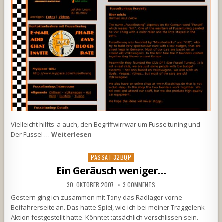
Vielleicht hilfts ja auch, den Begriffwirrwar um Fusseltuning und
Der Fussel …
Weiterlesen
Posted
PASSAT 32BQP
in
Ein Geräusch weniger…
30. OKTOBER 2007
3 COMMENTS
Gestern ging ich zusammen mit Tony das Radlager vorne
Beifahrerseite an. Das hatte Spiel, wie ich bei meiner Traggelenk-
Aktion festgestellt hatte. Könntet tatsächlich verschlissen sein.