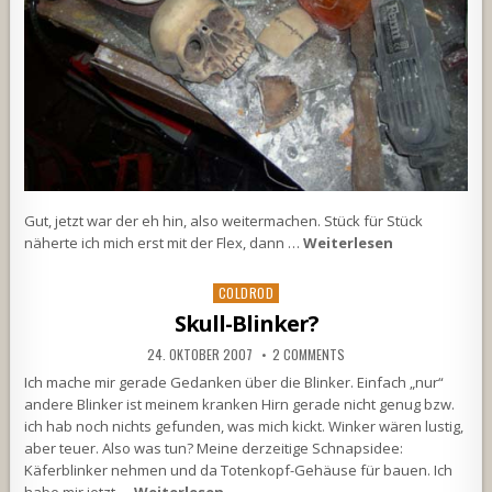
Gut, jetzt war der eh hin, also weitermachen. Stück für Stück
näherte ich mich erst mit der Flex, dann …
Weiterlesen
Posted
COLDROD
in
Skull-Blinker?
24. OKTOBER 2007
2 COMMENTS
Ich mache mir gerade Gedanken über die Blinker. Einfach „nur“
andere Blinker ist meinem kranken Hirn gerade nicht genug bzw.
ich hab noch nichts gefunden, was mich kickt. Winker wären lustig,
aber teuer. Also was tun? Meine derzeitige Schnapsidee:
Käferblinker nehmen und da Totenkopf-Gehäuse für bauen. Ich
habe mir jetzt …
Weiterlesen