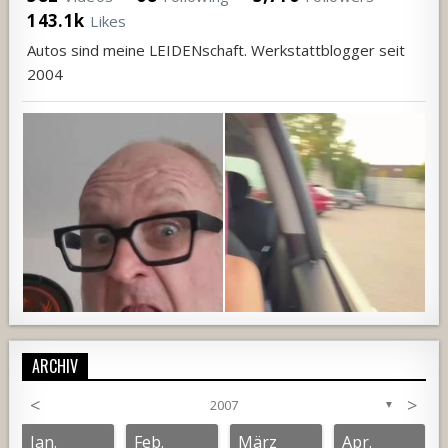
143.1k
Likes
Autos sind meine LEIDENschaft. Werkstattblogger seit
2004
ARCHIV
<
>
2007
▼
687
19
3
1350
119
7
Jan.
Feb.
März
Apr.