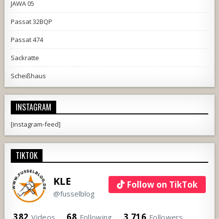
JAWA 05
Passat 32BQP
Passat 474
Sackratte
Scheißhaus
INSTAGRAM
[instagram-feed]
TIKTOK
KLE
Follow on TikTok
@fusselblog
382
68
3,716
Videos
Following
Followers