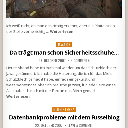
Ich weiß nicht, ob man das richtig erkennt, aber die Platte ist an
der Stelle vorne richtig …
Weiterlesen
Posted
JAWA 05
in
Da trägt man schon Sicherheitsschuhe…
23. OKTOBER 2007
4 COMMENTS
Heute Abend habe ich mich mal wieder um das Schutzblech der
Jawa gekümmert. Ich habe die Halterung, die ich für das Miele
Schutzblech gemacht habe, einfach eingekürzt und
weiterverwendet. Aber ich brauche ja zwei, für jede Seite eines.
Also habe ich mich mit der Flex an das Blech gemacht – …
Weiterlesen
Posted
BLOGINTERNA
in
Datenbankprobleme mit dem Fusselblog
22. OKTOBER 2007
LEAVE A COMMENT