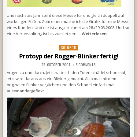
Und nächstes Jahr steht diese Messe für uns gleich doppelt auf
wackeligen Füßen. Zum einen mache ich die Grafik für eine Messe
eines Kunden. Und die ist ausgerechnet am 28./29.03.2008. Und so
eine Veranstaltung ist bis zum letzten …
Weiterlesen
Posted
COLDROD
in
Protoyp der Rogger-Blinker fertig!
25. OKTOBER 2007
5 COMMENTS
Augen zu und durch. Jetzt hatte ich den Totenschädel schon mal,
jetzt wird daraus aus ein Blinker gemacht. Also mal mit dem
originalen Blinker verglichen und den Schädel einfach mal
auseinandergeflext.