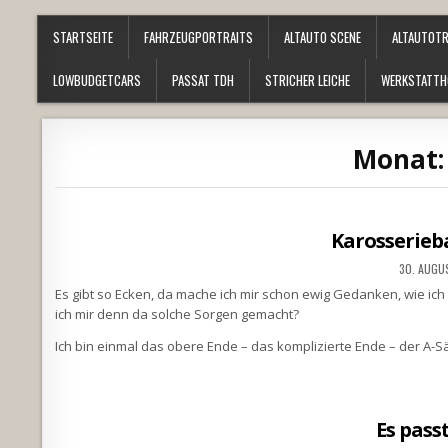
STARTSEITE
FAHRZEUGPORTRAITS
ALTAUTO SCENE
ALTAUTOT
LOWBUDGETCARS
PASSAT TDH
STRICHER LEICHE
WERKSTATTH
Monat
Karosserieba
30. AUGU
Es gibt so Ecken, da mache ich mir schon ewig Gedanken, wie ic
ich mir denn da solche Sorgen gemacht?
Ich bin einmal das obere Ende – das komplizierte Ende – der A
Es pass