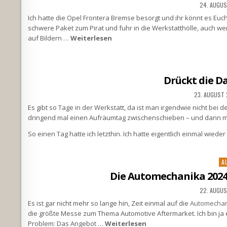
24. AUGU
Ich hatte die Opel Frontera Bremse besorgt und ihr könnt es Euch
schwere Paket zum Pirat und fuhr in die Werkstatthölle, auch wen
auf Bildern …
Weiterlesen
Drückt die Da
23. AUGUST
Es gibt so Tage in der Werkstatt, da ist man irgendwie nicht bei d
dringend mal einen Aufräumtag zwischenschieben – und dann m
So einen Tag hatte ich letzthin. Ich hatte eigentlich einmal wiede
Po
A
in
Die Automechanika 2024 
22. AUGU
Es ist gar nicht mehr so lange hin, Zeit einmal auf die
Automechan
die größte Messe zum Thema Automotive Aftermarket. Ich bin ja 
Problem: Das Angebot …
Weiterlesen