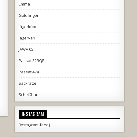
Emma
Goldfinger
Jägerkübel
Jägervari
JAWA 05
Passat 32BQP
Passat 474
Sackratte
Scheißhaus
INSTAGRAM
[instagram-feed]