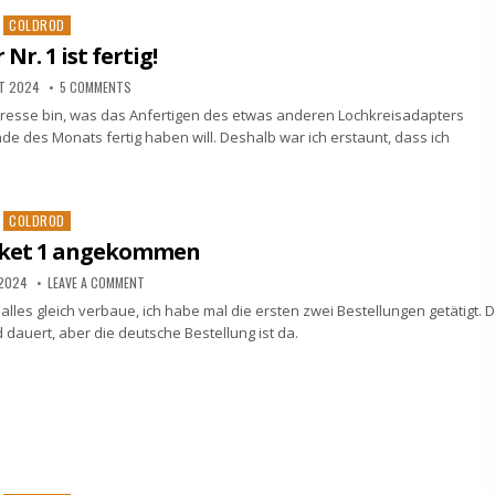
Posted
COLDROD
in
Nr. 1 ist fertig!
ST 2024
5 COMMENTS
dresse bin, was das Anfertigen des etwas anderen Lochkreisadapters
de des Monats fertig haben will. Deshalb war ich erstaunt, dass ich
Posted
COLDROD
in
aket 1 angekommen
 2024
LEAVE A COMMENT
lles gleich verbaue, ich habe mal die ersten zwei Bestellungen getätigt. D
d dauert, aber die deutsche Bestellung ist da.