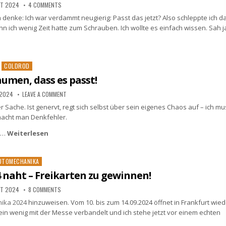
ST 2024
4 COMMENTS
 denke: Ich war verdammt neugierig: Passt das jetzt? Also schleppte ich d
n ich wenig Zeit hatte zum Schrauben. Ich wollte es einfach wissen. Sah j
Posted
COLDROD
in
umen, dass es passt!
 2024
LEAVE A COMMENT
er Sache. Ist genervt, regt sich selbst über sein eigenes Chaos auf – ich m
acht man Denkfehler.
r …
Weiterlesen
sted
UTOMECHANIKA
naht – Freikarten zu gewinnen!
ST 2024
8 COMMENTS
ika 2024
hinzuweisen. Vom 10. bis zum 14.09.2024 öffnet in Frankfurt wied
ein wenig mit der Messe verbandelt und ich stehe jetzt vor einem echten