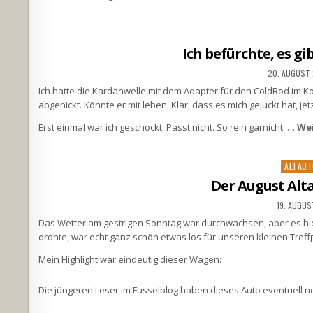
Ich befürchte, es g
20. AUGUST
Ich hatte die Kardanwelle mit dem Adapter für den ColdRod im K
abgenickt. Könnte er mit leben. Klar, dass es mich gejuckt hat, je
Erst einmal war ich geschockt. Passt nicht. So rein garnicht. …
Wei
Posted
ALTAUT
in
Der August Alt
19. AUGU
Das Wetter am gestrigen Sonntag war durchwachsen, aber es hielt
drohte, war echt ganz schön etwas los für unseren kleinen Treff
Mein Highlight war eindeutig dieser Wagen:
Die jüngeren Leser im Fusselblog haben dieses Auto eventuell 