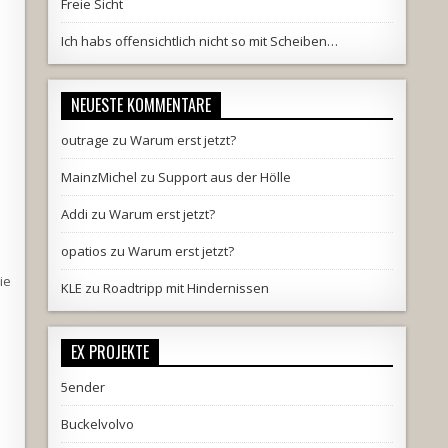
Freie Sicht
Ich habs offensichtlich nicht so mit Scheiben…
NEUESTE KOMMENTARE
outrage
zu
Warum erst jetzt?
MainzMichel
zu
Support aus der Hölle
Addi
zu
Warum erst jetzt?
opatios
zu
Warum erst jetzt?
ie
KLE
zu
Roadtripp mit Hindernissen
EX PROJEKTE
5ender
Buckelvolvo