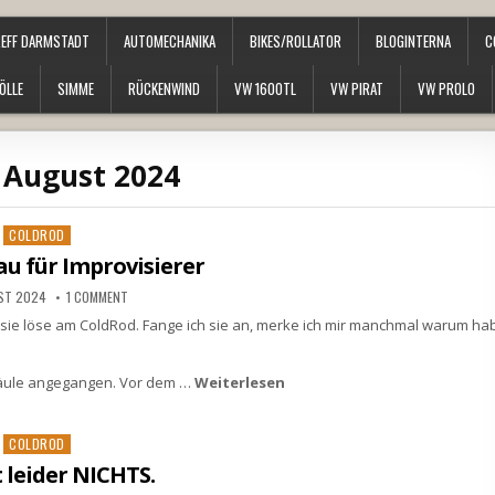
REFF DARMSTADT
AUTOMECHANIKA
BIKES/ROLLATOR
BLOGINTERNA
C
ÖLLE
SIMME
RÜCKENWIND
VW 1600TL
VW PIRAT
VW PROLO
:
August 2024
Posted
COLDROD
in
u für Improvisierer
ST 2024
1 COMMENT
h sie löse am ColdRod. Fange ich sie an, merke ich mir manchmal warum ha
-Säule angegangen. Vor dem …
Weiterlesen
Posted
COLDROD
in
t leider NICHTS.