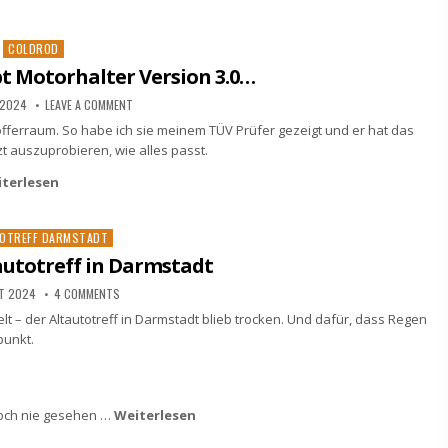
Posted
COLDROD
in
ibt Motorhalter Version 3.0…
 2024
LEAVE A COMMENT
offerraum. So habe ich sie meinem TÜV Prüfer gezeigt und er hat das
tzt auszuprobieren, wie alles passt.
terlesen
OTREFF DARMSTADT
autotreff in Darmstadt
ST 2024
4 COMMENTS
 – der Altautotreff in Darmstadt blieb trocken. Und dafür, dass Regen
punkt.
noch nie gesehen …
Weiterlesen