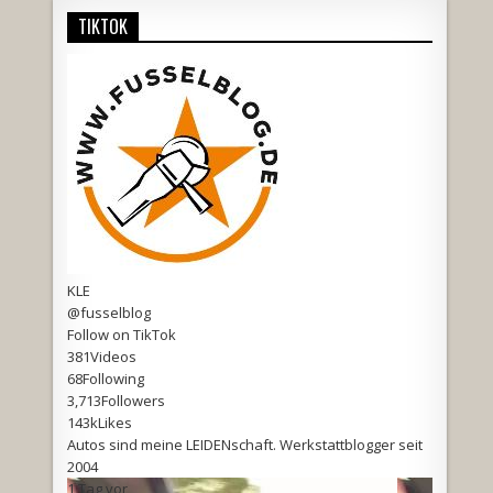
TIKTOK
KLE
@fusselblog
Follow on TikTok
381
Videos
68
Following
3,713
Followers
143k
Likes
Autos sind meine LEIDENschaft. Werkstattblogger seit
2004
1 Tag vor