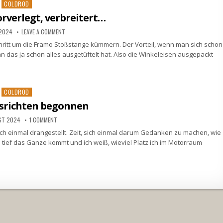
Posted
COLDROD
in
orverlegt, verbreitert…
 2024
LEAVE A COMMENT
Schritt um die Framo Stoßstange kümmern. Der Vorteil, wenn man sich schon
an das ja schon alles ausgetüftelt hat. Also die Winkeleisen ausgepackt –
Posted
COLDROD
in
srichten begonnen
ST 2024
1 COMMENT
fach einmal drangestellt. Zeit, sich einmal darum Gedanken zu machen, wie
 tief das Ganze kommt und ich weiß, wieviel Platz ich im Motorraum