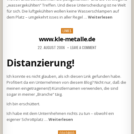
„wassergekühlten“ Treffen. Und diese Unterscheidung ist ne Welt
für sich. Die luftgekühlten wollen keine Wasserschlampen auf
dem Platz – umgekehrt isses in aller Regel …
Weiterlesen
Posted
LINKS
in
www.kle-metalle.de
22. AUGUST 2006
LEAVE A COMMENT
Distanzierung!
Ich konnte es nicht glauben, als ich diesen Link gefunden habe.
Profitiert da ein Unternehmen von diesem Blog? Nicht nur, daß die
meinen eingetragenen(!) Künstlernamen verwenden, die sind
sogar in meiner „Branche“ täig.
Ich bin erschüttert.
Ich habe mit dem Unternhehmen nichts zu tun – obwohl ein
eigener Schrottplatz …
Weiterlesen
Posted
COLDROD