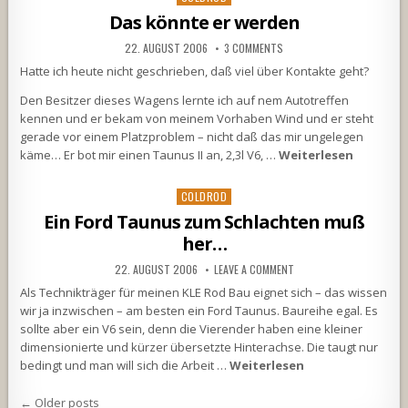
in
Das könnte er werden
22. AUGUST 2006
3 COMMENTS
Hatte ich heute nicht geschrieben, daß viel über Kontakte geht?
Den Besitzer dieses Wagens lernte ich auf nem Autotreffen
kennen und er bekam von meinem Vorhaben Wind und er steht
gerade vor einem Platzproblem – nicht daß das mir ungelegen
käme… Er bot mir einen Taunus II an, 2,3l V6, …
Weiterlesen
Posted
COLDROD
in
Ein Ford Taunus zum Schlachten muß
her…
22. AUGUST 2006
LEAVE A COMMENT
Als Technikträger für meinen KLE Rod Bau eignet sich – das wissen
wir ja inzwischen – am besten ein Ford Taunus. Baureihe egal. Es
sollte aber ein V6 sein, denn die Vierender haben eine kleiner
dimensionierte und kürzer übersetzte Hinterachse. Die taugt nur
bedingt und man will sich die Arbeit …
Weiterlesen
Beitragsnavigation
← Older posts