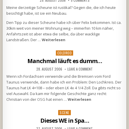
29. AUGUST 2006
5 COMMENTS
Meine derzeitige Scheune ist rustikal? Gegen die, die ich heute
besichtigt habe, ist sie ein Neubau.
Den Tipp zu dieser Scheune habe ich über Felix bekommen. Ist ca.
30km weit von meiner Wohnung weg – immerhin 10 km näher,
Anfahrtszeit ist aber etwa die selbe, da über wacklige
Landstraßen. Der …
Weiterlesen
Posted
COLDROD
in
Manchmal läuft es dumm…
28. AUGUST 2006
LEAVE A COMMENT
Wenn ich Fordachsen verwende und die Bremsen vom Ford
Taunus verwende, dann habe ich ein Problem: Den Lochkreis. Der
Taunus hat LK 4×108 – oder eben LK 4x 4 1/4 Zoll. Da gibts nicht so
viel Auswahl. Da kam mir folgende Geschichte ganz recht:
Christian von der
OSG
hat einen …
Weiterlesen
Posted
SCENE
in
Dieses WE in Spa…
27. AUGUST 2006
LEAVE A COMMENT