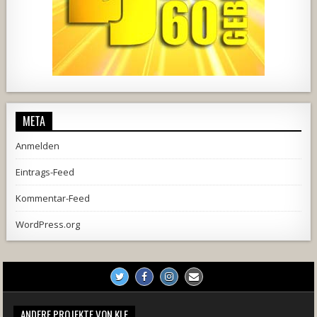
2537
239
2
737
71
5
META
Anmelden
Eintrags-Feed
Kommentar-Feed
WordPress.org
ANDERE PROJEKTE VON KLE