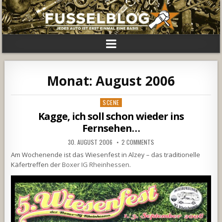
Monat:
August 2006
Posted
SCENE
in
Kagge, ich soll schon wieder ins
Fernsehen…
30. AUGUST 2006
2 COMMENTS
Am Wochenende ist das Wiesenfest in Alzey – das traditionelle
Käfertreffen der
Boxer IG Rheinhessen
.