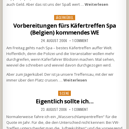
auch Geld. Aber das ist uns der Spaß wert …
Weiterlesen
Posted
JÄGERKÜBEL
in
Vorbereitungen fürs Käfertreffen Spa
(Belgien) kommendes WE
24. AUGUST 2006
1 COMMENT
Am Freitag gehts nach Spa – bestes Käfertreffen auffer Welt.
Hoffentlich, denn die Polizei und die Veranstalter wollen mehr
durchgreifen, wenn Käferfahrer Blödsinn machen. Mal sehen,
wieviel die schreiben und wieviel davon durchgezogen wird.
Aber zum Jägerkübel: Der ist ja unsere Treffensau, mit der wir
immer über den Platz cruisen. …
Weiterlesen
Posted
SCENE
in
Eigentlich sollte ich…
23. AUGUST 2006
1 COMMENT
Normalerweise fahre ich ein „Wasserschlampentreffen“ für die
Quote im Jahr. Für die, die den Unterschied nicht kennen: Bei VW-
Treffen unterscheidet man die „luftgekühlten“ und die vorwiegend