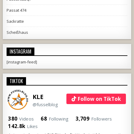
Passat 474
Sackratte
Scheißhaus
INSTAGRAM
[instagram-feed]
TIKTOK
KLE
Follow on TikTok
@fusselblog
380
68
3,709
Videos
Following
Followers
142.8k
Likes