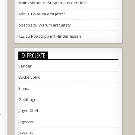
MainzMichel
zu
Support aus der Hölle
Addi
zu
Warum erst jetzt?
opatios
zu
Warum erst jetzt?
KLE
zu
Roadtripp mit Hindernissen
EX PROJEKTE
5ender
Buckelvolvo
Emma
Goldfinger
Jägerkübel
–
Jägervari
JAWA 05