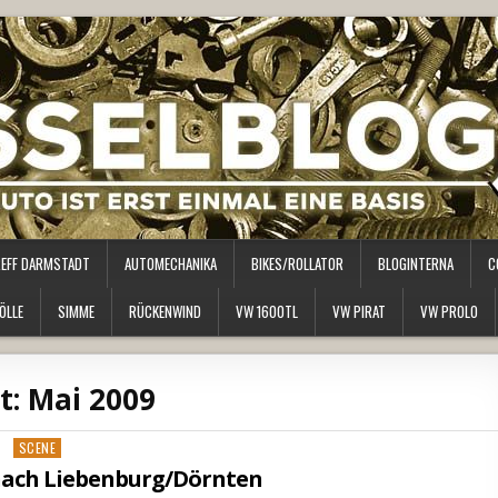
REFF DARMSTADT
AUTOMECHANIKA
BIKES/ROLLATOR
BLOGINTERNA
C
ÖLLE
SIMME
RÜCKENWIND
VW 1600TL
VW PIRAT
VW PROLO
t:
Mai 2009
Posted
SCENE
in
nach Liebenburg/Dörnten