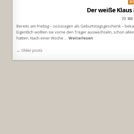
Po
WE
in
Der weiße Klaus 
20. MAI
Bereits am Freitag – sozusagen als Geburtstagsgeschenk – bekam i
Eigentlich wollten sie vorne den Träger auswechseln, schon allei
hätten. Nach einer Woche …
Weiterlesen
Beitragsnavigation
← Older posts