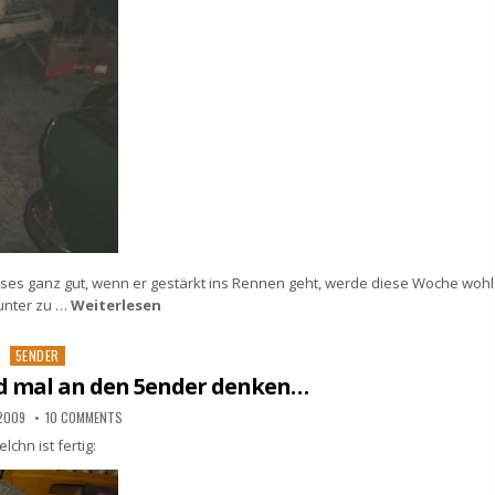
ses ganz gut, wenn er gestärkt ins Rennen geht, werde diese Woche wohl
unter zu …
Weiterlesen
Posted
5ENDER
in
d mal an den 5ender denken…
 2009
10 COMMENTS
lchn ist fertig: