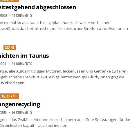
in
itestgehend abgeschlossen
 2009
18 COMMENTS
n einmal so aus, wie ich es geplant hatte. Ich wollte noch einen
eiß, daß das bei mir nicht „nur“ ein einfacher Streifen wird. Also ran an
Posted
SCENE
in
nichten im Taunus
2009
29 COMMENTS
ze, alte Autos mit diggen Motoren, lecker Essen und Getränke zu fairen
gebiet nahe Frankfurt. Gut, einige hatten weniger Glück, ihnen ging die
…
Weiterlesen
Posted
JÄGERVARI
in
angenrecycling
 2009
14 COMMENTS
gen – das ZwiMo seht ohne ziemlich albern aus. Gute Stoßstangen für da
 Chromleisten kaputt – auch bei meinen.