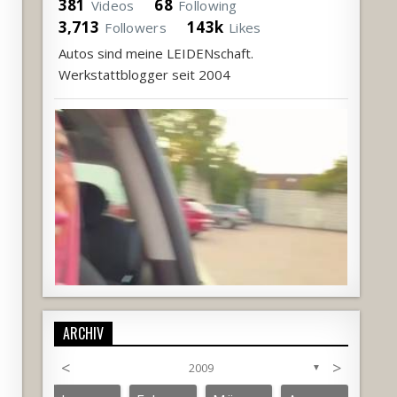
381
68
Videos
Following
3,713
143k
Followers
Likes
Autos sind meine LEIDENschaft.
Werkstattblogger seit 2004
ARCHIV
<
>
2009
▼