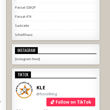
Passat 32BQP
Passat 474
Sackratte
Scheißhaus
INSTAGRAM
[instagram-feed]
TIKTOK
KLE
@fusselblog
s
Follow on TikTok