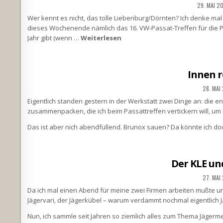
29. MAI 2
Wer kennt es nicht, das tolle Liebenburg/Dörnten? Ich denke mal 
dieses Wochenende nämlich das 16. VW-Passat-Treffen für die Pas
Jahr gibt (wenn …
Weiterlesen
Innen r
28. MAI
Eigentlich standen gestern in der Werkstatt zwei Dinge an: die 
zusammenpacken, die ich beim Passattreffen vertickern will, um P
Das ist aber nich abendfüllend. Brunox sauen? Da könnte ich do
Der KLE un
27. MAI
Da ich mal einen Abend für meine zwei Firmen arbeiten mußte und 
Jägervari, der Jägerkübel – warum verdammt nochmal eigentlich 
Nun, ich sammle seit Jahren so ziemlich alles zum Thema Jäger