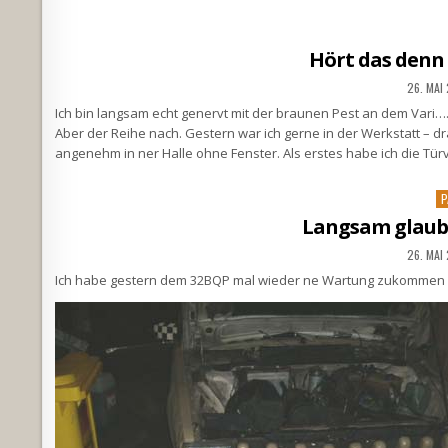
Hört das denn 
26. MAI
Ich bin langsam echt genervt mit der braunen Pest an dem Vari…
Aber der Reihe nach. Gestern war ich gerne in der Werkstatt – d
angenehm in ner Halle ohne Fenster. Als erstes habe ich die Tü
P
P
in
Langsam glaub
26. MAI
Ich habe gestern dem 32BQP mal wieder ne Wartung zukommen la