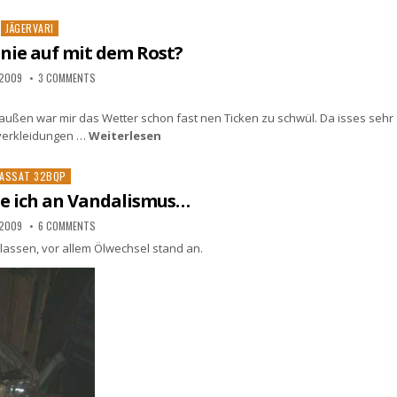
Posted
JÄGERVARI
in
nie auf mit dem Rost?
 2009
3 COMMENTS
.
raußen war mir das Wetter schon fast nen Ticken zu schwül. Da isses sehr
rverkleidungen …
Weiterlesen
osted
ASSAT 32BQP
e ich an Vandalismus…
 2009
6 COMMENTS
ssen, vor allem Ölwechsel stand an.