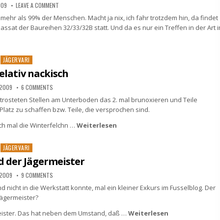
009
LEAVE A COMMENT
mehr als 99% der Menschen. Macht ja nix, ich fahr trotzdem hin, da findet
sat der Baureihen 32/33/32B statt. Und da es nur ein Treffen in der Art 
Posted
JÄGERVARI
in
elativ nackisch
 2009
6 COMMENTS
entrosteten Stellen am Unterboden das 2. mal brunoxieren und Teile
latz zu schaffen bzw. Teile, die versprochen sind.
ch mal die Winterfelchn …
Weiterlesen
Posted
JÄGERVARI
in
d der Jägermeister
 2009
9 COMMENTS
nicht in die Werkstatt konnte, mal ein kleiner Exkurs im Fusselblog. Der
Jägermeister?
meister. Das hat neben dem Umstand, daß …
Weiterlesen