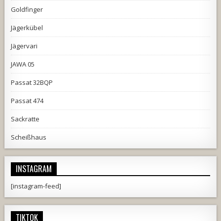
Goldfinger
Jägerkübel
Jägervari
JAWA 05
Passat 32BQP
Passat 474
Sackratte
Scheißhaus
INSTAGRAM
[instagram-feed]
TIKTOK