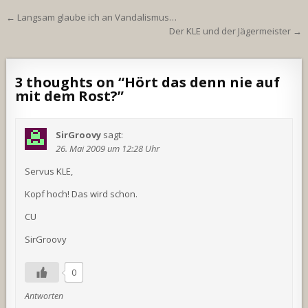
Beitragsnavigation
← Langsam glaube ich an Vandalismus…
Der KLE und der Jägermeister →
3 thoughts on “
Hört das denn nie auf
mit dem Rost?
”
SirGroovy
sagt:
26. Mai 2009 um 12:28 Uhr
Servus KLE,
Kopf hoch! Das wird schon.
CU
SirGroovy
0
Antworten