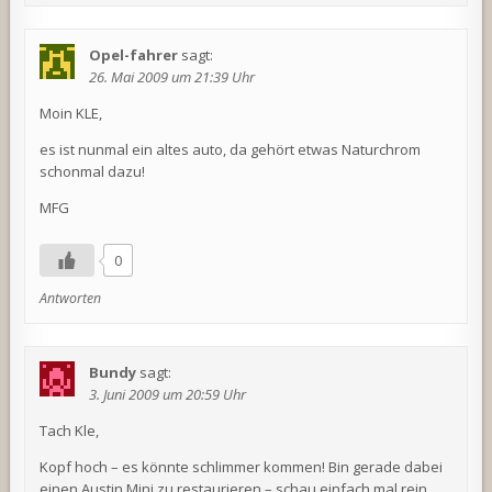
Opel-fahrer
sagt:
26. Mai 2009 um 21:39 Uhr
Moin KLE,
es ist nunmal ein altes auto, da gehört etwas Naturchrom
schonmal dazu!
MFG
0
Antworten
Bundy
sagt:
3. Juni 2009 um 20:59 Uhr
Tach Kle,
Kopf hoch – es könnte schlimmer kommen! Bin gerade dabei
einen Austin Mini zu restaurieren – schau einfach mal rein,