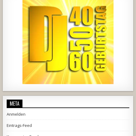
1857
205
10
2556
243
2
META
Anmelden
Eintrags-Feed