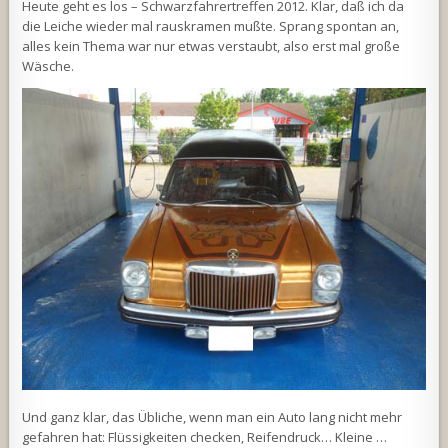
Heute geht es los – Schwarzfahrertreffen 2012. Klar, daß ich da
die Leiche wieder mal rauskramen mußte. Sprang spontan an,
alles kein Thema war nur etwas verstaubt, also erst mal große
Wäsche.
Und ganz klar, das Übliche, wenn man ein Auto lang nicht mehr
gefahren hat: Flüssigkeiten checken, Reifendruck… Kleine …