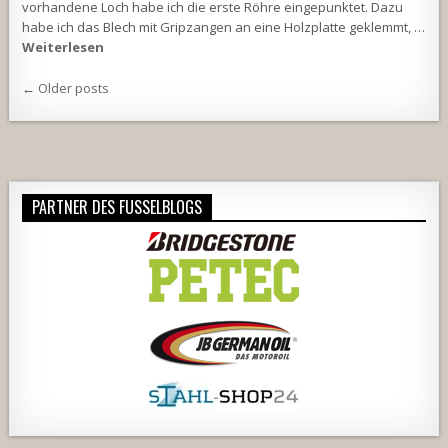
vorhandene Loch habe ich die erste Röhre eingepunktet. Dazu
habe ich das Blech mit Gripzangen an eine Holzplatte geklemmt, …
Weiterlesen
Beitragsnavigation
← Older posts
PARTNER DES FUSSELBLOGS