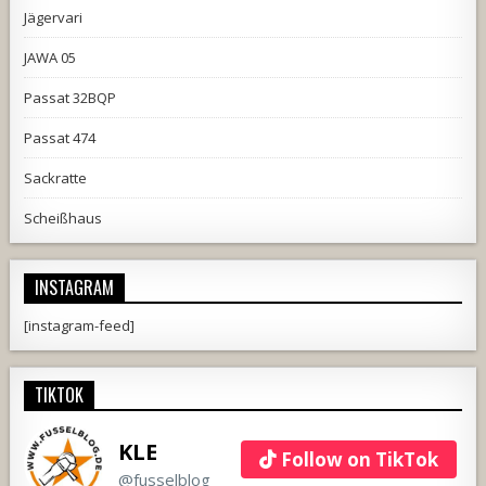
Jägervari
JAWA 05
Passat 32BQP
Passat 474
Sackratte
Scheißhaus
INSTAGRAM
[instagram-feed]
TIKTOK
KLE
Follow on TikTok
@fusselblog