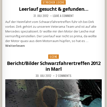
Posted
STRICHER LEICHE
in
Leerlauf gesucht & gefunden…
31. JULI 2012
LEAVE A COMMENT
Auf der Heimfahrt vom Schwarzfahrertreffen fuhr ich bei Dirk
vorbei. Dirk gehört zu unserem Veterama Team und ist auf alte
Mercedes spezialisiert. Er wollte mir den Motor der Leiche mal
vernünftig einstellen. Der Leerlauf war nicht so prima, da wollte
der Motor quasi aus dem Motorraum hüpfen, so hat es …
Weiterlesen
Posted
SCENE
in
Bericht/Bilder Schwarzfahrertreffen 2012
in Marl
30. JULI 2012
2 COMMENTS