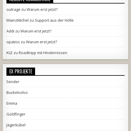
outrage
zu
Warum erst jetzt?
MainzMichel
zu
Support aus der Hölle
Addi
zu
Warum erst jetzt?
opatios
zu
Warum erst jetzt?
KLE
zu
Roadtripp mit Hindernissen
EX PROJEKTE
5ender
Buckelvolvo
Emma
Goldfinger
Jägerkübel