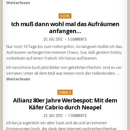
Weiterlesen
Posted
SCENE
in
Ich muß dann wohl mal das Aufräumen
anfangen…
25. JULI 2012
5 COMMENTS
Nur noch 10 Tage bis zum
Hallengrillen
. So langsam mußte ich das
Aufräumen anfangen bei meinem Chaos. Gut, daß gestern
Robby
vorbeikam auf einen Tratsch. Ich hasse aufräumen.
Ich verschone Euch jetzt Bilder von gekehrten Flächen. Und es sei
verraten: Unter all dem Müll war immer noch der Hallenboden. …
Weiterlesen
Posted
DAMALS
in
Allianz 80er Jahre Werbespot: Mit dem
Käfer Cabrio durch Neapel
23. JULI 2012
7 COMMENTS
Ich bin ja eigentlich ein alter Sack und ab und an kommen
Erinnerungen hoch, die dank dem Internet nachrecherchierbar