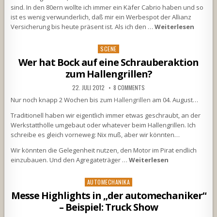
sind. In den 80ern wollte ich immer ein Käfer Cabrio haben und so
ist es wenig verwunderlich, daß mir ein Werbespot der Allianz
Versicherung bis heute präsent ist. Als ich den …
Weiterlesen
Posted
SCENE
in
Wer hat Bock auf eine Schrauberaktion
zum Hallengrillen?
22. JULI 2012
8 COMMENTS
Nur noch knapp 2 Wochen bis zum
Hallengrillen
am 04. August…
Traditionell haben wir eigentlich immer etwas geschraubt, an der
Werkstatthölle umgebaut oder whatever beim Hallengrillen. Ich
schreibe es gleich vorneweg: Nix muß, aber wir könnten…
Wir könnten die Gelegenheit nutzen, den Motor im Pirat endlich
einzubauen. Und den Agregateträger …
Weiterlesen
Posted
AUTOMECHANIKA
in
Messe Highlights in „der automechaniker“
– Beispiel: Truck Show