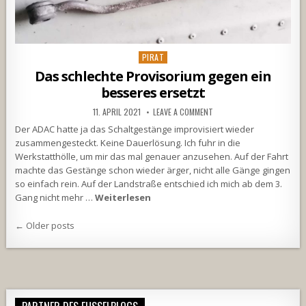
Posted
PIRAT
in
Das schlechte Provisorium gegen ein
besseres ersetzt
11. APRIL 2021
LEAVE A COMMENT
Der ADAC hatte ja das Schaltgestänge improvisiert wieder
zusammengesteckt. Keine Dauerlösung. Ich fuhr in die
Werkstatthölle, um mir das mal genauer anzusehen. Auf der Fahrt
machte das Gestänge schon wieder ärger, nicht alle Gänge gingen
so einfach rein. Auf der Landstraße entschied ich mich ab dem 3.
Gang nicht mehr …
Weiterlesen
Beitragsnavigation
← Older posts