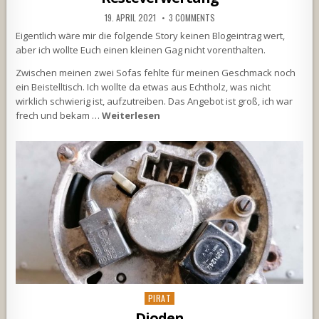
19. APRIL 2021
3 COMMENTS
Eigentlich wäre mir die folgende Story keinen Blogeintrag wert,
aber ich wollte Euch einen kleinen Gag nicht vorenthalten.
Zwischen meinen zwei Sofas fehlte für meinen Geschmack noch
ein Beistelltisch. Ich wollte da etwas aus Echtholz, was nicht
wirklich schwierig ist, aufzutreiben. Das Angebot ist groß, ich war
frech und bekam …
Weiterlesen
Posted
PIRAT
in
Dioden