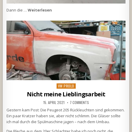
Dann die …
Weiterlesen
Posted
VW PROLO
in
Nicht meine Lieblingsarbeit
15. APRIL 2021
7 COMMENTS
Gestern kam Post: Die Peugeot 205 Rückleuchten sind gekommen.
Ein paar Kratzer haben sie, aber nicht schlimm. Die Gläser sollte
ich mal durch die Spülmaschine jagen – nach dem Umbau.
Die Bleche aus dem 20er Schlachter habe ich noch nicht, die