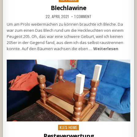
in
Blechlawine
22. APRIL 2021
1 COMMENT
Um am Prolo weitermachen zu können brauchte ich Bleche. Da
war zum einen Das Blech rund um die Heckleuchten von einem
Peugeot 205. Oh, das war eine schwere Geburt, weil ich keinen
205er in der Gegend fand, aus dem ich das selbst raustrennen
konnte. Auf den Bäumen wachsen die eben …
Weiterlesen
Posted
KLES HOME
in
Resteverwertung