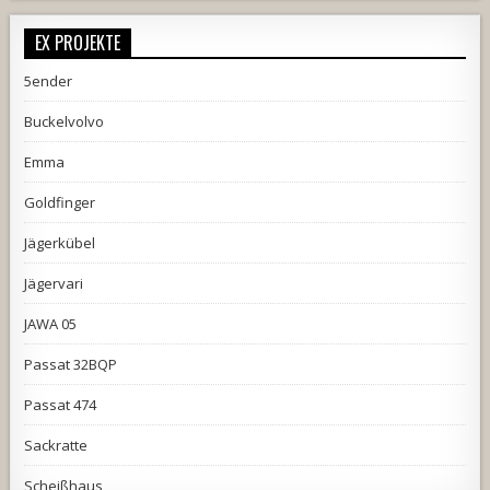
EX PROJEKTE
5ender
Buckelvolvo
Emma
Goldfinger
Jägerkübel
Jägervari
JAWA 05
Passat 32BQP
Passat 474
Sackratte
Scheißhaus