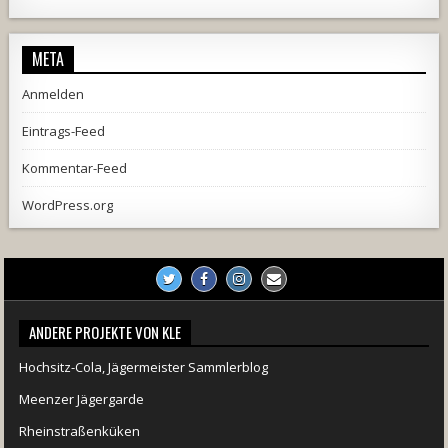
1857
205
10
2556
243
2
META
Anmelden
Eintrags-Feed
Kommentar-Feed
WordPress.org
ANDERE PROJEKTE VON KLE
Hochsitz-Cola, Jägermeister Sammlerblog
Meenzer Jägergarde
Rheinstraßenküken