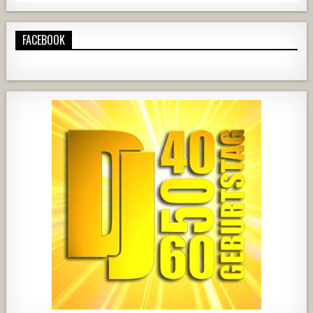
FACEBOOK
724
68
1
428
21