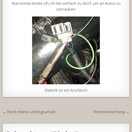
Manchmal denke ich, ich bin einfach zu doof, um an Autos zu
schrauben
Elektrik ist ein Arschloch
Beitragsnavigation
← Nicht meine Lieblingsarbeit
Resteverwertung →