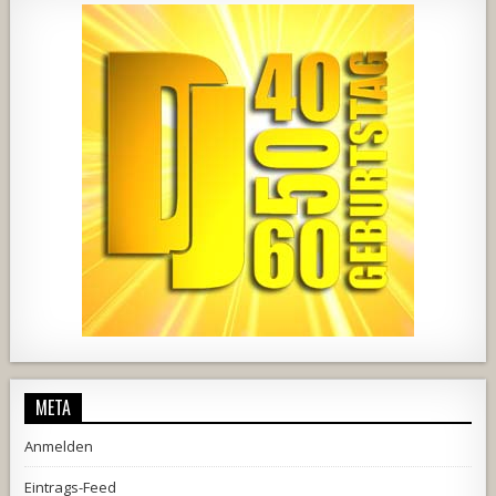
1857
205
10
2556
243
2
META
Anmelden
Eintrags-Feed