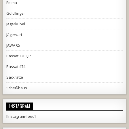
Emma
Goldfinger
Jägerkübel
Jägervari
JAWA 05
Passat 32BQP
Passat 474
Sackratte
Scheißhaus
INSTAGRAM
[instagram-feed]