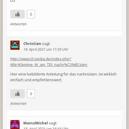
LG
0
Antworten
Christian
sagt:
18. April 2021 um 11:59 Uhr
http://www.t3-pedia.de/index.php?
title=Klemme_W_am_TDI_nachr%C3%BCsten
Hier eine bebilderte Anleitung für das nachrüsten. Ist wirklich
einfach und empfehlenswert.
0
Antworten
MainzMichel
sagt:
18. April 2021 um 16:44 Uhr