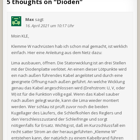
5 thoughts on “
Dioden
”
Max
sagt:
16. April 2021 um 10:17 Uhr
Moin KLE,
Klemme W nachrüsten hab ich schon mal gemacht, ist wirklich
einfach. Hier eine Anleitung aus dem Netz dazu:
Lima ausbauen, öffnen. Die Statorwicklung ist an drei Stellen
mit der Diodenplatte verlötet. An einen dieser Lötpunkte wird
ein nach außen führendes Kabel angelötet und durch eine
geeignete Öffnung nach außen geführt. An welche Wicklung
genau das Kabel angeschlossen wird (Drehstrom: U, V, oder
W) ist für die Funktion völlig egal. Wenn das Kabel sauber
nach außen gelegt wurde, kann die Lima wieder montiert
werden. Wer schlau ist prüft zuvor noch die beiden
Kugellager des Läufers, die Schleifkohlen des Reglers und
den Verschleisszustand der Schleifringe und sorgt
nötigenfalls für Ersatz. Wichtig ist, daß im Kurzschlussfall ein
recht satter Strom an der herausgeführten „Klemme W“
entstehen kann, der natürlich zu einem Kabelbrand führen