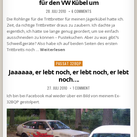
für den VW Kübel um
28. JULI 2010
6 COMMENTS
Die Rohlinge für die Trittbretter für meinen Jägerkübel hatte ich.
Zeit, da richtige Trittbretter draus zu zaubern. Ich dachte ja
eigentlich, ich hätte sie lange genug geordert, um sie einfach
ausschneiden zu können – Pustekuchen. Aber zu was gibt?s
Schweißgeräte? Also habe ich auf beiden Seiten des ersten
Trittbretts noch …
Weiterlesen
Posted
PASSAT 32BQP
in
Jaaaaaa, er lebt noch, er lebt noch, er lebt
noch….
27. JULI 2010
1 COMMENT
Ich bin bei Facebook mal wieder über ein Bild von meinem Ex-
32BQP gestolpert.