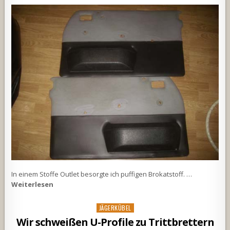
In einem Stoffe Outlet besorgte ich puffigen Brokatstoff. …
Weiterlesen
Posted
JÄGERKÜBEL
in
Wir schweißen U-Profile zu Trittbrettern