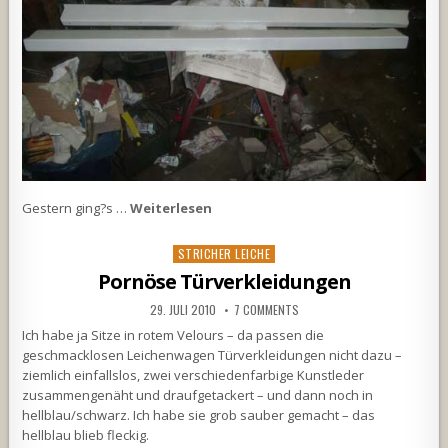
Gestern ging?s …
Weiterlesen
Posted
STRICHER LEICHE
in
Pornöse Türverkleidungen
29. JULI 2010
7 COMMENTS
Ich habe ja Sitze in rotem Velours – da passen die
geschmacklosen Leichenwagen Türverkleidungen nicht dazu –
ziemlich einfallslos, zwei verschiedenfarbige Kunstleder
zusammengenäht und draufgetackert – und dann noch in
hellblau/schwarz. Ich habe sie grob sauber gemacht – das
hellblau blieb fleckig.