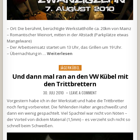
– Ort: Die berühmt, berüchtigte Werkstatthölle ca. 20km von Mainz
– Romantischer Weinort, mitten in der Altstadt (Parkplätze etwas
Mangelware)
– Der Arbeitseinsatz startet um 13 Uhr, das Grillen um 19 Uhr.
– Übernachtung in …
Weiterlesen
Posted
JÄGERKÜBEL
in
Und dann mal ran an den VW Kübel mit
den Trittbrettern
30. JULI 2010
LEAVE A COMMENT
Vorgestern habe ich in der Werkstatt und habe die Trittbretter
noch fertig vorbereitet. Die fehlenden Halter angeschweißt und
dann ein wenig gespachtelt. Viel Spachtel war nicht von Nöten –
der Vorteil von dickem Material (1,5mm) – es verzieht sich nicht so
schnell beim Schweißen.