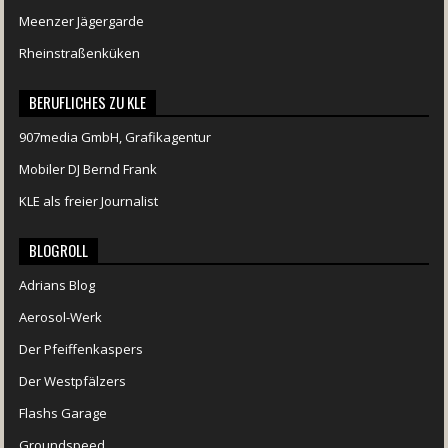
Meenzer Jägergarde
Rheinstraßenküken
BERUFLICHES ZU KLE
907media GmbH, Grafikagentur
Mobiler DJ Bernd Frank
KLE als freier Journalist
BLOGROLL
Adrians Blog
Aerosol-Werk
Der Pfeiffenkaspers
Der Westpfälzers
Flashs Garage
Groundspeed