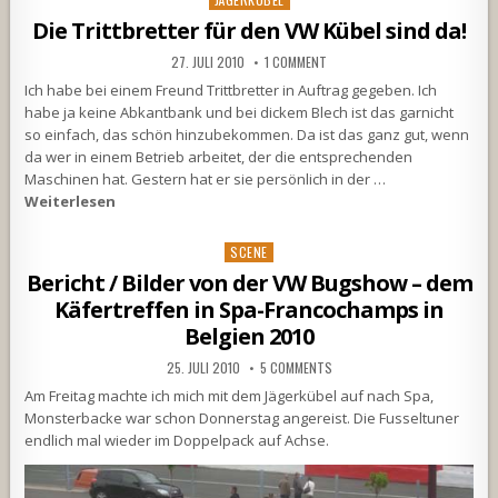
in
Die Trittbretter für den VW Kübel sind da!
27. JULI 2010
1 COMMENT
Ich habe bei einem Freund Trittbretter in Auftrag gegeben. Ich
habe ja keine Abkantbank und bei dickem Blech ist das garnicht
so einfach, das schön hinzubekommen. Da ist das ganz gut, wenn
da wer in einem Betrieb arbeitet, der die entsprechenden
Maschinen hat. Gestern hat er sie persönlich in der …
Weiterlesen
Posted
SCENE
in
Bericht / Bilder von der VW Bugshow – dem
Käfertreffen in Spa-Francochamps in
Belgien 2010
25. JULI 2010
5 COMMENTS
Am Freitag machte ich mich mit dem Jägerkübel auf nach Spa,
Monsterbacke war schon Donnerstag angereist. Die Fusseltuner
endlich mal wieder im Doppelpack auf Achse.