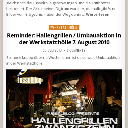
gleich noch die Fusselrolle geschwungen und die Trittbretter
beilackiert. Der Akku meiner Digicam war leer, deshalb gibt?s nu
Bilder vom Erbgebnis – aber der Weg dahin …
Weiterlesen
Posted
WERKSTATTHÖLLE
in
Reminder: Hallengrillen / Umbauaktion in
der Werkstatthölle 7. August 2010
30. JULI 2010
6 COMMENTS
So, noch knapp über ne Woche, dann ist es so weit: Umbauaktion
in der Werkstatthölle.