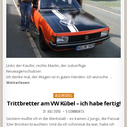
Links der Käufer, rechts Martin, der zukünftige
Neuwagenschubser.
Ich denke mal, der Wagen ist in guten Händen. Ich wünsche …
Weiterlesen
Posted
JÄGERKÜBEL
in
Trittbretter am VW Kübel – ich habe fertig!
31. JULI 2010
5 COMMENTS
Gestern mußte ich in die Werkstatt – es kamen 2 Jungs, die Passat
32er Brocken brauchten. Und da ich schonmal da war, habe ich