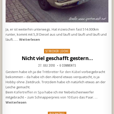
Ja, er ist weiterhin unterwegs. Hat inzwischen fast 514.000km
runter, kommt mit 5,3l Diesel aus und läuft und läuft und läuft und
läuft……
Weiterlesen
Posted
STRICHER LEICHE
in
Nicht viel geschafft gestern…
27. JULI 2010
6 COMMENTS
Gestern habe ich ja die
Trittbretter für den Kübel
vorbeigebracht
bekommen – da habe ich den Abend etwas verquatscht, is ja
Hobby ohne Zeitdruck. Trotzdem habe ich natürlich etwas an der
Leiche gemacht.
Beim
Käfertreffen in Spa
habe ich mir Nebelscheinwerfer
mitgebracht – zum Schnapperpreis von 10 Euro das Paar. …
Weiterlesen
Posted
JÄGERKÜBEL