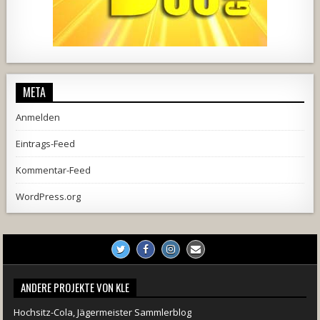
728
71
5
1238
154
2
META
Anmelden
Eintrags-Feed
Kommentar-Feed
WordPress.org
ANDERE PROJEKTE VON KLE
Hochsitz-Cola, Jägermeister Sammlerblog