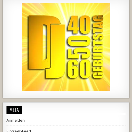
2537
239
2
737
71
5
META
Anmelden
Eintrags-Feed