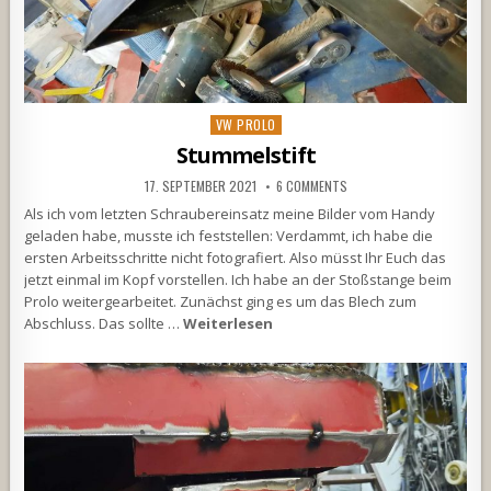
Posted
VW PROLO
in
Stummelstift
17. SEPTEMBER 2021
6 COMMENTS
Als ich vom letzten Schraubereinsatz meine Bilder vom Handy
geladen habe, musste ich feststellen: Verdammt, ich habe die
ersten Arbeitsschritte nicht fotografiert. Also müsst Ihr Euch das
jetzt einmal im Kopf vorstellen. Ich habe an der Stoßstange beim
Prolo weitergearbeitet. Zunächst ging es um das Blech zum
Abschluss. Das sollte …
Weiterlesen