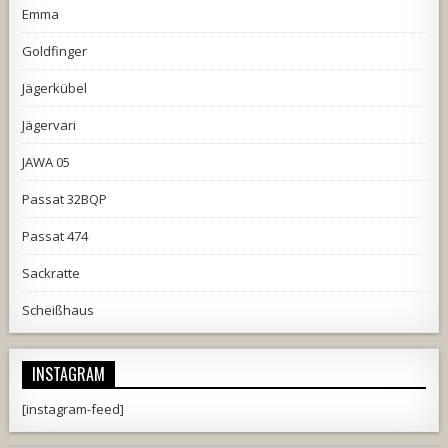
Emma
Goldfinger
Jägerkübel
Jägervari
JAWA 05
Passat 32BQP
Passat 474
Sackratte
Scheißhaus
INSTAGRAM
[instagram-feed]