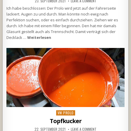
23. SEPTEMBER 2021
LEAVE A COMMENT
Ich habe beschlossen: Der Prolo wird jetzt auf der Fahrerseite
lackiert. Augen zu und durch. Man könnte noch ewig nach
Perfektion suchen, oder es einfach durchziehen. Ziehen wir es
durch. Ich habe mit einem Filler begonnen. Den hat mir damals
Glasurit gestellt auch als Trennschicht. Damit verträgt sich der
Decklack …
Weiterlesen
Posted
VW PROLO
in
Topfkucker
22. SEPTEMBER 2021
LEAVE A COMMENT