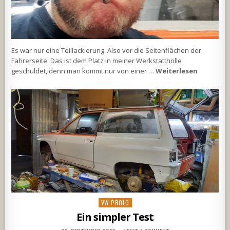
Es war nur eine Teillackierung. Also vor die Seitenflächen der
Fahrerseite. Das ist dem Platz in meiner Werkstatthölle
geschuldet, denn man kommt nur von einer …
Weiterlesen
Posted
VW PROLO
in
Ein simpler Test