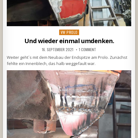
Posted
VW PROLO
in
Und wieder einmal umdenken.
16. SEPTEMBER 2021
1 COMMENT
Weiter geht´s mit dem Neubau der Endspitze am Prolo. Zunächst
fehlte ein Innenblech, das halb weggefault war.