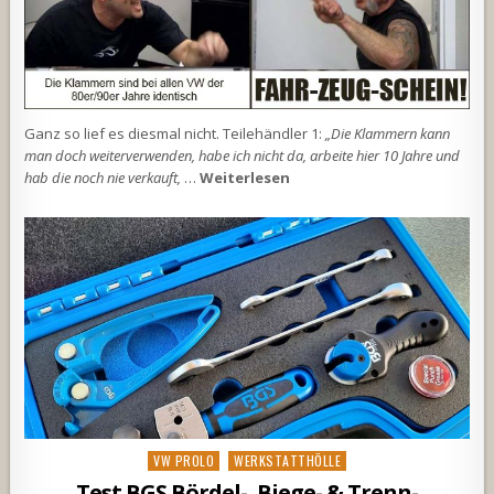
Ganz so lief es diesmal nicht. Teilehändler 1:
„Die Klammern kann
man doch weiterverwenden, habe ich nicht da, arbeite hier 10 Jahre und
hab die noch nie verkauft,
…
Weiterlesen
Posted
VW PROLO
WERKSTATTHÖLLE
in
Test BGS Bördel-, Biege- & Trenn-