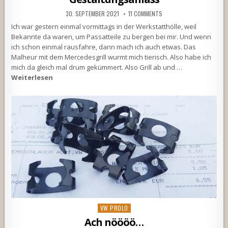
30. SEPTEMBER 2021
11 COMMENTS
Ich war gestern einmal vormittags in der Werkstatthölle, weil
Bekannte da waren, um Passatteile zu bergen bei mir. Und wenn
ich schon einmal rausfahre, dann mach ich auch etwas. Das
Malheur mit dem Mercedesgrill wurmt mich tierisch. Also habe ich
mich da gleich mal drum gekümmert. Also Grill ab und …
Weiterlesen
Posted
VW PROLO
in
Ach nöööö…