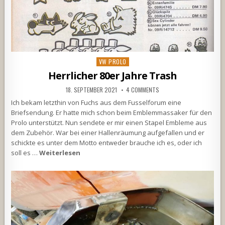
Posted
VW PROLO
in
Herrlicher 80er Jahre Trash
18. SEPTEMBER 2021
4 COMMENTS
Ich bekam letzthin von Fuchs aus dem Fusselforum eine
Briefsendung. Er hatte mich schon beim Emblemmassaker für den
Prolo unterstützt. Nun sendete er mir einen Stapel Embleme aus
dem Zubehör. War bei einer Hallenräumung aufgefallen und er
schickte es unter dem Motto entweder brauche ich es, oder ich
soll es …
Weiterlesen