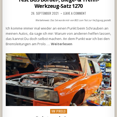
Werkzeug-Satz 1270
26. SEPTEMBER 2021
LEAVE A COMMENT
Werbehinweis: Das Set wurde mitr von BGS zum Test zur Verfügung gestellt.
Ich komme immer mal wieder an einen Punkt beim Schrauben an
meinen Autos, da sage ich mir: Warum von anderen helfen lassen,
das kannst Du doch selbst machen. An dem Punkt war ich bei den
Bremsleitungen am Prolo. …
Weiterlesen
Posted
VW PROLO
in