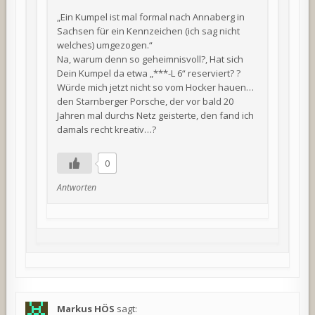
„Ein Kumpel ist mal formal nach Annaberg in
Sachsen für ein Kennzeichen (ich sag nicht
welches) umgezogen.“
Na, warum denn so geheimnisvoll?, Hat sich
Dein Kumpel da etwa „***-L 6“ reserviert? ?
Würde mich jetzt nicht so vom Hocker hauen…
den Starnberger Porsche, der vor bald 20
Jahren mal durchs Netz geisterte, den fand ich
damals recht kreativ…?
0
Antworten
Markus HÖS
sagt: