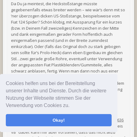
Da Du ja meintest, die Heckstoßstange müsste
gegebenenfalls etwas breiter werden – wie wär’s denn mit so
’ner überzogen dicken US-Stoßstange, beispielsweise vom
Fiat 124 Spider? Schön klobig, mit Aussparung für ein kurzes
(bzw. in Deinem Fall zweizeiliges) Kennzeichen in der Mitte
und dank einigermaßen gerader Form hoffentlich auch
einigermaßen passend (und in der Breite zumindest
einkürzbar). Oder (falls das Original doch zu stark gebogen
sein sollte für’s Prolo-Heck) dann eben Eigenbau im gleichen
Stil…zwei gerade große Rohre, eventuell unter Verwendung
der angepassten Fiat Plastikblenden/Gummiteile, alles
schwarz anblasen, fertig. Wenn man dann noch aus einer
vorderen 124er-Stoßstange zwei passende
Stoßstangenecken machte, triebe das in Verbindung mit dem
Cookies helfen uns bei der Bereitstellung
„Stricher-Singleframe“ die Stoßstangen-/Grill-Überfrachtung
unserer Inhalte und Dienste. Durch die weitere
am Prolo ironisch auf die Spitze…
Nutzung der Webseite stimmen Sie der
Hier mal ein Anschauungsobjekt….liegt direkt in Deiner
Verwendung von Cookies zu.
Nachbarschaft:
https://www.ebay-kleinanzeigen.de/s-anzeige/fiat-124-
spider-stossstange-vorne-und-hinten/1749799485-223-17636
Okay!
Weiß nicht, was so ’ne Fiat-Stange kostet – steht ja nur „Preis
VB“ dabei. Kann mir aber vorstellen, dass das nicht allzu