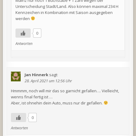
Mainz nur noch 1 Buchstabe + 1 Zahl wegen der
Unterscheidung Stadt/Land. Also können maximal 234 H
Kennzeichen in Kombination mit Saison ausgegeben
werden
0
Antworten
Jan Hinnerk
sagt:
28. April 2021 um 12:56 Uhr
Hmmmm, noch will mir das so garnicht gefallen…. Vielleicht,
wenns final fertig ist …
Aber, ist ohnehin dein Auto, muss nur dir gefallen.
0
Antworten