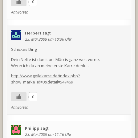
0
Antworten
Herbert
sagt:
23. Mai 2009 um 10:36 Uhr
Schickes Ding!
Dein Neffe ist damit bei Mäccis ganz weit vorne.
Wenn ich da an meine erste Karre denk…
http://www.geilekarre.de/index.php?
show_marke_id=0&detail=547469
0
Antworten
Philipp
sagt:
23. Mai 2009 um 11:16 Uhr