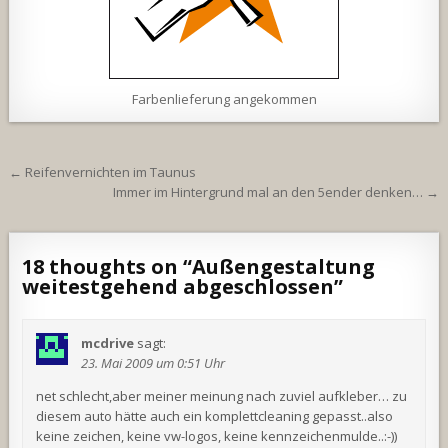
Farbenlieferung angekommen
Beitragsnavigation
← Reifenvernichten im Taunus
Immer im Hintergrund mal an den 5ender denken… →
18 thoughts on “
Außengestaltung
weitestgehend abgeschlossen
”
mcdrive
sagt:
23. Mai 2009 um 0:51 Uhr
net schlecht,aber meiner meinung nach zuviel aufkleber… zu
diesem auto hätte auch ein komplettcleaning gepasst..also
keine zeichen, keine vw-logos, keine kennzeichenmulde..:-))