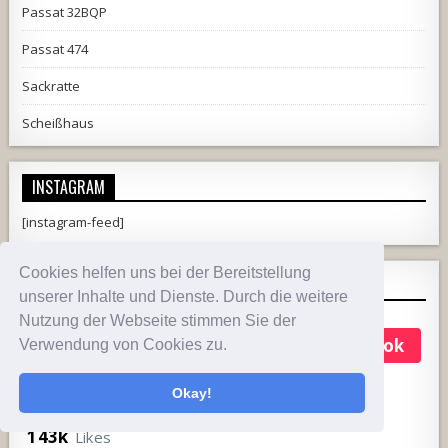
Passat 32BQP
Passat 474
Sackratte
Scheißhaus
INSTAGRAM
[instagram-feed]
Cookies helfen uns bei der Bereitstellung
TIKTOK
unserer Inhalte und Dienste. Durch die weitere
Nutzung der Webseite stimmen Sie der
KLE
Follow on TikTok
Verwendung von Cookies zu.
@fusselblog
Okay!
381
68
3,713
Videos
Following
Followers
143k
Likes