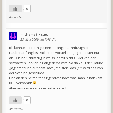
0
Antworten
michamatik
sagt:
23. Mai 2009 um 7:48 Uhr
Ich könnte mir noch gut nen laaangen Schriftzug von
Haubenanfang bis Dachende vorstellen – Jägermeister nur
als Outline-Schriftzug in weiss, damit nicht zuviel von der
schwarzen Lackierung abgedeckt wird. So daß auf der Haube
„Jäg“ steht und auf dem Dach „meister“, das „er“ wird halt von
der Scheibe geschluckt.
Und an den Seiten fehlt irgendwie noch was, man is halt vom
BQP verwöhnt!
Aber ansonsten schöne Fortschritte!!!
0
Antworten