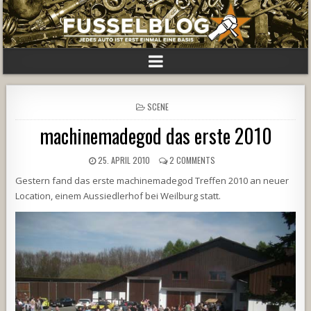
POSTED
SCENE
IN
machinemadegod das erste 2010
25. APRIL 2010
2 COMMENTS
Gestern fand das erste machinemadegod Treffen 2010 an neuer
Location, einem Aussiedlerhof bei Weilburg statt.