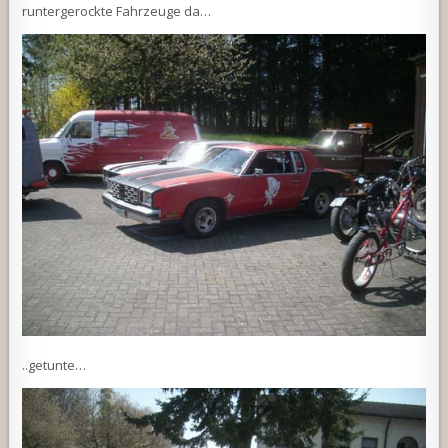
runtergerockte Fahrzeuge da…
..getunte…