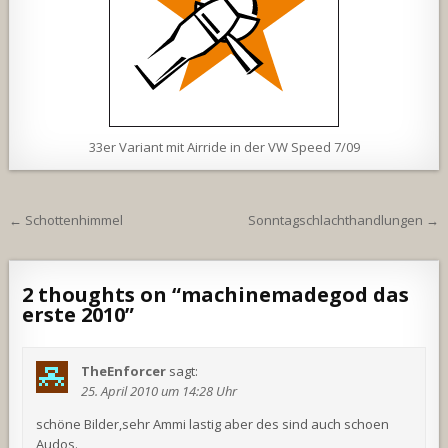
33er Variant mit Airride in der VW Speed 7/09
Beitragsnavigation
← Schottenhimmel
Sonntagschlachthandlungen →
2 thoughts on “
machinemadegod das
erste 2010
”
TheEnforcer
sagt:
25. April 2010 um 14:28 Uhr
schöne Bilder,sehr Ammi lastig aber des sind auch schoen
Audos.