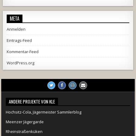
2537
239
2
737
71
5
META
Anmelden
Eintrags-Feed
Kommentar-Feed
WordPress.org
ANDERE PROJEKTE VON KLE
Hochsitz-Cola, Jägermeister Sammlerblog
Meenzer Jägergarde
Rheinstraßenküken