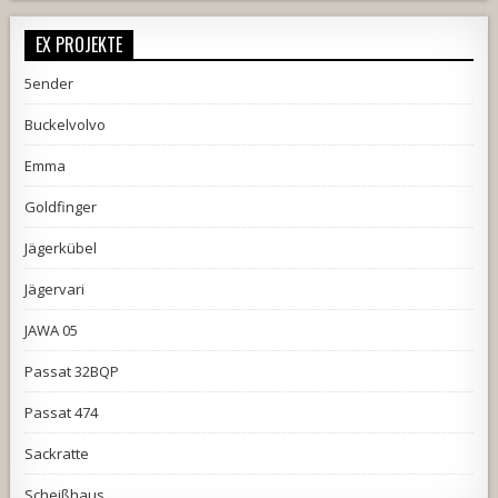
EX PROJEKTE
5ender
Buckelvolvo
Emma
Goldfinger
Jägerkübel
Jägervari
JAWA 05
Passat 32BQP
Passat 474
Sackratte
Scheißhaus