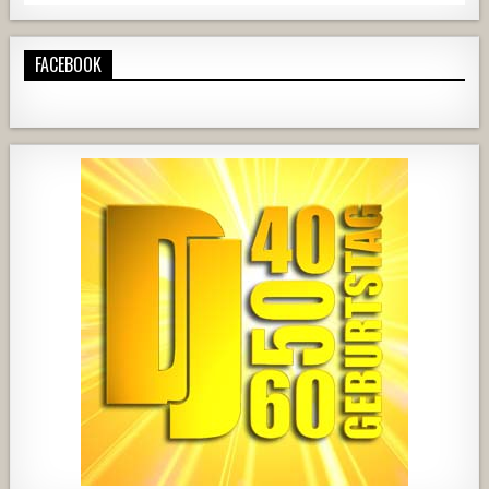
FACEBOOK
420
21
1838
204
10