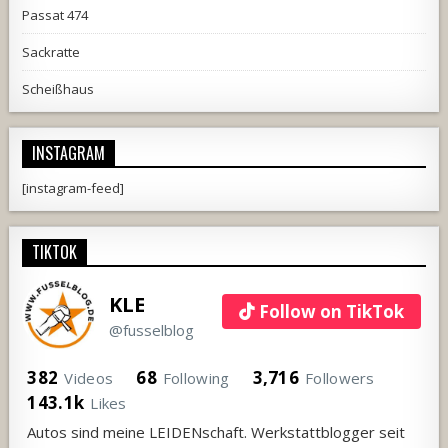
Passat 474
Sackratte
Scheißhaus
INSTAGRAM
[instagram-feed]
TIKTOK
KLE
Follow on TikTok
@fusselblog
382
68
3,716
Videos
Following
Followers
143.1k
Likes
Autos sind meine LEIDENschaft. Werkstattblogger seit