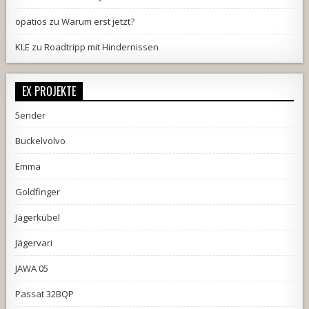
opatios
zu
Warum erst jetzt?
KLE
zu
Roadtripp mit Hindernissen
EX PROJEKTE
5ender
Buckelvolvo
Emma
Goldfinger
Jägerkübel
Jägervari
JAWA 05
Passat 32BQP