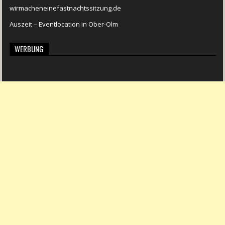
wirmacheneinefastnachtssitzung.de
Auszeit – Eventlocation in Ober-Olm
WERBUNG