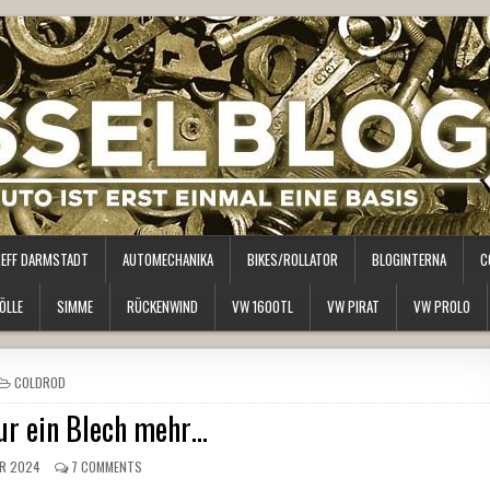
REFF DARMSTADT
AUTOMECHANIKA
BIKES/ROLLATOR
BLOGINTERNA
C
ÖLLE
SIMME
RÜCKENWIND
VW 1600TL
VW PIRAT
VW PROLO
POSTED
COLDROD
IN
nur ein Blech mehr…
R 2024
7 COMMENTS