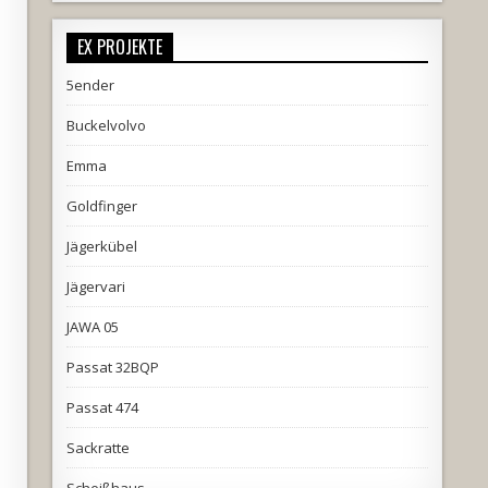
EX PROJEKTE
5ender
Buckelvolvo
Emma
Goldfinger
Jägerkübel
Jägervari
JAWA 05
Passat 32BQP
Passat 474
Sackratte
Scheißhaus