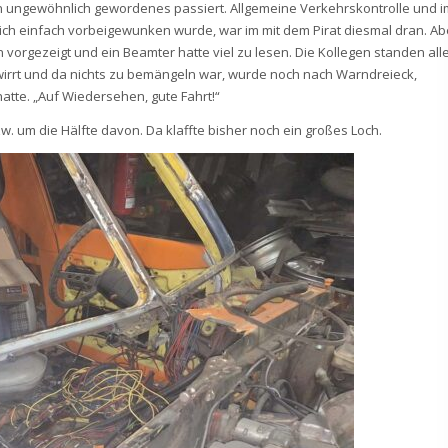
hen ungewöhnlich gewordenes passiert. Allgemeine Verkehrskontrolle und i
 ich einfach vorbeigewunken wurde, war im mit dem Pirat diesmal dran. Ab
 vorgezeigt und ein Beamter hatte viel zu lesen. Die Kollegen standen all
irrt und da nichts zu bemängeln war, wurde noch nach Warndreieck,
atte. „Auf Wiedersehen, gute Fahrt!“
w. um die Hälfte davon. Da klaffte bisher noch ein großes Loch.