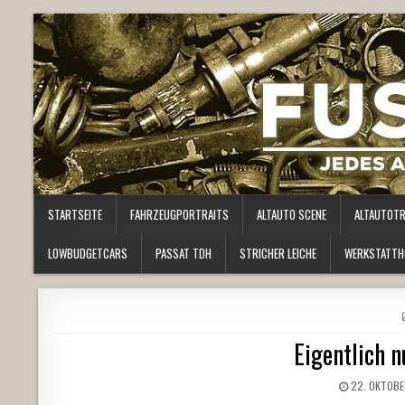
STARTSEITE
FAHRZEUGPORTRAITS
ALTAUTO SCENE
ALTAUTOT
LOWBUDGETCARS
PASSAT TDH
STRICHER LEICHE
WERKSTATTH
Eigentlich 
22. OKTOBE