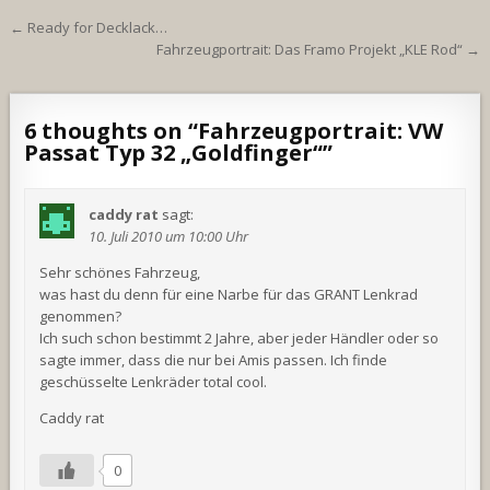
Beitragsnavigation
← Ready for Decklack…
Fahrzeugportrait: Das Framo Projekt „KLE Rod“ →
6 thoughts on “
Fahrzeugportrait: VW
Passat Typ 32 „Goldfinger“
”
caddy rat
sagt:
10. Juli 2010 um 10:00 Uhr
Sehr schönes Fahrzeug,
was hast du denn für eine Narbe für das GRANT Lenkrad
genommen?
Ich such schon bestimmt 2 Jahre, aber jeder Händler oder so
sagte immer, dass die nur bei Amis passen. Ich finde
geschüsselte Lenkräder total cool.
Caddy rat
0