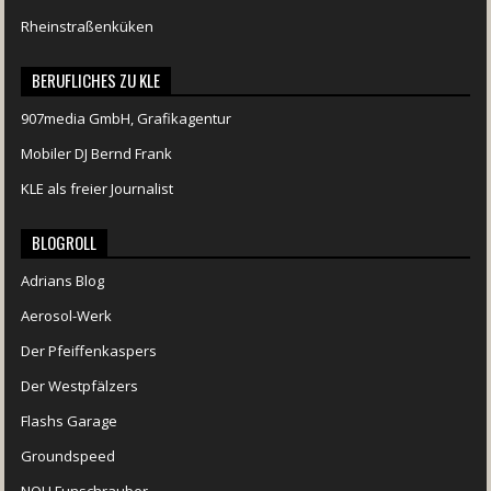
Rheinstraßenküken
BERUFLICHES ZU KLE
907media GmbH, Grafikagentur
Mobiler DJ Bernd Frank
KLE als freier Journalist
BLOGROLL
Adrians Blog
Aerosol-Werk
Der Pfeiffenkaspers
Der Westpfälzers
Flashs Garage
Groundspeed
NOH Funschrauber