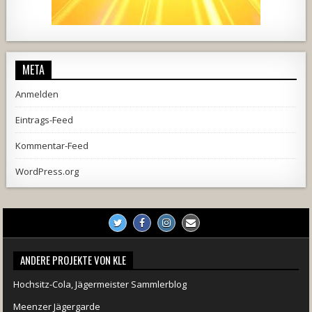
2537
239
2
737
71
5
META
Anmelden
Eintrags-Feed
Kommentar-Feed
WordPress.org
ANDERE PROJEKTE VON KLE
Hochsitz-Cola, Jägermeister Sammlerblog
Meenzer Jägergarde