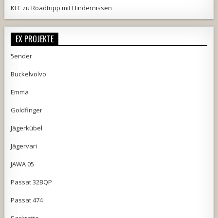
KLE
zu
Roadtripp mit Hindernissen
EX PROJEKTE
5ender
Buckelvolvo
Emma
Goldfinger
Jägerkübel
Jägervari
JAWA 05
Passat 32BQP
Passat 474
Sackratte