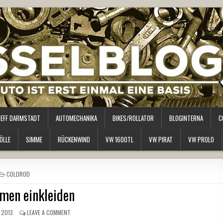
REFF DARMSTADT
AUTOMECHANIKA
BIKES/ROLLATOR
BLOGINTERNA
C
ÖLLE
SIMME
RÜCKENWIND
VW 1600TL
VW PIRAT
VW PROLO
POSTED
COLDROD
IN
men einkleiden
 2013
LEAVE A COMMENT