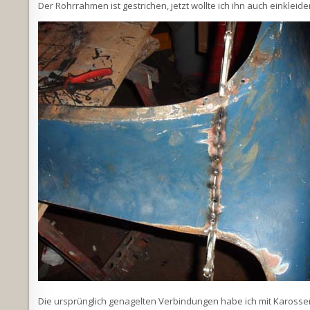
Der Rohrrahmen ist gestrichen, jetzt wollte ich ihn auch einklei
Die ursprünglich genagelten Verbindungen habe ich mit Karosser