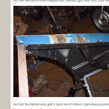
Auf der Beifahrerseite klappte das ziemlich gut, war ruck zuck ve
Auf der Beifahrerseite gab’s dann ein Problem. Irgendwie passte 