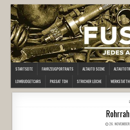
STARTSEITE
FAHRZEUGPORTRAITS
ALTAUTO SCENE
ALTAUTOT
LOWBUDGETCARS
PASSAT TDH
STRICHER LEICHE
WERKSTATTH
Rohrrah
26. NOVEMBER