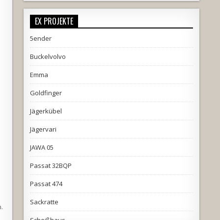
EX PROJEKTE
5ender
Buckelvolvo
Emma
Goldfinger
Jägerkübel
Jägervari
JAWA 05
Passat 32BQP
Passat 474
Sackratte
.
Scheißhaus