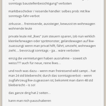
sonntags baustellenbesichtigung? verboten
marktbeschicker / reisende händler: selbes prob: mit lkw
sonntags-fahr-verbot
zirkusse… freireisende, aussteiger, bewusst im wohnwagen
wohnende leute
private leute mit „lkws“ zum steuern sparen, (ob nun wirklich
kleinlieferwagen oder spritmonster, geländewagen auf lkw-
zuassung): wenn man privat hilft, fährt, umzieht, wohnwagen
zieht…. bevorzugt sonntags – jja… wäre verboten
einzig die vermietungen haben ausnahme – soweit ich
weiss??? auch für neue, reine lkws…
und noch was dazu – wenn man freireisend wild campt… hat
man 24 std bleiberecht; durch das sonntagsverbot – wenn
zugfahrzeug lkw-zugeassen ist, bekommt man dann 48 std
bleiberecht – is so!
das ganze ding hat 2 seiten…
kann man nich pauschalieren