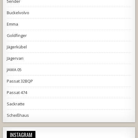
5ender
Buckelvolvo
Emma
Goldfinger
Jägerkübel
Jägervari
JAWA 05
Passat 32BQP
Passat 474
Sackratte
Scheißhaus
INSTAGRAM