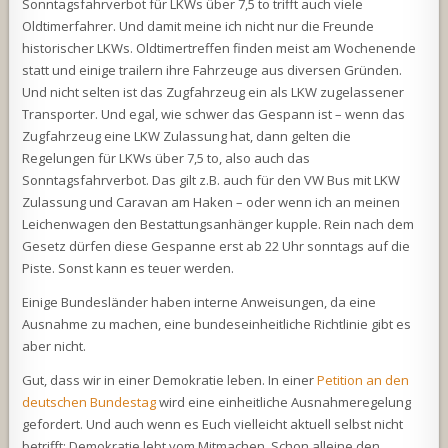
Sonntagsfahrverbot für LKWs über 7,5 to trifft auch viele
Oldtimerfahrer. Und damit meine ich nicht nur die Freunde
historischer LKWs. Oldtimertreffen finden meist am Wochenende
statt und einige trailern ihre Fahrzeuge aus diversen Gründen.
Und nicht selten ist das Zugfahrzeug ein als LKW zugelassener
Transporter. Und egal, wie schwer das Gespann ist – wenn das
Zugfahrzeug eine LKW Zulassung hat, dann gelten die
Regelungen für LKWs über 7,5 to, also auch das
Sonntagsfahrverbot. Das gilt z.B. auch für den VW Bus mit LKW
Zulassung und Caravan am Haken – oder wenn ich an meinen
Leichenwagen den Bestattungsanhänger kupple. Rein nach dem
Gesetz dürfen diese Gespanne erst ab 22 Uhr sonntags auf die
Piste. Sonst kann es teuer werden.
Einige Bundesländer haben interne Anweisungen, da eine
Ausnahme zu machen, eine bundeseinheitliche Richtlinie gibt es
aber nicht.
Gut, dass wir in einer Demokratie leben. In einer
Petition an den
deutschen Bundestag
wird eine einheitliche Ausnahmeregelung
gefordert. Und auch wenn es Euch vielleicht aktuell selbst nicht
betrifft: Demokratie lebt vom Mitmachen. Schon alleine den