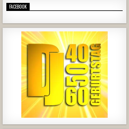
FACEBOOK
724
68
1
428
21
1857
205
10
2556
243
2