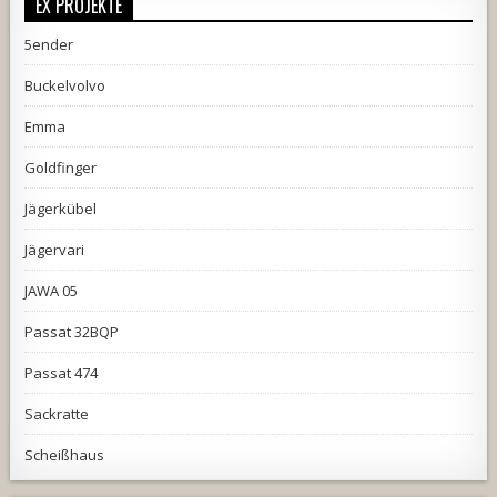
EX PROJEKTE
5ender
Buckelvolvo
Emma
Goldfinger
Jägerkübel
Jägervari
JAWA 05
Passat 32BQP
Passat 474
Sackratte
Scheißhaus