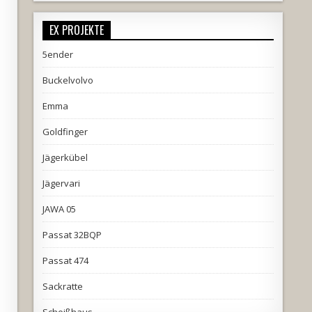
EX PROJEKTE
5ender
Buckelvolvo
Emma
Goldfinger
Jägerkübel
Jägervari
JAWA 05
Passat 32BQP
Passat 474
Sackratte
Scheißhaus