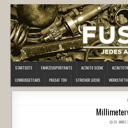
STARTSEITE
FAHRZEUGPORTRAITS
ALTAUTO SCENE
ALTAUTOT
LOWBUDGETCARS
PASSAT TDH
STRICHER LEICHE
WERKSTATTH
Millimeter
25. MÄRZ 