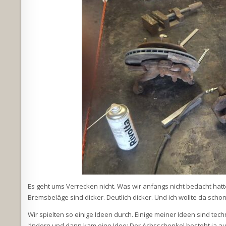
Es geht ums Verrecken nicht. Was wir anfangs nicht bedacht hatt
Bremsbeläge sind dicker. Deutlich dicker. Und ich wollte da sch
Wir spielten so einige Ideen durch. Einige meiner Ideen sind tech
ändern und dann kam eine Idee: Der Achsschenkel besteht ja a