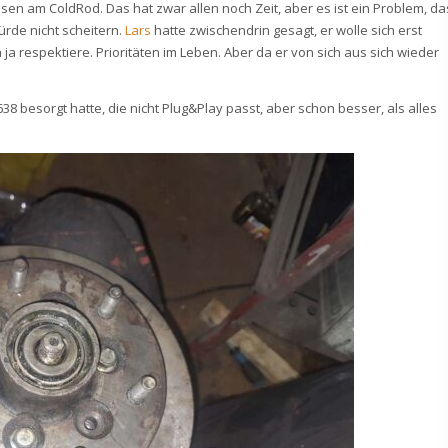
en am ColdRod. Das hat zwar allen noch Zeit, aber es ist ein Problem, da
ürde nicht scheitern.
Lars
hatte zwischendrin gesagt, er wolle sich erst
 respektiere. Prioritäten im Leben. Aber da er von sich aus sich wieder
 besorgt hatte, die nicht Plug&Play passt, aber schon besser, als alles