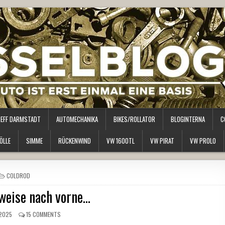
REFF DARMSTADT
AUTOMECHANIKA
BIKES/ROLLATOR
BLOGINTERNA
C
ÖLLE
SIMME
RÜCKENWIND
VW 1600TL
VW PIRAT
VW PROLO
POSTED
COLDROD
IN
weise nach vorne…
2025
15 COMMENTS