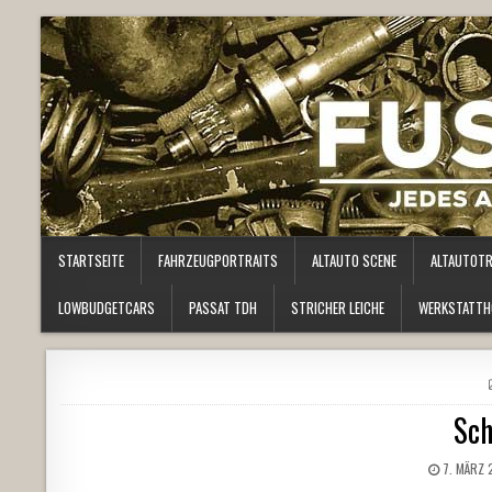
STARTSEITE
FAHRZEUGPORTRAITS
ALTAUTO SCENE
ALTAUTOT
LOWBUDGETCARS
PASSAT TDH
STRICHER LEICHE
WERKSTATTH
Sch
7. MÄRZ 