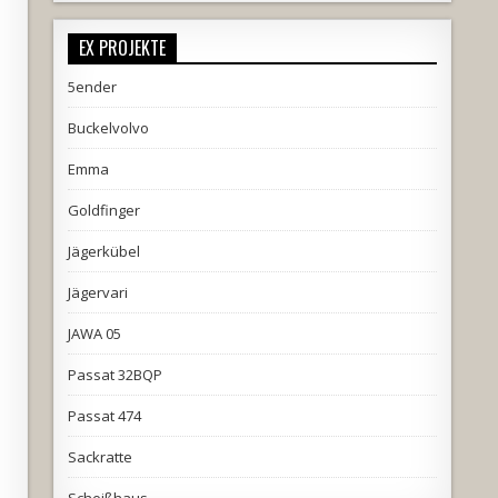
EX PROJEKTE
5ender
Buckelvolvo
Emma
Goldfinger
Jägerkübel
Jägervari
JAWA 05
Passat 32BQP
Passat 474
Sackratte
Scheißhaus