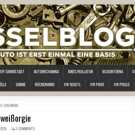
REFF DARMSTADT
AUTOMECHANIKA
BIKES/ROLLATOR
BLOGINTERNA
C
ÖLLE
SIMME
RÜCKENWIND
VW 1600TL
VW PIRAT
VW PROLO
POSTED
COLDROD
IN
weißorgie
2025
3 COMMENTS