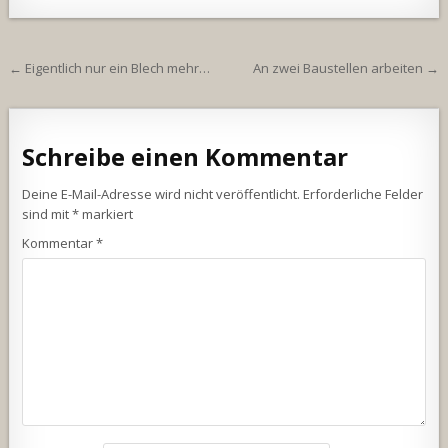
Beitragsnavigation
← Eigentlich nur ein Blech mehr…
An zwei Baustellen arbeiten →
Schreibe einen Kommentar
Deine E-Mail-Adresse wird nicht veröffentlicht.
Erforderliche Felder
sind mit
*
markiert
Kommentar
*