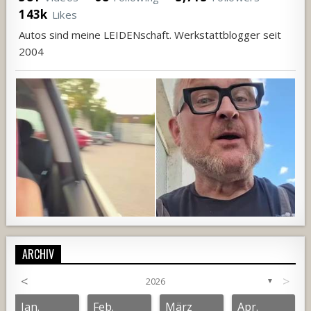
143k
Likes
Autos sind meine LEIDENschaft. Werkstattblogger seit
2004
ARCHIV
<
>
2026
▼
1152
104
4
897
63
3
Jan.
Feb.
März
Apr.