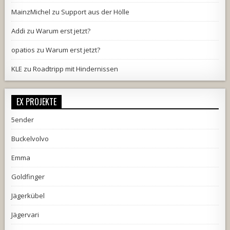
MainzMichel
zu
Support aus der Hölle
Addi
zu
Warum erst jetzt?
opatios
zu
Warum erst jetzt?
KLE
zu
Roadtripp mit Hindernissen
EX PROJEKTE
5ender
Buckelvolvo
Emma
Goldfinger
Jägerkübel
Jägervari