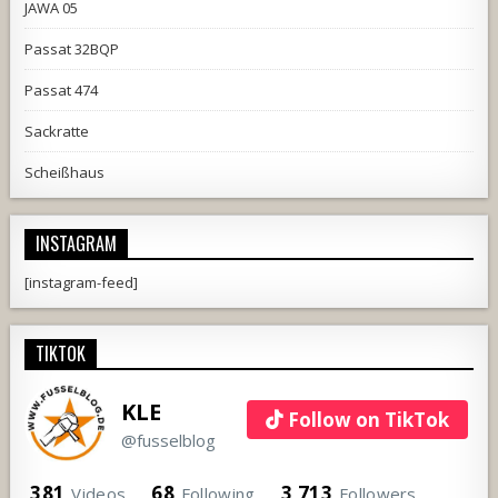
JAWA 05
Passat 32BQP
Passat 474
Sackratte
Scheißhaus
INSTAGRAM
[instagram-feed]
TIKTOK
KLE
Follow on TikTok
@fusselblog
381
68
3,713
Videos
Following
Followers