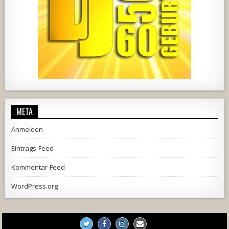
1857
205
10
2556
243
2
META
Anmelden
Eintrags-Feed
Kommentar-Feed
WordPress.org