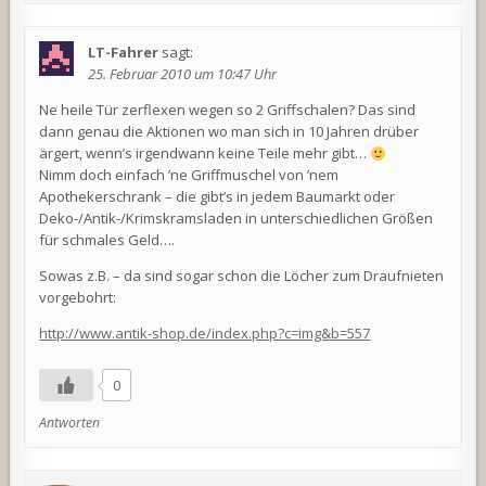
LT-Fahrer
sagt:
25. Februar 2010 um 10:47 Uhr
Ne heile Tür zerflexen wegen so 2 Griffschalen? Das sind
dann genau die Aktionen wo man sich in 10 Jahren drüber
ärgert, wenn’s irgendwann keine Teile mehr gibt…
Nimm doch einfach ’ne Griffmuschel von ’nem
Apothekerschrank – die gibt’s in jedem Baumarkt oder
Deko-/Antik-/Krimskramsladen in unterschiedlichen Größen
für schmales Geld….
Sowas z.B. – da sind sogar schon die Löcher zum Draufnieten
vorgebohrt:
http://www.antik-shop.de/index.php?c=img&b=557
0
Antworten