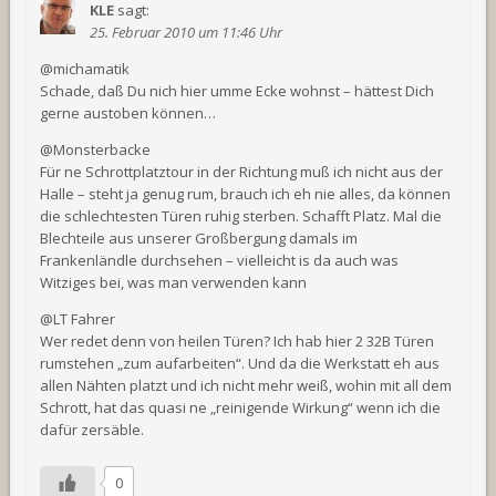
KLE
sagt:
25. Februar 2010 um 11:46 Uhr
@michamatik
Schade, daß Du nich hier umme Ecke wohnst – hättest Dich
gerne austoben können…
@Monsterbacke
Für ne Schrottplatztour in der Richtung muß ich nicht aus der
Halle – steht ja genug rum, brauch ich eh nie alles, da können
die schlechtesten Türen ruhig sterben. Schafft Platz. Mal die
Blechteile aus unserer Großbergung damals im
Frankenländle durchsehen – vielleicht is da auch was
Witziges bei, was man verwenden kann
@LT Fahrer
Wer redet denn von heilen Türen? Ich hab hier 2 32B Türen
rumstehen „zum aufarbeiten“. Und da die Werkstatt eh aus
allen Nähten platzt und ich nicht mehr weiß, wohin mit all dem
Schrott, hat das quasi ne „reinigende Wirkung“ wenn ich die
dafür zersäble.
0