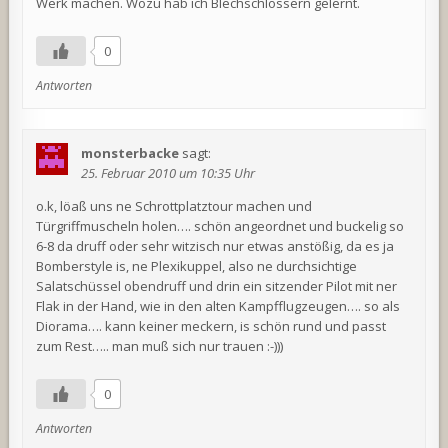
Werk machen. Wozu hab ich Blechschlossern gelernt.
0
Antworten
monsterbacke
sagt:
25. Februar 2010 um 10:35 Uhr
o.k, löaß uns ne Schrottplatztour machen und
Türgriffmuscheln holen…. schön angeordnet und buckelig so
6-8 da druff oder sehr witzisch nur etwas anstößig, da es ja
Bomberstyle is, ne Plexikuppel, also ne durchsichtige
Salatschüssel obendruff und drin ein sitzender Pilot mit ner
Flak in der Hand, wie in den alten Kampfflugzeugen…. so als
Diorama…. kann keiner meckern, is schön rund und passt
zum Rest….. man muß sich nur trauen :-)))
0
Antworten