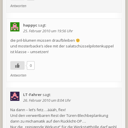
Antworten
happyc
sagt:
25. Februar 2010 um 19:56 Uhr
die pril-blumen müssen draufbleiben
und mosterbacke’s idee mit der salatschüsselpilotenkuppel
ist klasse – umsetzen!
0
Antworten
LT-Fahrer
sagt:
26. Februar 2010 um 8:04 Uhr
Na dann – let’s fetz….äääh, flex!
Und den verwertbaren Rest der Türen-Blechbeplankung
dann zu michamatik auf den Rücklicht-OP….
Nur die „reinigende Wirkung“ für die Werkstatthölle darf wohl