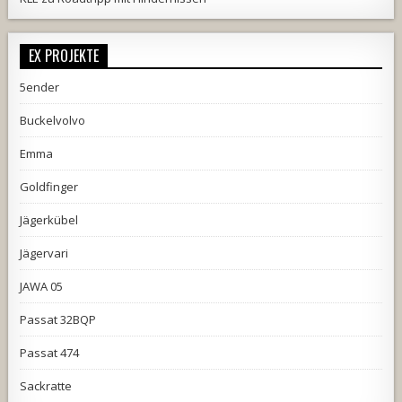
EX PROJEKTE
5ender
Buckelvolvo
Emma
Goldfinger
Jägerkübel
Jägervari
JAWA 05
Passat 32BQP
Passat 474
Sackratte