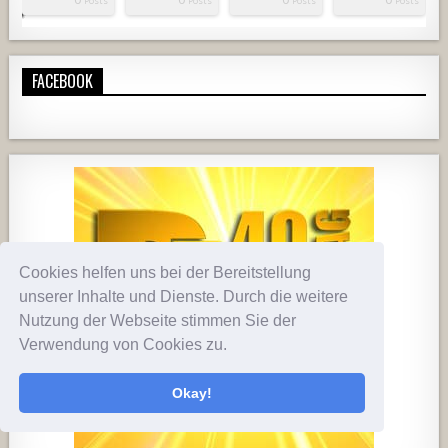
osts
osts
osts
osts
osts
osts
osts
osts
osts
osts
osts
osts
osts
osts
osts
osts
osts
osts
osts
osts
osts
osts
Posts
Posts
Posts
Posts
FACEBOOK
919
67
3
737
71
2
Cookies helfen uns bei der Bereitstellung
unserer Inhalte und Dienste. Durch die weitere
Nutzung der Webseite stimmen Sie der
Verwendung von Cookies zu.
Okay!