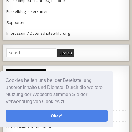
KLEs komplette Fahrzeughistorie
Fusselblog Leserkarren
Supporter
Impressum / Datenschutzerklärung
Search
for:
NEUESTE BEITRÄGE
Cookies helfen uns bei der Bereitstellung
Support aus der Hölle
unserer Inhalte und Dienste. Durch die weitere
Warum erst jetzt?
Nutzung der Webseite stimmen Sie der
Verwendung von Cookies zu.
Sicher ist sicher
Roadtripp mit Hindernissen
Okay!
Frischzellenkur für Paula