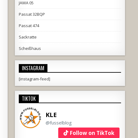
JAWA 05
Passat 32BQP
Passat 474
Sackratte
Scheißhaus
INSTAGRAM
[instagram-feed]
TIKTOK
KLE
@fusselblog
Follow on TikTok