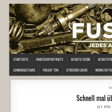
STARTSEITE
FAHRZEUGPORTRAITS
ALTAUTO SCENE
ALTAUTOT
LOWBUDGETCARS
PASSAT TDH
STRICHER LEICHE
WERKSTATTH
Schnell mal 
4. APRIL