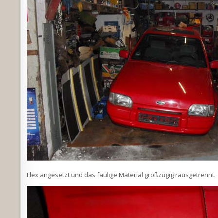
Flex angesetzt und das faulige Material großzügig rausgetrennt.