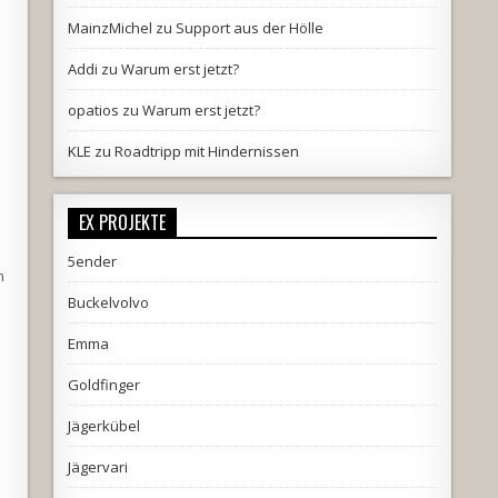
MainzMichel
zu
Support aus der Hölle
Addi
zu
Warum erst jetzt?
opatios
zu
Warum erst jetzt?
KLE
zu
Roadtripp mit Hindernissen
EX PROJEKTE
n
5ender
n
Buckelvolvo
Emma
Goldfinger
Jägerkübel
Jägervari