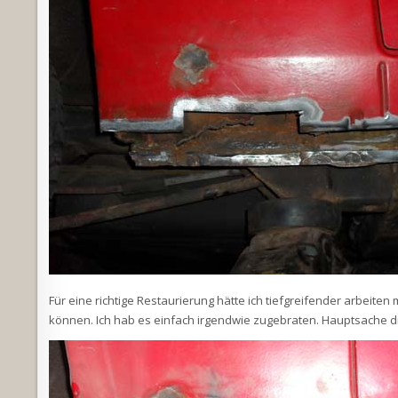
Für eine richtige Restaurierung hätte ich tiefgreifender arbeit
können. Ich hab es einfach irgendwie zugebraten. Hauptsache di