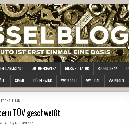
REFF DARMSTADT
AUTOMECHANIKA
BIKES/ROLLATOR
BLOGINTERNA
C
ÖLLE
SIMME
RÜCKENWIND
VW 1600TL
VW PIRAT
VW PROLO
POSTED
FOCHT TITAN
IN
übern TÜV geschweißt
 2014
4 COMMENTS