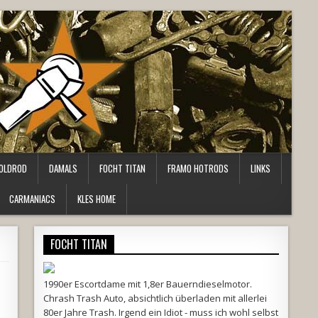
OLDROD
DAMALS
FOCHT TITAN
FRAMO HOTRODS
LINKS
CARMANIACS
KLES HOME
FOCHT TITAN
1990er Escortdame mit 1,8er Bauerndieselmotor.
Chrash Trash Auto, absichtlich überladen mit allerlei
80er Jahre Trash. Irgend ein Idiot - muss ich wohl selbst