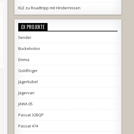
KLE
zu
Roadtripp mit Hindernissen
EX PROJEKTE
5ender
Buckelvolvo
Emma
Goldfinger
Jägerkübel
Jägervari
JAWA 05
Passat 32BQP
Passat 474