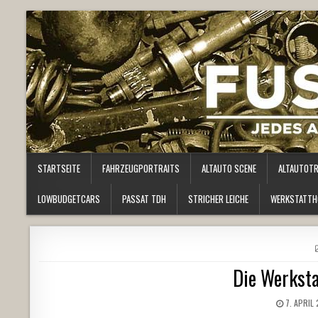
STARTSEITE
FAHRZEUGPORTRAITS
ALTAUTO SCENE
ALTAUTOT
LOWBUDGETCARS
PASSAT TDH
STRICHER LEICHE
WERKSTATTH
Die Werksta
7. APRIL