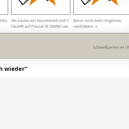
eiße
Wir bauen ein Sitzunterteil Golf 2
Bevor noch mehr Angebote
Facelift auf Passat 33 ZWIMO um
reinflattern ;-)
Schweißperlen im O
h wieder
”