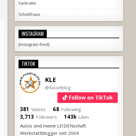
Sackratte
Scheißhaus
INSTAGRAM
[instagram-feed]
TIKTOK
KLE
@fusselblog
Follow on TikTok
381
68
Videos
Following
3,713
143k
Followers
Likes
Autos sind meine LEIDENschaft.
Werkstattblogger seit 2004