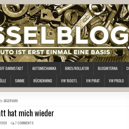
REFF DARMSTADT
AUTOMECHANIKA
BIKES/ROLLATOR
BLOGINTERNA
C
ÖLLE
SIMME
RÜCKENWIND
VW 1600TL
VW PIRAT
VW PROLO
POSTED
JÄGERVARI
IN
tt hat mich wieder
 2009
7 COMMENTS