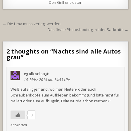
Den Grill entrosten
Beitragsnavigation
← Die Lima muss verlegt werden
Das finale Photoshooting mit der Sackratte →
2 thoughts on “
Nachts sind alle Autos
grau
”
egalkarl
sagt:
16. März 2014 um 14:53 Uhr
Weiß zufällig jemand, wo man Nieten- oder auch
Schraubenköpfe zum Aufkleben bekommt (und bitte nicht für
Nailart oder zum Aufbügeln, Folie würde schon reichen)?
0
Antworten