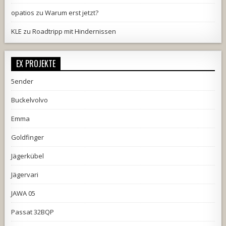
opatios
zu
Warum erst jetzt?
KLE
zu
Roadtripp mit Hindernissen
EX PROJEKTE
5ender
Buckelvolvo
Emma
Goldfinger
Jägerkübel
Jägervari
JAWA 05
Passat 32BQP