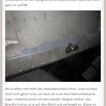
ganz so auffällt.
Als Grafiker stört mich der Farbunterschied schon. Grau ist eben
doch nicht gleich Grau. Ich muss eh noch eine Naht Dichtmasse
legen. Vielleicht pinsle ich dann wieder Zeltgrau drüber, das
Brantho Korrux ist ja auf dem Blech und versiegelt es. Wobei es