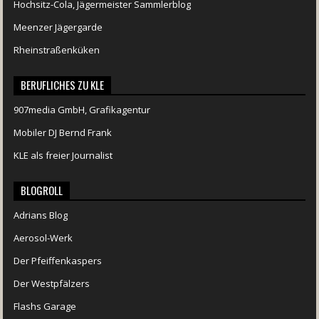
Hochsitz-Cola, Jägermeister Sammlerblog
Meenzer Jägergarde
Rheinstraßenküken
BERUFLICHES ZU KLE
907media GmbH, Grafikagentur
Mobiler DJ Bernd Frank
KLE als freier Journalist
BLOGROLL
Adrians Blog
Aerosol-Werk
Der Pfeiffenkaspers
Der Westpfälzers
Flashs Garage