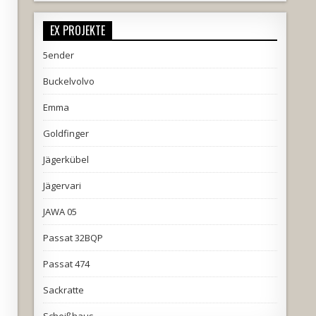
EX PROJEKTE
5ender
Buckelvolvo
Emma
Goldfinger
Jägerkübel
Jägervari
JAWA 05
Passat 32BQP
Passat 474
Sackratte
Scheißhaus