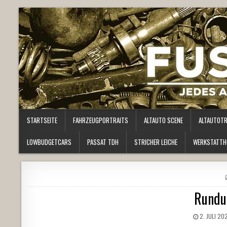
STARTSEITE
FAHRZEUGPORTRAITS
ALTAUTO SCENE
ALTAUTOT
LOWBUDGETCARS
PASSAT TDH
STRICHER LEICHE
WERKSTATTH
Rundu
2. JULI 20