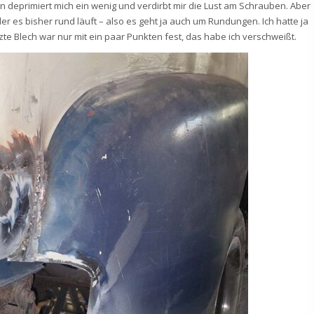
n deprimiert mich ein wenig und verdirbt mir die Lust am Schrauben. Aber
er es bisher rund läuft – also es geht ja auch um Rundungen. Ich hatte ja
 Blech war nur mit ein paar Punkten fest, das habe ich verschweißt.