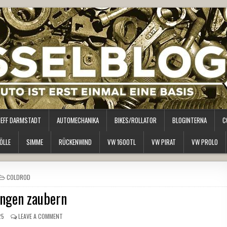
REFF DARMSTADT
AUTOMECHANIKA
BIKES/ROLLATOR
BLOGINTERNA
C
ÖLLE
SIMME
RÜCKENWIND
VW 1600TL
VW PIRAT
VW PROLO
POSTED
COLDROD
IN
ngen zaubern
25
LEAVE A COMMENT