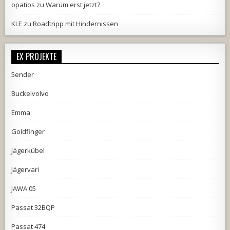
opatios
zu
Warum erst jetzt?
KLE
zu
Roadtripp mit Hindernissen
EX PROJEKTE
5ender
Buckelvolvo
Emma
Goldfinger
Jägerkübel
Jägervari
JAWA 05
Passat 32BQP
Passat 474