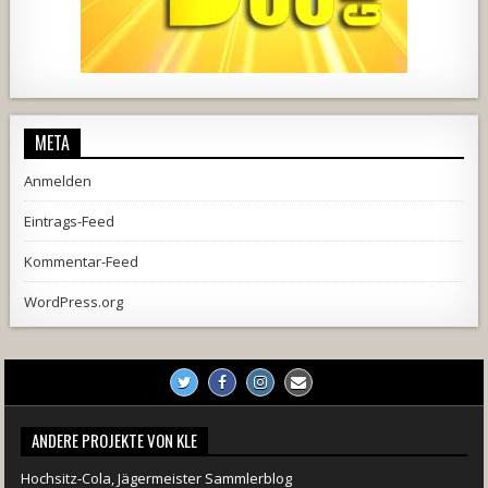
444
21
1870
206
10
META
Anmelden
Eintrags-Feed
Kommentar-Feed
WordPress.org
ANDERE PROJEKTE VON KLE
Hochsitz-Cola, Jägermeister Sammlerblog