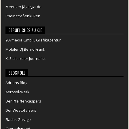
Meenzer Jägergarde
Rheinstraßenküken
BERUFLICHES ZU KLE
907media GmbH, Grafikagentur
Mobiler DJ Bernd Frank
KLE als freier Journalist
BLOGROLL
Adrians Blog
Aerosol-Werk
Der Pfeiffenkaspers
Der Westpfälzers
Flashs Garage
Groundspeed