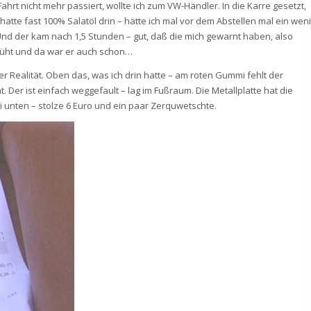
hrt nicht mehr passiert, wollte ich zum VW-Händler. In die Karre gesetzt,
hatte fast 100% Salatöl drin – hätte ich mal vor dem Abstellen mal ein wen
nd der kam nach 1,5 Stunden – gut, daß die mich gewarnt haben, also
lüht und da war er auch schon…
 Realität. Oben das, was ich drin hatte – am roten Gummi fehlt der
 Der ist einfach weggefault – lag im Fußraum. Die Metallplatte hat die
i unten – stolze 6 Euro und ein paar Zerquwetschte.