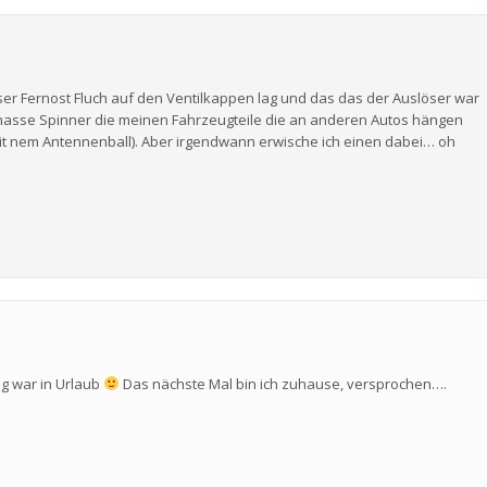
er Fernost Fluch auf den Ventilkappen lag und das das der Auslöser war
h hasse Spinner die meinen Fahrzeugteile die an anderen Autos hängen
st mit nem Antennenball). Aber irgendwann erwische ich einen dabei… oh
ng war in Urlaub
Das nächste Mal bin ich zuhause, versprochen….