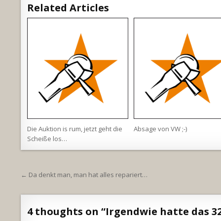
Related Articles
Die Auktion is rum, jetzt geht die
Absage von VW ;-)
Scheiße los…
Beitragsnavigation
← Da denkt man, man hat alles repariert…
4 thoughts on “
Irgendwie hatte das 