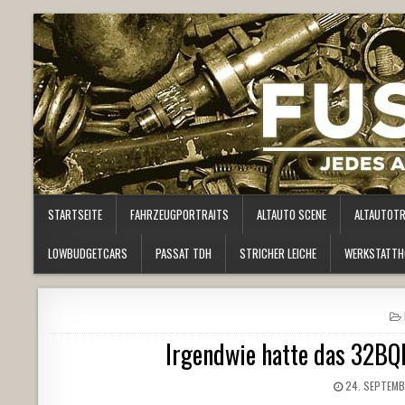
STARTSEITE
FAHRZEUGPORTRAITS
ALTAUTO SCENE
ALTAUTOT
LOWBUDGETCARS
PASSAT TDH
STRICHER LEICHE
WERKSTATTH
Irgendwie hatte das 32BQ
24. SEPTEMB