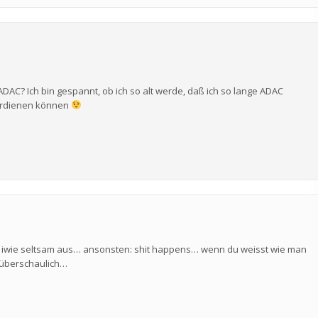
m ADAC? Ich bin gespannt, ob ich so alt werde, daß ich so lange ADAC
verdienen können
 iwie seltsam aus… ansonsten: shit happens… wenn du weisst wie man
h überschaulich…