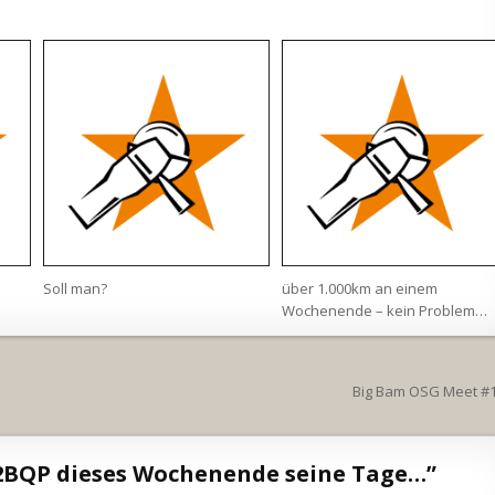
Soll man?
über 1.000km an einem
Wochenende – kein Problem…
Big Bam OSG Meet #
32BQP dieses Wochenende seine Tage…
”