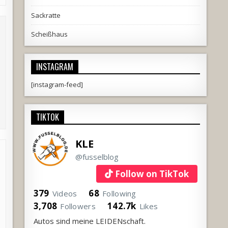
Sackratte
Scheißhaus
INSTAGRAM
[instagram-feed]
TIKTOK
KLE
@fusselblog
Follow on TikTok
379
68
Videos
Following
3,708
142.7k
Followers
Likes
Autos sind meine LEIDENschaft.