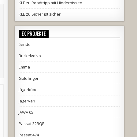
KLE
zu
Roadtripp mit Hindernissen
KLE
zu
Sicher ist sicher
EX PROJEKTE
5ender
Buckelvolvo
Emma
Goldfinger
Jägerkübel
Jägervari
JAWA 05
Passat 32BQP
Passat 474