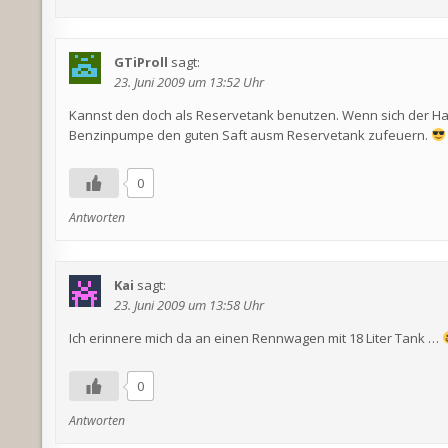
GTiProll
sagt:
23. Juni 2009 um 13:52 Uhr
Kannst den doch als Reservetank benutzen. Wenn sich der Ha
Benzinpumpe den guten Saft ausm Reservetank zufeuern.
0
Antworten
Kai
sagt:
23. Juni 2009 um 13:58 Uhr
Ich erinnere mich da an einen Rennwagen mit 18 Liter Tank …
0
Antworten