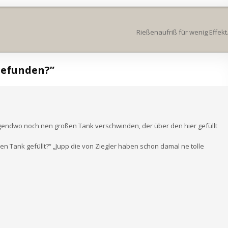
Rießenaufriß für wenig Effek
gefunden?
”
rgendwo noch nen großen Tank verschwinden, der über den hier gefüllt
en Tank gefüllt?“ „Jupp die von Ziegler haben schon damal ne tolle