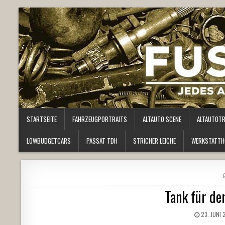
STARTSEITE
FAHRZEUGPORTRAITS
ALTAUTO SCENE
ALTAUTOT
LOWBUDGETCARS
PASSAT TDH
STRICHER LEICHE
WERKSTATTH
Tank für d
23. JUNI 