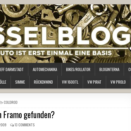
REFF DARMSTADT
AUTOMECHANIKA
BIKES/ROLLATOR
BLOGINTERNA
C
ÖLLE
SIMME
RÜCKENWIND
VW 1600TL
VW PIRAT
VW PROLO
POSTED
COLDROD
IN
en Framo gefunden?
2009
13 COMMENTS