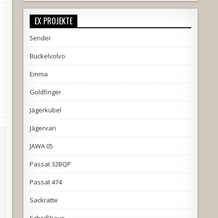
EX PROJEKTE
5ender
Buckelvolvo
Emma
Goldfinger
Jägerkübel
Jägervari
JAWA 05
Passat 32BQP
Passat 474
Sackratte
Scheißhaus