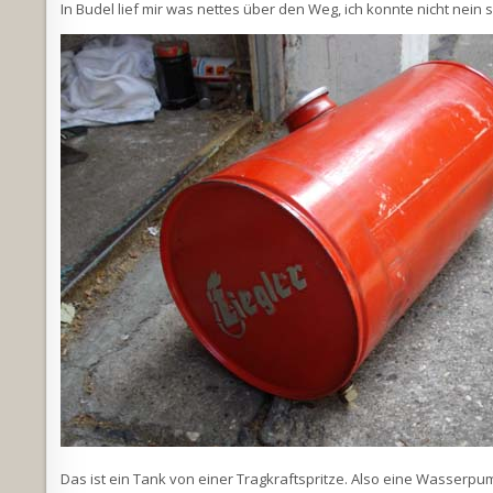
In Budel lief mir was nettes über den Weg, ich konnte nicht nein 
Das ist ein Tank von einer Tragkraftspritze. Also eine Wasserp