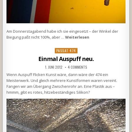
Am Donnerstagabend habe ich sie eingesetzt – der Winkel der
Biegung paßt nicht 100%, aber …
Weiterlesen
Posted
PASSAT 474
in
Einmal Auspuff neu.
1. JUNI 2012
4 COMMENTS
Wenn Auspuff Flicken Kunst wäre, dann wäre der 474 ein
Meisterwerk. Und gleich mehrere Kunstformen waren vereint.
Fangen wir am Übergang Zwischenrohr an. Eine Plastik aus –
hmmm, gibt es rotes, hitzebeständiges Silikon?