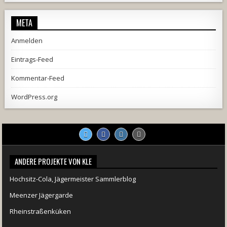
META
Anmelden
Eintrags-Feed
Kommentar-Feed
WordPress.org
2537
239
2
737
71
5
ANDERE PROJEKTE VON KLE
Hochsitz-Cola, Jägermeister Sammlerblog
Meenzer Jägergarde
Rheinstraßenküken