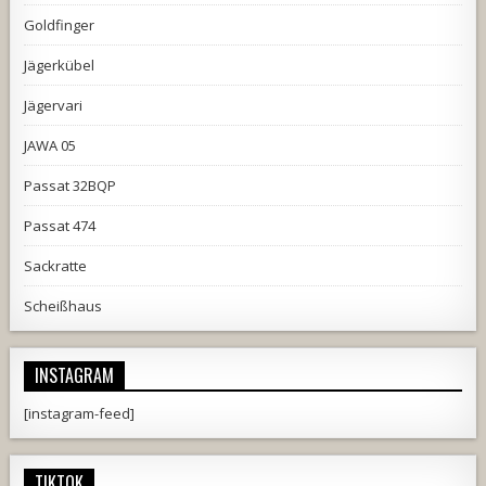
Goldfinger
Jägerkübel
Jägervari
JAWA 05
Passat 32BQP
Passat 474
Sackratte
Scheißhaus
INSTAGRAM
[instagram-feed]
TIKTOK