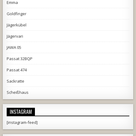
Emma
Goldfinger
Jägerkübel
Jägervari
JAWA 05
Passat 32BQP
Passat 474
Sackratte
Scheißhaus
INSTAGRAM
[instagram-feed]