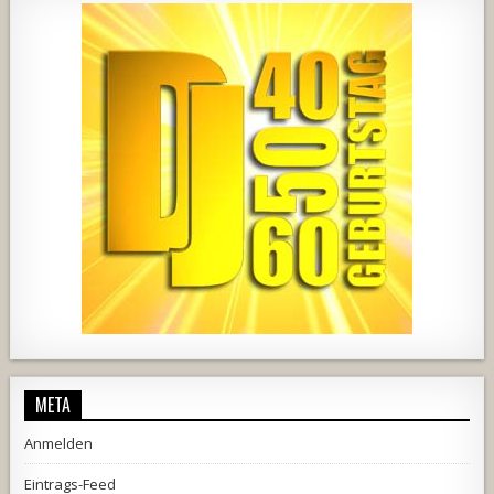
2537
239
2
737
71
5
META
Anmelden
Eintrags-Feed