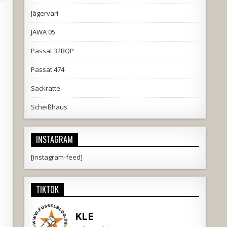
Jägervari
JAWA 05
Passat 32BQP
Passat 474
Sackratte
Scheißhaus
INSTAGRAM
[instagram-feed]
TIKTOK
KLE