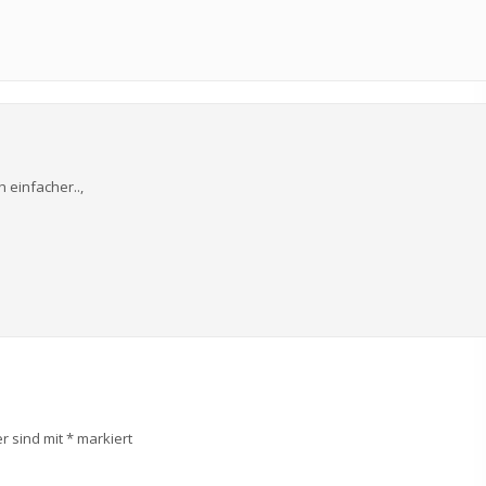
h einfacher..,
er sind mit
*
markiert