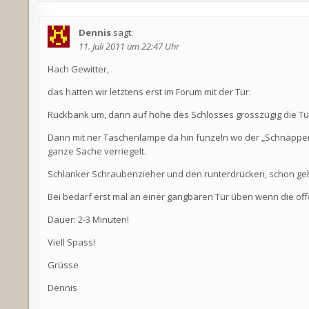
Dennis
sagt:
11. Juli 2011 um 22:47 Uhr
Hach Gewitter,
das hatten wir letztens erst im Forum mit der Tür:
Rückbank um, dann auf höhe des Schlosses grosszügig die T
Dann mit ner Taschenlampe da hin funzeln wo der „Schnäpper“
ganze Sache verriegelt.
Schlanker Schraubenzieher und den runterdrücken, schon geht
Bei bedarf erst mal an einer gangbaren Tür üben wenn die offe
Dauer: 2-3 Minuten!
Viell Spass!
Grüsse
Dennis