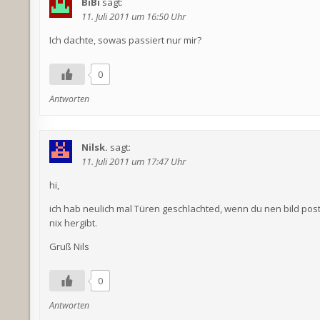
BiBi
sagt:
11. Juli 2011 um 16:50 Uhr
Ich dachte, sowas passiert nur mir?
0
Antworten
Nilsk.
sagt:
11. Juli 2011 um 17:47 Uhr
hi,
ich hab neulich mal Türen geschlachted, wenn du nen bild poste
nix hergibt.
Gruß Nils
0
Antworten