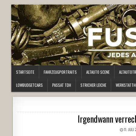
STARTSEITE
FAHRZEUGPORTRAITS
ALTAUTO SCENE
ALTAUTOT
LOWBUDGETCARS
PASSAT TDH
STRICHER LEICHE
WERKSTATTH
Irgendwann verrec
11. JULI 