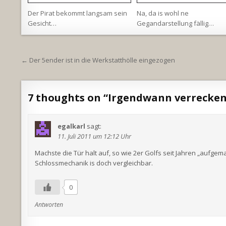
Der Pirat bekommt langsam sein
Na, da is wohl ne
Gesicht…
Gegandarstellung fällig…
Beitragsnavigation
← Der 5ender ist in die Werkstatthölle eingezogen
7 thoughts on “
Irgendwann verrecken
egalkarl
sagt:
11. Juli 2011 um 12:12 Uhr
Machste die Tür halt auf, so wie 2er Golfs seit Jahren „aufge
Schlossmechanik is doch vergleichbar.
0
Antworten