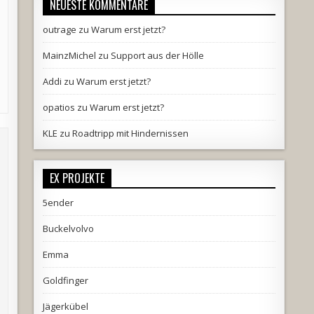
NEUESTE KOMMENTARE
outrage
zu
Warum erst jetzt?
MainzMichel
zu
Support aus der Hölle
Addi
zu
Warum erst jetzt?
opatios
zu
Warum erst jetzt?
KLE
zu
Roadtripp mit Hindernissen
EX PROJEKTE
5ender
Buckelvolvo
Emma
Goldfinger
Jägerkübel