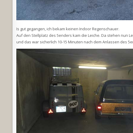
Is gut gegangen, ich bekam keinen Indoor Regenschauer.
Auf den Stellplatz des 5enders kam die Leiche. Da stehen nun L
und das war sicherlich 10-15 Minuten nach dem Anlassen des 5e