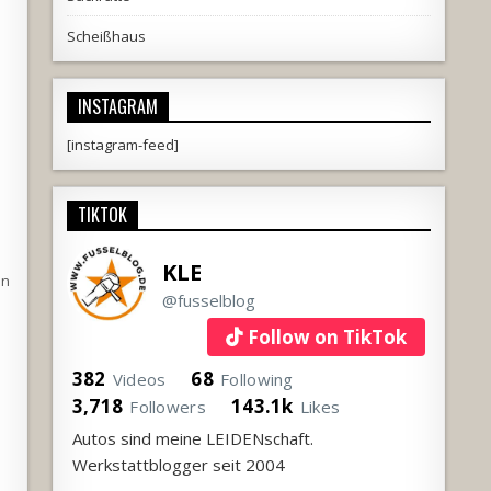
Scheißhaus
INSTAGRAM
[instagram-feed]
TIKTOK
KLE
an
@fusselblog
Follow on TikTok
382
68
Videos
Following
3,718
143.1k
Followers
Likes
Autos sind meine LEIDENschaft.
Werkstattblogger seit 2004