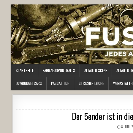
STARTSEITE
FAHRZEUGPORTRAITS
ALTAUTO SCENE
ALTAUTOT
LOWBUDGETCARS
PASSAT TDH
STRICHER LEICHE
WERKSTATTH
Der 5ender ist in di
8. JULI 