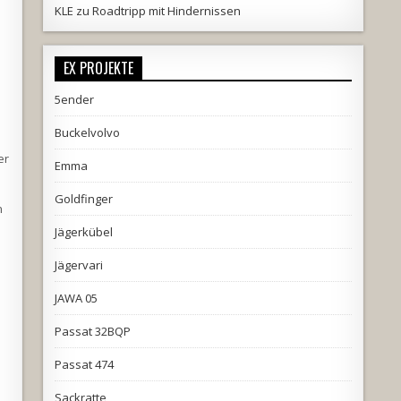
KLE
zu
Roadtripp mit Hindernissen
EX PROJEKTE
5ender
Buckelvolvo
er
Emma
Goldfinger
n
Jägerkübel
Jägervari
JAWA 05
Passat 32BQP
Passat 474
Sackratte