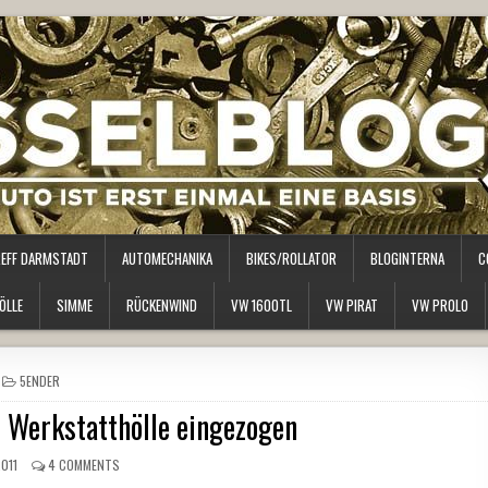
REFF DARMSTADT
AUTOMECHANIKA
BIKES/ROLLATOR
BLOGINTERNA
C
ÖLLE
SIMME
RÜCKENWIND
VW 1600TL
VW PIRAT
VW PROLO
POSTED
5ENDER
IN
e Werkstatthölle eingezogen
2011
4 COMMENTS