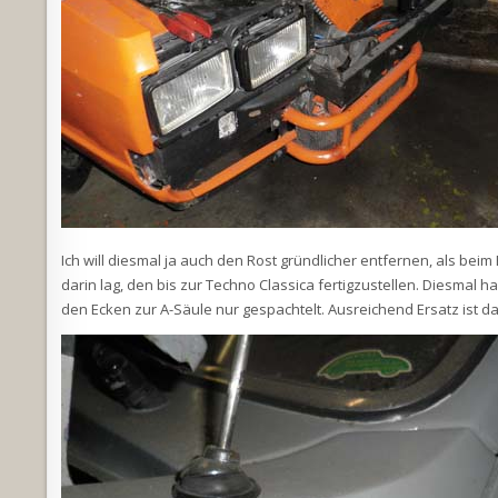
Ich will diesmal ja auch den Rost gründlicher entfernen, als bei
darin lag, den bis zur Techno Classica fertigzustellen. Diesmal ha
den Ecken zur A-Säule nur gespachtelt. Ausreichend Ersatz ist da