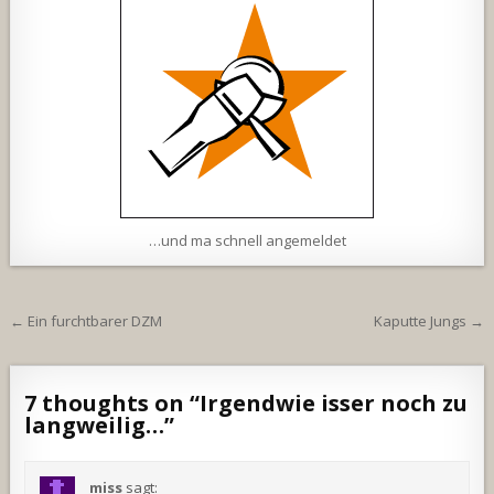
…und ma schnell angemeldet
Beitragsnavigation
← Ein furchtbarer DZM
Kaputte Jungs →
7 thoughts on “
Irgendwie isser noch zu
langweilig…
”
miss
sagt: