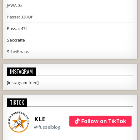
JAWA 05
Passat 32BQP
Passat 474
Sackratte
Scheißhaus
INSTAGRAM
[instagram-feed]
TIKTOK
KLE
Follow on TikTok
@fusselblog