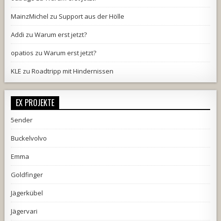
MainzMichel
zu
Support aus der Hölle
Addi
zu
Warum erst jetzt?
opatios
zu
Warum erst jetzt?
KLE
zu
Roadtripp mit Hindernissen
EX PROJEKTE
5ender
Buckelvolvo
Emma
Goldfinger
Jägerkübel
Jägervari