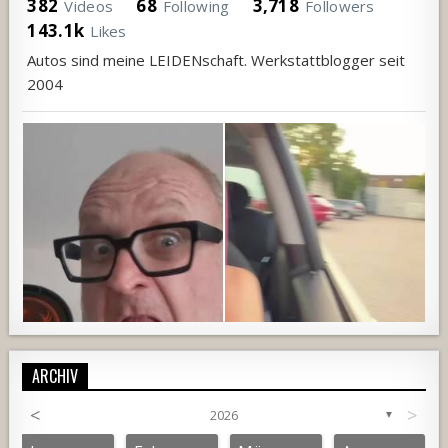
382
68
3,718
Videos
Following
Followers
143.1k
Likes
Autos sind meine LEIDENschaft. Werkstattblogger seit
2004
ARCHIV
<
>
2026
▼
756
21
5
1480
127
7