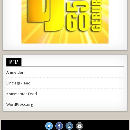
2537
239
2
737
71
5
META
Anmelden
Eintrags-Feed
Kommentar-Feed
WordPress.org