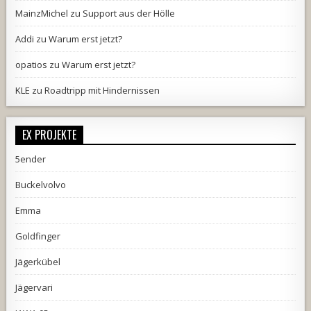
MainzMichel
zu
Support aus der Hölle
Addi
zu
Warum erst jetzt?
opatios
zu
Warum erst jetzt?
KLE
zu
Roadtripp mit Hindernissen
EX PROJEKTE
5ender
Buckelvolvo
Emma
Goldfinger
Jägerkübel
Jägervari