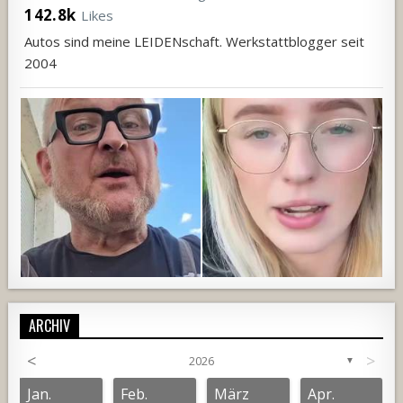
142.8k
Likes
Autos sind meine LEIDENschaft. Werkstattblogger seit
2004
ARCHIV
<
>
2026
▼
792
52
3
708
68
1
Jan.
Feb.
März
Apr.