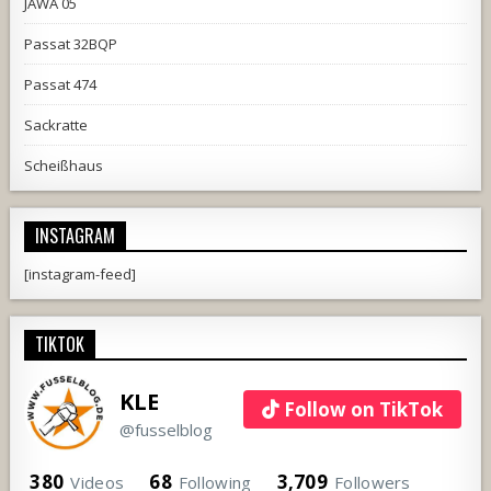
JAWA 05
Passat 32BQP
Passat 474
Sackratte
Scheißhaus
INSTAGRAM
[instagram-feed]
TIKTOK
KLE
Follow on TikTok
@fusselblog
380
68
3,709
Videos
Following
Followers